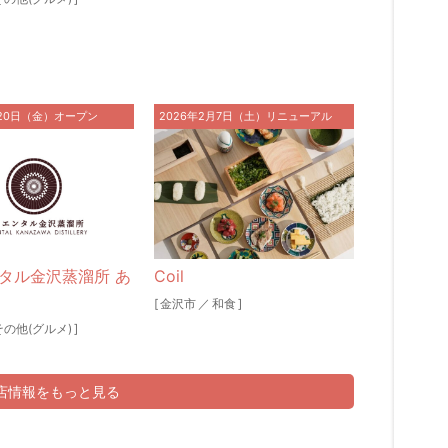
月20日（金）オープン
2026年2月7日（土）リニューアル
タル金沢蒸溜所 あ
Coil
[
金沢市
／
和食
]
その他(グルメ)
]
新店情報をもっと見る