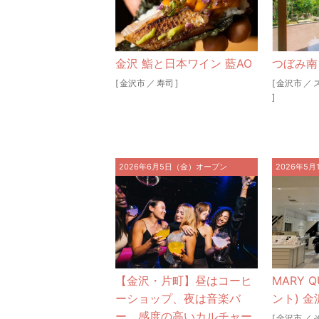
金沢 鮨と日本ワイン 藍AO
つぼみ南
[
金沢市
／
寿司
]
[
金沢市
／
]
2026年6月5日（金）オープン
2026年5
【金沢・片町】昼はコーヒ
MARY 
ーショップ、夜は音楽バ
ント) 金
ー。感度の高いカルチャー
[
金沢市
／