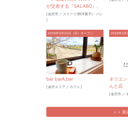
が交差する『SALABO』。
[
金沢市
／
スイーツ(和洋菓子)・パン
]
2026年3月22日（日）オープン
2026年3
bar barA,bar
オリエン
んと店
[
金沢エリア
／
カフェ
]
[
金沢市
／
＞＞ 