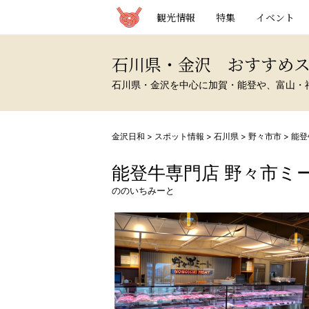
観光情報サイト 金沢日和
観光情報
特集
イベント
石川県・金沢 おすすめ
石川県・金沢を中心に加賀・能登や、富山・
金沢日和
>
スポット情報
>
石川県
>
野々市市
>
能登
能登牛専門店 野々市ミ
ののいちみーと