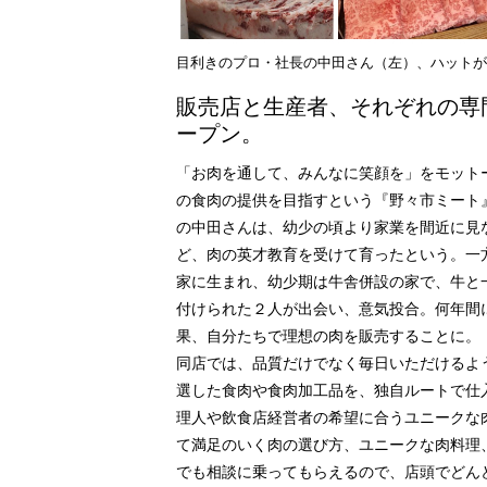
目利きのプロ・社長の中田さん（左）、ハットが
販売店と生産者、それぞれの専
ープン。
「お肉を通して、みんなに笑顔を」をモット
の食肉の提供を目指すという『野々市ミート
の中田さんは、幼少の頃より家業を間近に見
ど、肉の英才教育を受けて育ったという。一
家に生まれ、幼少期は牛舎併設の家で、牛と
付けられた２人が出会い、意気投合。何年間
果、自分たちで理想の肉を販売することに。
同店では、品質だけでなく毎日いただけるよ
選した食肉や食肉加工品を、独自ルートで仕
理人や飲食店経営者の希望に合うユニークな
て満足のいく肉の選び方、ユニークな肉料理
でも相談に乗ってもらえるので、店頭でどん