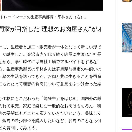
トレードマークの生産事業部長・平林さん（右）。
門家が目指した”理想のお肉屋さん”がオ
ーに、生産者と加工・販売者が一体となって新しい形で
』が誕生した。金沢市内で代々続く肉屋に生まれた社長
ながら、学生時代には自社工場でアルバイトをするな
方、生産事業部長の平林さんは群馬県前橋市の牛飼いの
一緒の生活を送ってきた。お肉と共に生きることを宿命
にもわたって理想の食肉について意見をぶつけ合った結
う価格にもこだわった「能登牛」をはじめ、国内外の厳
入れて販売。家庭で楽しむ一般的なお肉はもちろん、料
肉の要望にもとことん応えていきたいという。美味しく
、焼肉の希少部位を購入したいなど、お肉のことなら何
どん質問してみよう。