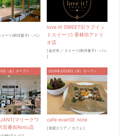
love it! SWEETS(ラブイッ
トスイーツ) 香林坊アトリ
スイーツ(和洋菓子)・パン
オ店
[
金沢市
／
スイーツ(和洋菓子)・パン
]
月15日（金）オープン
2026年3月26日（木）オープン
QUANT(マリークワ
cafe evanSE note
沢百番街Rinto店
[
加賀エリア
／
カフェ
]
その他(グルメ)
]