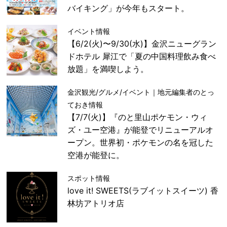
バイキング」が今年もスタート。
イベント情報
【6/2(火)〜9/30(水)】金沢ニューグラン
ドホテル 犀江で「夏の中国料理飲み食べ
放題」を満喫しよう。
金沢観光/グルメ/イベント｜地元編集者のとっ
ておき情報
【7/7(火)】『のと里山ポケモン・ウィ
ズ・ユー空港』が能登でリニューアルオ
ープン。世界初・ポケモンの名を冠した
空港が能登に。
スポット情報
love it! SWEETS(ラブイットスイーツ) 香
林坊アトリオ店