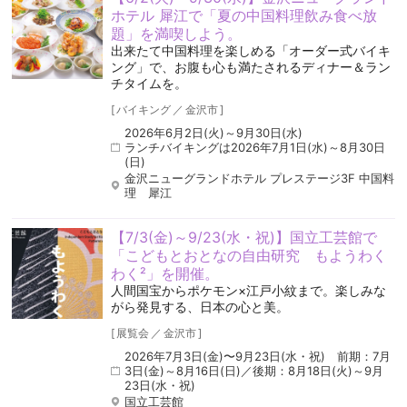
ホテル 犀江で「夏の中国料理飲み食べ放
題」を満喫しよう。
出来たて中国料理を楽しめる「オーダー式バイキ
ング」で、お腹も心も満たされるディナー＆ラン
チタイムを。
[
バイキング
／
金沢市
]
2026年6月2日(火)～9月30日(水)
ランチバイキングは2026年7月1日(水)～8月30日
(日)
金沢ニューグランドホテル プレステージ3F 中国料
理 犀江
【7/3(金)～9/23(水・祝)】国立工芸館で
「こどもとおとなの自由研究 もようわく
わく²」を開催。
人間国宝からポケモン×江戸小紋まで。楽しみな
がら発見する、日本の心と美。
[
展覧会
／
金沢市
]
2026年7月3日(金)〜9月23日(水・祝) 前期：7月
3日(金)～8月16日(日)／後期：8月18日(火)～9月
23日(水・祝)
国立工芸館