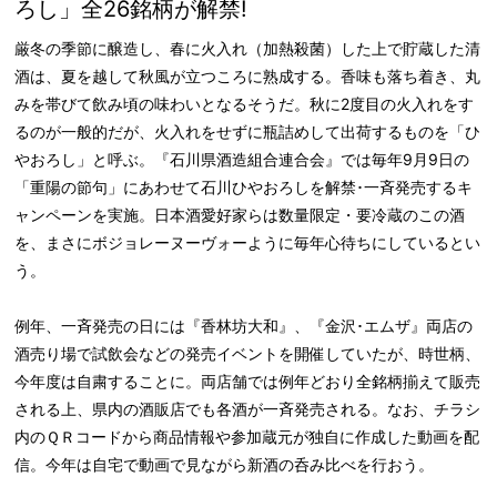
ろし」全26銘柄が解禁!
厳冬の季節に醸造し、春に火入れ（加熱殺菌）した上で貯蔵した清
酒は、夏を越して秋風が立つころに熟成する。香味も落ち着き、丸
みを帯びて飲み頃の味わいとなるそうだ。秋に2度目の火入れをす
るのが一般的だが、火入れをせずに瓶詰めして出荷するものを「ひ
やおろし」と呼ぶ。『石川県酒造組合連合会』では毎年9月9日の
「重陽の節句」にあわせて石川ひやおろしを解禁･一斉発売するキ
ャンペーンを実施。日本酒愛好家らは数量限定・要冷蔵のこの酒
を、まさにボジョレーヌーヴォーように毎年心待ちにしているとい
う。
例年、一斉発売の日には『香林坊大和』、『金沢･エムザ』両店の
酒売り場で試飲会などの発売イベントを開催していたが、時世柄、
今年度は自粛することに。両店舗では例年どおり全銘柄揃えて販売
される上、県内の酒販店でも各酒が一斉発売される。なお、チラシ
内のＱＲコードから商品情報や参加蔵元が独自に作成した動画を配
信。今年は自宅で動画で見ながら新酒の呑み比べを行おう。