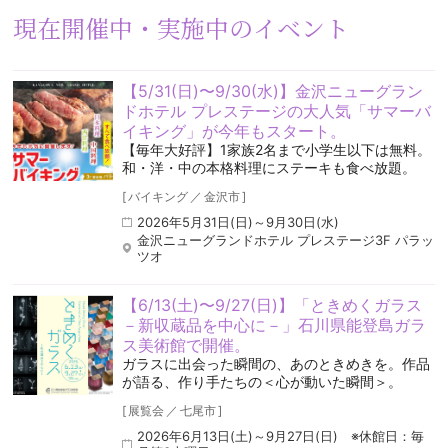
現在開催中・実施中のイベント
【5/31(日)〜9/30(水)】金沢ニューグラン
ドホテル プレステージの大人気「サマーバ
イキング」が今年もスタート。
【毎年大好評】1家族2名まで小学生以下は無料。
和・洋・中の本格料理にステーキも食べ放題。
[
バイキング
／
金沢市
]
2026年5月31日(日)～9月30日(水)
金沢ニューグランドホテル プレステージ3F パラッ
ツオ
【6/13(土)〜9/27(日)】「ときめくガラス
－新収蔵品を中心に－」石川県能登島ガラ
ス美術館で開催。
ガラスに出会った瞬間の、あのときめきを。作品
が語る、作り手たちの＜心が動いた瞬間＞。
[
展覧会
／
七尾市
]
2026年6月13日(土)～9月27日(日) ※休館日：毎