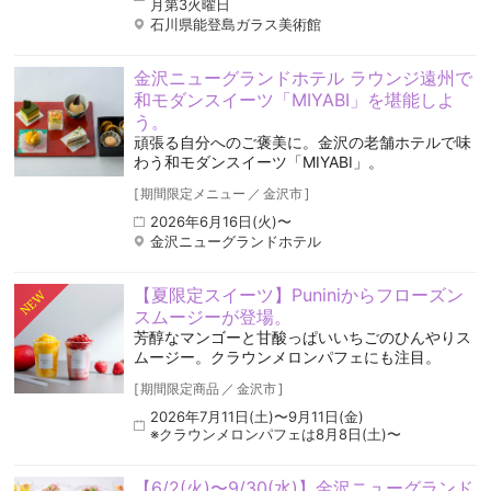
月第3火曜日
石川県能登島ガラス美術館
金沢ニューグランドホテル ラウンジ遠州で
和モダンスイーツ「MIYABI」を堪能しよ
う。
頑張る自分へのご褒美に。金沢の老舗ホテルで味
わう和モダンスイーツ「MIYABI」。
[
期間限定メニュー
／
金沢市
]
2026年6月16日(火)〜
金沢ニューグランドホテル
【夏限定スイーツ】Puniniからフローズン
NEW
スムージーが登場。
芳醇なマンゴーと甘酸っぱいいちごのひんやりス
ムージー。クラウンメロンパフェにも注目。
[
期間限定商品
／
金沢市
]
2026年7月11日(土)〜9月11日(金)
※クラウンメロンパフェは8月8日(土)〜
【6/2(火)〜9/30(水)】金沢ニューグランド