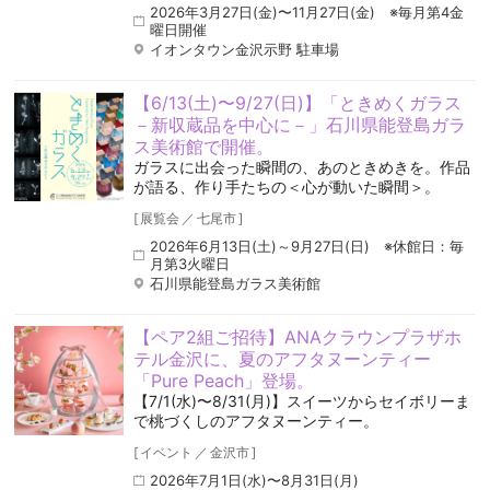
2026年3月27日(金)〜11月27日(金) ※毎月第4金
曜日開催
イオンタウン金沢示野 駐車場
【6/13(土)〜9/27(日)】「ときめくガラス
－新収蔵品を中心に－」石川県能登島ガラ
ス美術館で開催。
ガラスに出会った瞬間の、あのときめきを。作品
が語る、作り手たちの＜心が動いた瞬間＞。
[
展覧会
／
七尾市
]
2026年6月13日(土)～9月27日(日) ※休館日：毎
月第3火曜日
石川県能登島ガラス美術館
【ペア2組ご招待】ANAクラウンプラザホ
テル金沢に、夏のアフタヌーンティー
「Pure Peach」登場。
【7/1(水)〜8/31(月)】スイーツからセイボリーま
で桃づくしのアフタヌーンティー。
[
イベント
／
金沢市
]
2026年7月1日(水)〜8月31日(月)