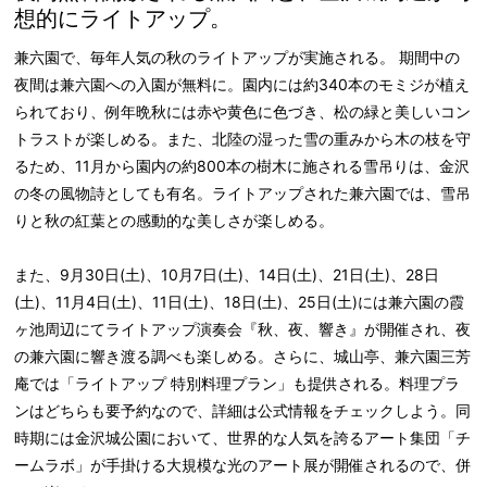
想的にライトアップ。
兼六園で、毎年人気の秋のライトアップが実施される。 期間中の
夜間は兼六園への入園が無料に。園内には約340本のモミジが植え
られており、例年晩秋には赤や黄色に色づき、松の緑と美しいコン
トラストが楽しめる。また、北陸の湿った雪の重みから木の枝を守
るため、11月から園内の約800本の樹木に施される雪吊りは、金沢
の冬の風物詩としても有名。ライトアップされた兼六園では、雪吊
りと秋の紅葉との感動的な美しさが楽しめる。
また、9月30日(土)、10月7日(土)、14日(土)、21日(土)、28日
(土)、11月4日(土)、11日(土)、18日(土)、25日(土)には兼六園の霞
ヶ池周辺にてライトアップ演奏会『秋、夜、響き』が開催され、夜
の兼六園に響き渡る調べも楽しめる。さらに、城山亭、兼六園三芳
庵では「ライトアップ 特別料理プラン」も提供される。料理プラ
ンはどちらも要予約なので、詳細は公式情報をチェックしよう。同
時期には金沢城公園において、世界的な人気を誇るアート集団「チ
ームラボ」が手掛ける大規模な光のアート展が開催されるので、併