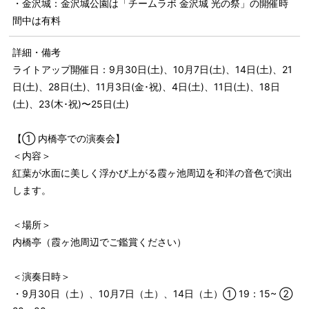
・金沢城：金沢城公園は「チームラボ 金沢城 光の祭」の開催時
間中は有料
詳細・備考
ライトアップ開催日：9月30日(土)、10月7日(土)、14日(土)、21
日(土)、28日(土)、11月3日(金･祝)、4日(土)、11日(土)、18日
(土)、23(木･祝)〜25日(土)
【① 内橋亭での演奏会】
＜内容＞
紅葉が水面に美しく浮かび上がる霞ヶ池周辺を和洋の音色で演出
します。
＜場所＞
内橋亭（霞ヶ池周辺でご鑑賞ください）
＜演奏日時＞
・9月30日（土）、10月7日（土）、14日（土）① 19：15~ ②