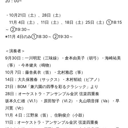
20：00~
・10月21日（土）、28日（土）
11月 4日（土）、11日（土）、18日（土）25日（土）①18:15
～ ②19:30～
※11月 4日のみ①18:30～ ②19:30～
＜演奏者＞
9月30日：一川明宏（三味線）・倉本由美子（胡弓）・海崎祐美
（箏）・今本健夫（鳴物）
10月 7日：藤舎眞衣（笛）・北村雅恋（箏）
14日：大久保雅春（サックス）・木村郁絵（ピアノ）
21日：BGM「兼六園の四季を彩るクラシック」より
28日：オーケストラ・アンサンブル金沢 弦楽四重奏
坂本久仁雄（VI.1）・原田智子（VI.2）・丸山萌音揮（Va）・早
川寛（Vc）
11月 ４日：江野泉（笛）、住駒俊介（小鼓）
11日：オーケストラ・アンサンブル金沢 弦楽四重奏