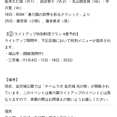
坂本久仁雄（VI.1）、原田智子（VI.2）・丸山萌音揮（Va）・早
川寛（Vc）
18日：BGM「兼六園の四季を彩るクラシック」より
25日：篠登喜（小唄）、藤舎眞衣（笛）
【② ライトアップ特別料理プラン ※要予約】
ライトアップ期間中、下記店舗において特別メニューが提供され
ます。
・城山亭 : (開催期間中)
・三芳庵 : (11月4日・11日・18日・25日)
【備考】
現在、金沢城公園では「チームラボ 金沢城 光の祭」が開催され
ています。このイベントは兼六園ライトアップのイベントとは異
なりますので、来園の際はお間違えの無いようお越しください。
場所