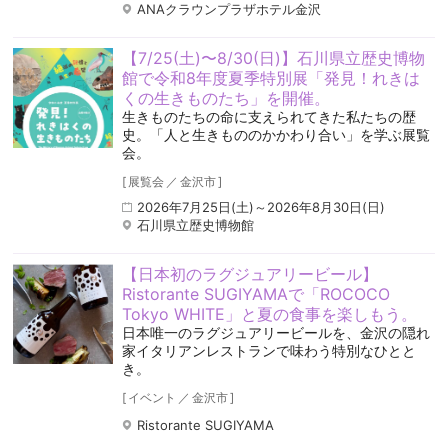
ANAクラウンプラザホテル金沢
【7/25(土)〜8/30(日)】石川県立歴史博物
館で令和8年度夏季特別展「発見！れきは
くの生きものたち」を開催。
生きものたちの命に支えられてきた私たちの歴
史。「人と生きもののかかわり合い」を学ぶ展覧
会。
[
展覧会
／
金沢市
]
2026年7月25日(土)～2026年8月30日(日)
石川県立歴史博物館
【日本初のラグジュアリービール】
Ristorante SUGIYAMAで「ROCOCO
Tokyo WHITE」と夏の食事を楽しもう。
日本唯一のラグジュアリービールを、金沢の隠れ
家イタリアンレストランで味わう特別なひとと
き。
[
イベント
／
金沢市
]
Ristorante SUGIYAMA