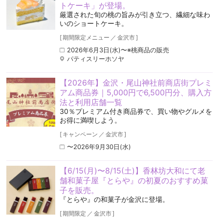
トケーキ」が登場。
厳選された旬の桃の旨みが引き立つ、繊細な味わ
いのショートケーキ。
[
期間限定メニュー
／
金沢市
]
2026年6月3日(水)〜※桃商品の販売
パティスリーホソヤ
【2026年】金沢・尾山神社前商店街プレミ
アム商品券｜5,000円で6,500円分、購入方
法と利用店舗一覧
30％プレミアム付き商品券で、買い物やグルメを
お得に満喫しよう。
[
キャンペーン
／
金沢市
]
〜2026年9月30日(水)
【6/15(月)〜8/15(土)】香林坊大和にて老
舗和菓子屋『とらや』の初夏のおすすめ菓
子を販売。
『とらや』の和菓子が金沢に登場。
[
期間限定
／
金沢市
]