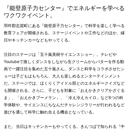
『能登原子力センター』でエネルギーを学べる
ワクワクイベント。
羽咋郡志賀町にある『能登原子力センター』で科学を楽しく学べる
教育フェアが開催される。ステージイベントや工作などのほか、縁
日やキッチンカーなどもやってくる。
注目のステージは「五十嵐美樹サイエンスショー」。テレビや
Youtubeで激しくダンスをしながら生クリームからバターを作る動
画で一躍注目を集めた五十嵐さん。ダンスと科学をコラボさせたシ
ョーは子どもはもちろん、大人も楽しめるエンターテインメント
だ。ステージでは、ほくりくアイドル部とのエネルギークイズなど
も開催される。さらに、子どもを対象に「おえかきクリアかざぐる
ま」、「おえかきブーメラン」、「冷え冷えカイロ」など6つの科
学体験や、サイエンスにちなんだチャレンジラリーが行われるなど
遊びを通して科学に触れ合える機会となっている。
また、当日はキッチンカーもやってくる。きんつばで知られる『中