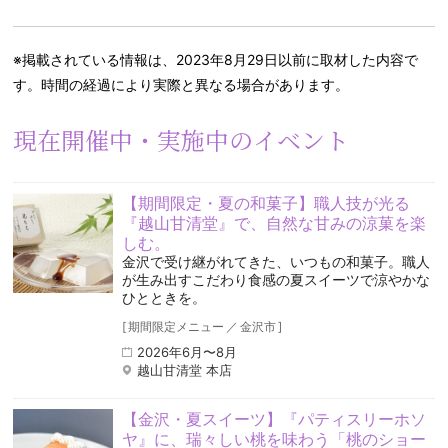
※掲載されている情報は、2023年8月29日以前に取材した内容で
す。時間の経過により実際と異なる場合があります。
現在開催中・実施中のイベント
【期間限定・夏の和菓子】職人技が光る
『越山甘清堂』で、自然な甘みの涼菓を楽
しむ。
金沢で受け継がれてきた、いつもの和菓子。職人
が生み出すこだわり食感の夏スイーツで涼やかな
ひとときを。
[
期間限定メニュー
／
金沢市
]
2026年6月〜8月
越山甘清堂 本店
【金沢・夏スイーツ】『パティスリーホソ
ヤ』に、瑞々しい桃を味わう「桃のショー