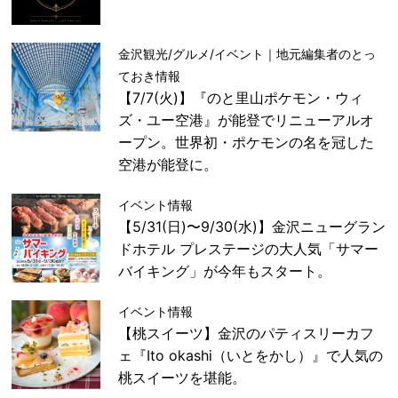
金沢観光/グルメ/イベント｜地元編集者のとっ
ておき情報
【7/7(火)】『のと里山ポケモン・ウィ
ズ・ユー空港』が能登でリニューアルオ
ープン。世界初・ポケモンの名を冠した
空港が能登に。
イベント情報
【5/31(日)〜9/30(水)】金沢ニューグラン
ドホテル プレステージの大人気「サマー
バイキング」が今年もスタート。
イベント情報
【桃スイーツ】金沢のパティスリーカフ
ェ『Ito okashi（いとをかし）』で人気の
桃スイーツを堪能。