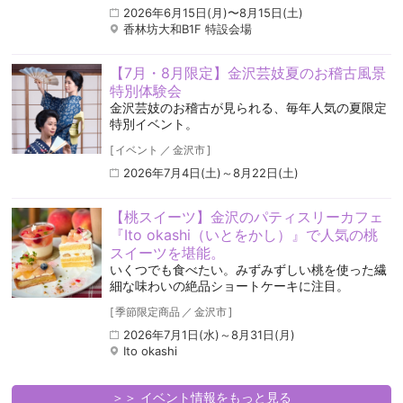
2026年6月15日(月)〜8月15日(土)
香林坊大和B1F 特設会場
【7月・8月限定】金沢芸妓夏のお稽古風景
特別体験会
金沢芸妓のお稽古が見られる、毎年人気の夏限定
特別イベント。
[
イベント
／
金沢市
]
2026年7月4日(土)～8月22日(土)
【桃スイーツ】金沢のパティスリーカフェ
『Ito okashi（いとをかし）』で人気の桃
スイーツを堪能。
いくつでも食べたい。みずみずしい桃を使った繊
細な味わいの絶品ショートケーキに注目。
[
季節限定商品
／
金沢市
]
2026年7月1日(水)～8月31日(月)
Ito okashi
＞＞ イベント情報をもっと見る