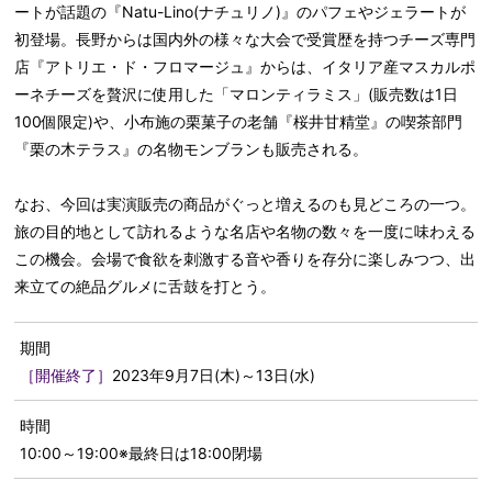
ートが話題の『Natu-Lino(ナチュリノ)』のパフェやジェラートが
初登場。長野からは国内外の様々な大会で受賞歴を持つチーズ専門
店『アトリエ・ド・フロマージュ』からは、イタリア産マスカルポ
ーネチーズを贅沢に使用した「マロンティラミス」(販売数は1日
100個限定)や、小布施の栗菓子の老舗『桜井甘精堂』の喫茶部門
『栗の木テラス』の名物モンブランも販売される。
なお、今回は実演販売の商品がぐっと増えるのも見どころの一つ。
旅の目的地として訪れるような名店や名物の数々を一度に味わえる
この機会。会場で食欲を刺激する音や香りを存分に楽しみつつ、出
来立ての絶品グルメに舌鼓を打とう。
期間
［開催終了］
2023年9月7日(木)～13日(水)
時間
10:00～19:00※最終日は18:00閉場