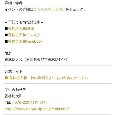
詳細・備考
イベントの詳細は
こちらのチラシPDF
をチェック。
～下記でも情報発信中～
■
香林坊大和LINE
■
香林坊大和インスタ
■
香林坊大和Facebook
場所
香林坊大和（石川県金沢市香林坊1-1-1）
公式サイト
■ 香林坊大和 秋の全国うまいもの大会のサイトへ
問い合わせ先
香林坊大和
TEL／
076-220-1111（代）
https://www.daiwa-dp.co.jp/kohrinbo/