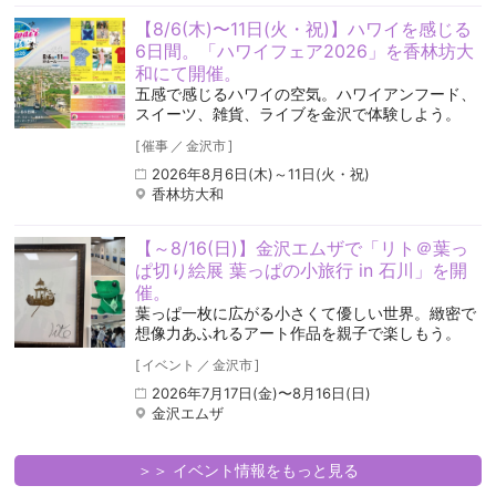
【8/6(木)〜11日(火・祝)】ハワイを感じる
6日間。「ハワイフェア2026」を香林坊大
和にて開催。
五感で感じるハワイの空気️。ハワイアンフード、
スイーツ、雑貨、ライブを金沢で体験しよう。
[
催事
／
金沢市
]
2026年8月6日(木)～11日(火・祝)
香林坊大和
【～8/16(日)】金沢エムザで「リト＠葉っ
ぱ切り絵展 葉っぱの小旅行 in 石川」を開
催。
葉っぱ一枚に広がる小さくて優しい世界。緻密で
想像力あふれるアート作品を親子で楽しもう。
[
イベント
／
金沢市
]
2026年7月17日(金)〜8月16日(日)
金沢エムザ
＞＞ イベント情報をもっと見る