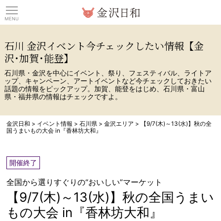
観光情報サイト 金沢日
石川 金沢イベント今チェックしたい情報【金
沢･加賀･能登】
石川県・金沢を中心にイベント、祭り、フェスティバル、ライトア
ップ、キャンペーン、アートイベントなど今チェックしておきたい
話題の情報をピックアップ。加賀、能登をはじめ、石川県・富山
県・福井県の情報はチェックですよ。
金沢日和
>
イベント情報
>
石川県
>
金沢エリア
>
【9/7(木)～13(水)】秋の全
国うまいもの大会 in『香林坊大和』
開催終了
全国から選りすぐりの“おいしい”マーケット
【9/7(木)～13(水)】秋の全国うまい
もの大会 in『香林坊大和』