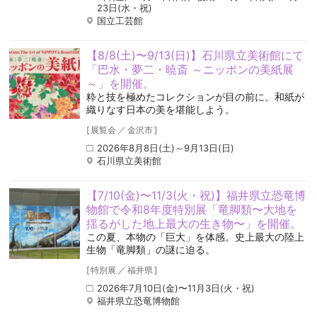
23日(水・祝)
国立工芸館
【8/8(土)〜9/13(日)】石川県立美術館にて
「巴水・夢二・暁斎 ～ニッポンの美紙展
～」を開催。
粋と技を極めたコレクションが目の前に。和紙が
織りなす日本の美を堪能しよう。
[
展覧会
／
金沢市
]
2026年8月8日(土)～9月13日(日)
石川県立美術館
【7/10(金)〜11/3(火・祝)】福井県立恐竜博
物館で令和8年度特別展「竜脚類〜大地を
揺るがした地上最大の生き物〜」を開催。
この夏、本物の「巨大」を体感。史上最大の陸上
生物「竜脚類」の謎に迫る。
[
特別展
／
福井県
]
2026年7月10日(金)〜11月3日(火・祝)
福井県立恐竜博物館