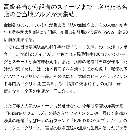
高級弁当から話題のスイーツまで、名だたる名
店のご当地グルメが大集結。
全国各地のおいしいものが集まる『秋の全国うまいもの大会』が今
年も香林坊大和8階にて開催。今回は初登場の15店を含める、約50
店舗が集結する。
中でも注目は最高級黒毛和牛専門店『ミート矢澤』の「矢澤コンボ
弁当」。“肉汁のナイアガラ“と称される黒毛和牛100％のハンバー
グとステーキが両方味わえる。また、兵庫の老舗弁当屋が作る「た
けだの穴子めし」は、活〆真穴子を白焼きしてから炙り、秘伝の煮
だれでさっと炊いた一品。その他にも、大阪のビーフヘレカツサン
ド専門店『グリル梵 堂島店』や、福井の焼き鯖すしの元祖『若
廣』など、全国の名店が一同に介する。
また毎年大人気のスイーツも見逃せない。今年は京都の洋菓子店
『Riziere(リジェール)』の焼き立てフィナンシェや、同じく京都の
湯葉の老舗『ゆば庄』の新ブランド『EVERYSOY(エブリソイ)』の
ソイシュークリーム、宮城の牧場直送の濃厚な生乳を使ったジェラ