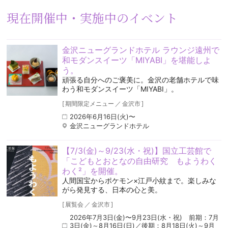
現在開催中・実施中のイベント
金沢ニューグランドホテル ラウンジ遠州で
和モダンスイーツ「MIYABI」を堪能しよ
う。
頑張る自分へのご褒美に。金沢の老舗ホテルで味
わう和モダンスイーツ「MIYABI」。
[
期間限定メニュー
／
金沢市
]
2026年6月16日(火)〜
金沢ニューグランドホテル
【7/3(金)～9/23(水・祝)】国立工芸館で
「こどもとおとなの自由研究 もようわく
わく²」を開催。
人間国宝からポケモン×江戸小紋まで。楽しみな
がら発見する、日本の心と美。
[
展覧会
／
金沢市
]
2026年7月3日(金)〜9月23日(水・祝) 前期：7月
3日(金)～8月16日(日)／後期：8月18日(火)～9月