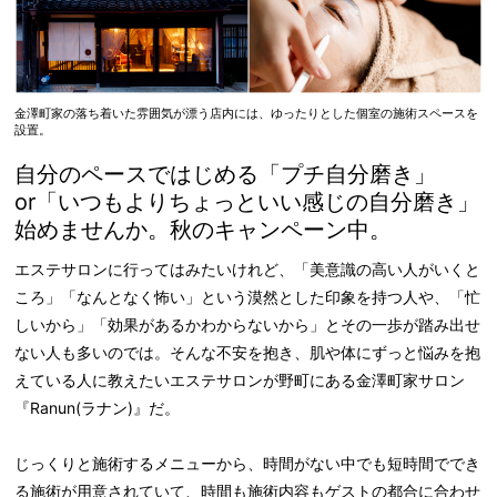
金澤町家の落ち着いた雰囲気が漂う店内には、ゆったりとした個室の施術スペースを
設置。
自分のペースではじめる「プチ自分磨き」
or「いつもよりちょっといい感じの自分磨き」
始めませんか。秋のキャンペーン中。
エステサロンに行ってはみたいけれど、「美意識の高い人がいくと
ころ」「なんとなく怖い」という漠然とした印象を持つ人や、「忙
しいから」「効果があるかわからないから」とその一歩が踏み出せ
ない人も多いのでは。そんな不安を抱き、肌や体にずっと悩みを抱
えている人に教えたいエステサロンが野町にある金澤町家サロン
『Ranun(ラナン)』だ。
じっくりと施術するメニューから、時間がない中でも短時間ででき
る施術が用意されていて、時間も施術内容もゲストの都合に合わせ