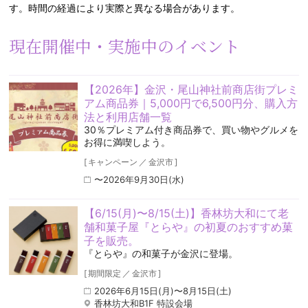
す。時間の経過により実際と異なる場合があります。
現在開催中・実施中のイベント
【2026年】金沢・尾山神社前商店街プレミ
アム商品券｜5,000円で6,500円分、購入方
法と利用店舗一覧
30％プレミアム付き商品券で、買い物やグルメを
お得に満喫しよう。
[
キャンペーン
／
金沢市
]
〜2026年9月30日(水)
【6/15(月)〜8/15(土)】香林坊大和にて老
舗和菓子屋『とらや』の初夏のおすすめ菓
子を販売。
『とらや』の和菓子が金沢に登場。
[
期間限定
／
金沢市
]
2026年6月15日(月)〜8月15日(土)
香林坊大和B1F 特設会場