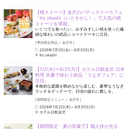
【桃スイーツ】金沢のパティスリーカフェ
『Ito okashi（いとをかし）』で人気の桃
スイーツを堪能。
いくつでも食べたい。みずみずしい桃を使った繊
細な味わいの絶品ショートケーキに注目。
[
季節限定商品
／
金沢市
]
2026年7月1日(水)～8月31日(月)
Ito okashi
【7/2(木)〜8/31(月)】ホテル日航金沢 日本
料理 弁慶で味わう絶品「うなぎフェア」に
注目。
本格的な庭園を眺めながら楽しむ、豪華なうなぎ
ランチ＆ディナーで、日頃の疲れに癒しを。
[
期間限定メニュー
／
金沢市
]
2026年7月2日(木)～8月31日(月)
ホテル日航金沢
【期間限定・夏の和菓子】職人技が光る