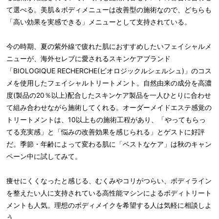
て選べる。美肌＆ボディメニューは改善型の施術なので、どちらも
「高い効果を実感できる」メニューとして支持されている。
今の時期、夏の紫外線で疲れた肌におすすめしたいフェイシャルメ
ニューが、海外セレブに愛されるスキンケアブランド
「BIOLOGIQUE RECHERCHE(ビオロジックルシェルシュ)」のコス
メを使用したフェイシャルトリートメント。自然由来の成分を高濃
度(製品の20％以上)配合したスキンケア製品を一人ひとりに合わせ
て組み合わせながら施術してくれる。オーダーメイドエステ感覚の
トリートメントは、10以上もの施術工程があり、「やってもらっ
てる充実感」と「悩みの改善効果を感じられる」とゲストに好評
だ。季節・年齢によって変わる肌に「ベストなケア」は秋のキャン
ペーン中に試してみて。
痩せにくくなったと感じる、むくみやコリがつらい、ボディライン
を整えたい人に支持されている高性能マシンによるボディトリート
メントも人気。理想のボディメイクを希望する人は気軽に相談しよ
う。