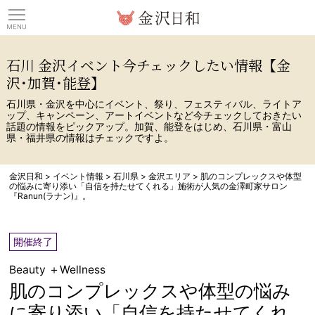
観光情報サイト 金沢日
石川 金沢イベント今チェックしたい情報【金
沢･加賀･能登】
石川県・金沢を中心にイベント、祭り、フェスティバル、ライトア
ップ、キャンペーン、アートイベントなど今チェックしておきたい
話題の情報をピックアップ。加賀、能登をはじめ、石川県・富山
県・福井県の情報はチェックですよ。
金沢日和
>
イベント情報
>
石川県
>
金沢エリア
>
肌のコンプレックスや体型
の悩みに寄り添い「自信を持たせてくれる」施術が人気の金澤町家サロン
『Ranun(ラナン)』。
開催終了
Beauty ＋Wellness
肌のコンプレックスや体型の悩み
に寄り添い「自信を持たせてくれ