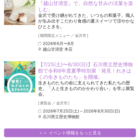
『越山甘清堂』で、自然な甘みの涼菓を楽
しむ。
金沢で受け継がれてきた、いつもの和菓子。職人
が生み出すこだわり食感の夏スイーツで涼やかな
ひとときを。
[
期間限定メニュー
／
金沢市
]
2026年6月〜8月
越山甘清堂 本店
【7/25(土)〜8/30(日)】石川県立歴史博物
館で令和8年度夏季特別展「発見！れきは
くの生きものたち」を開催。
生きものたちの命に支えられてきた私たちの歴
史。「人と生きもののかかわり合い」を学ぶ展覧
会。
[
展覧会
／
金沢市
]
2026年7月25日(土)～2026年8月30日(日)
石川県立歴史博物館
＞＞ イベント情報をもっと見る