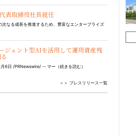
人代表取締役社長就任
での次なる成長を推進するため、豊富なエンタープライズ
と提携、エージェント型AIを活用して運用資産残
図る
 /PRNewswire/ -- マー（
続きを読む
）
＞＞ プレスリリース一覧