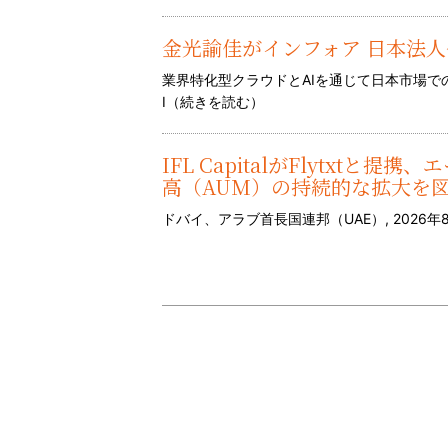
金光諭佳がインフォア 日本法
業界特化型クラウドとAIを通じて日本市場
I（
続きを読む
）
IFL CapitalがFlytxt
高（AUM）の持続的な拡大を
ドバイ、アラブ首長国連邦（UAE）, 2026年8月6日