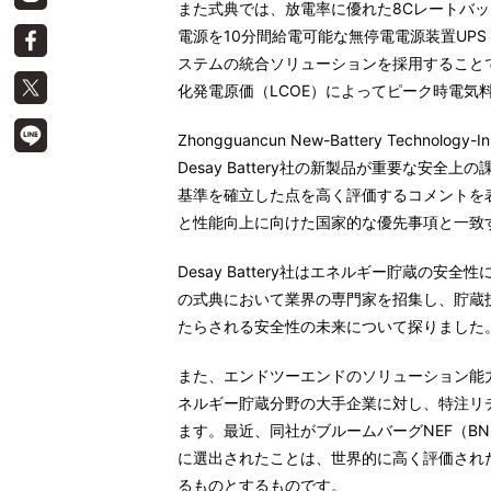
また式典では、放電率に優れた8Cレートバッ
電源を10分間給電可能な無停電電源装置UPS
ステムの統合ソリューションを採用することで
化発電原価（LCOE）によってピーク時電気
Zhongguancun New-Battery Technolog
Desay Battery社の新製品が重要な安
基準を確立した点を高く評価するコメントを
と性能向上に向けた国家的な優先事項と一致
Desay Battery社はエネルギー貯蔵の
の式典において業界の専門家を招集し、貯蔵
たらされる安全性の未来について探りました
また、エンドツーエンドのソリューション能
ネルギー貯蔵分野の大手企業に対し、特注リ
ます。最近、同社がブルームバーグNEF（BN
に選出されたことは、世界的に高く評価され
るものとするものです。