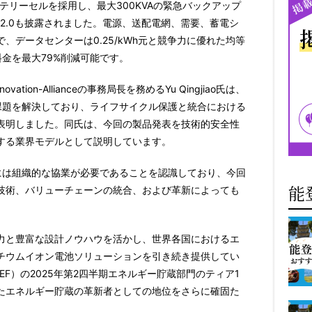
テリーセルを採用し、最大300KVAの緊急バックアップ
 2.0も披露されました。電源、送配電網、需要、蓄電シ
、データセンターは0.25/kWh元と競争力に優れた均等
料金を最大79%削減可能です。
y-Innovation-Allianceの事務局長を務めるYu Qingjiao氏は、
全上の課題を解決しており、ライフサイクル保護と統合における
表明しました。同氏は、今回の製品発表を技術的安全性
する業界モデルとして説明しています。
安全性には組織的な協業が必要であることを認識しており、今回
能
技術、バリューチェーンの統合、および革新によっても
。
力と豊富な設計ノウハウを活かし、世界各国におけるエ
チウムイオン電池ソリューションを引き続き提供してい
EF）の2025年第2四半期エネルギー貯蔵部門のティア1
たエネルギー貯蔵の革新者としての地位をさらに確固た