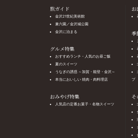
旅ガイド
お
金沢21世紀美術館
兼六園／金沢城公園
金沢に泊まる
季
グルメ特集
おすすめランチ・人気のお昼ご飯
夏のスイーツ
うなぎの誘惑 ～加賀・能登・金沢～
本当においしい 焼肉・肉料理店
プ
おみやげ特集
そ
人気店の定番お菓子・名物スイーツ