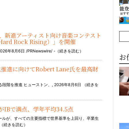
-Cola®、新進アーティスト向け音楽コンテスト
 Rock Rising）」を開催
8月6日 /PRNewswire/ -（
続きを読む
）
お
用化推進に向けてRobert Lane氏を最高財
階を推進 ヒューストン、, 2026年8月6日 （
続きを
人がIBで満点、学年平均34.5点
クールが、すべての主要指標で世界基準を上回り、卒業生
（
続きを読む
）