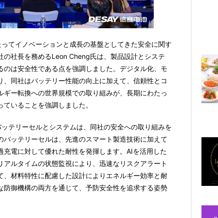
年にわたってイノベーションと成長の基盤としてきた安全に関す
社長を務めるLeon Cheng氏は、製品設計とシステ
るのは安全性である点を強調しました。デジタル化、モ
り、同社はバッテリー性能の向上に加えて、信頼性とコ
ルギー転換への世界規模での取り組みが、長期にわたっ
っていることを強調しました。
優れたバッテリーセルとシステムは、同社の安全への取り組みを
のバッテリーセルは、先進のスマート製造技術に加えて
過充電に対して優れた耐性を発揮します。AIを活用した
リアルタイムの状態監視により、迅速なリスクアラート
て、材料特性に配慮した設計によりエネルギー効率と耐
な防御機構の両方を通じて、予防安全性を追求する姿勢