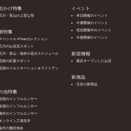
出かけ特集
イベント
石川・富山の上質な宿
本日開催のイベント
今週開催のイベント
現在開催中のイベント
節特集
今後開催のイベント
スペシャル X'masセレクション
石川のお花見スポット
新店情報
石川・富山・福井の花火スケジュール
北陸の紅葉スポット
最近オープンしたお店
北陸のイルミネーション＆ライトアッ
新商品
注目の新商品
の他特集
北陸のインフルエンサー
全国のインフルエンサー
海外のインフルエンサー
オンライン工場見学
金沢の難読地名