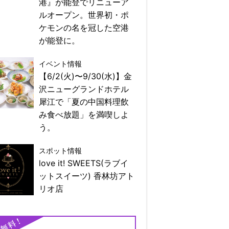
港』が能登でリニューア
ルオープン。世界初・ポ
ケモンの名を冠した空港
が能登に。
イベント情報
【6/2(火)〜9/30(水)】金
沢ニューグランドホテル
犀江で「夏の中国料理飲
み食べ放題」を満喫しよ
う。
スポット情報
love it! SWEETS(ラブイ
ットスイーツ) 香林坊アト
リオ店