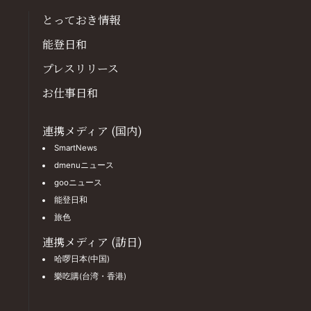
とっておき情報
能登日和
プレスリリース
お仕事日和
連携メディア (国内)
SmartNews
dmenuニュース
gooニュース
能登日和
旅色
連携メディア (訪日)
哈啰日本(中国)
樂吃購(台湾・香港)