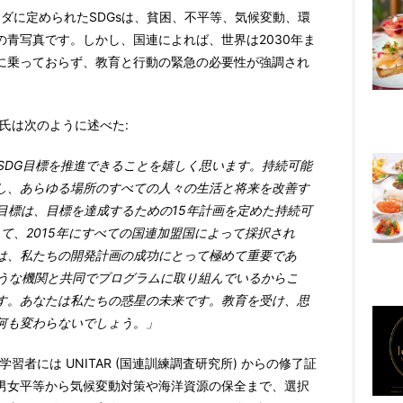
ンダに定められたSDGsは、貧困、不平等、気候変動、環
青写真です。しかし、国連によれば、世界は2030年ま
に乗っておらず、教育と行動の緊急の必要性が強調され
氏
は次のように述べた:
SDG
目標を推進できることを嬉しく思います。持続可能
し、あらゆる場所のすべての人々の生活と将来を改善す
目標は、目標を達成するための
15
年計画を定めた持続可
して、
2015
年にすべての国連加盟国によって採択され
は、私たちの開発計画の成功にとって極めて重要であ
うな機関と共同でプログラムに取り組んでいるからこ
す。あなたは私たちの惑星の未来です。教育を受け、思
何も変わらないでしょう。」
学習者には
UNITAR
(国連訓練調査研究所) からの修了証
男女平等から気候変動対策や海洋資源の保全まで、選択