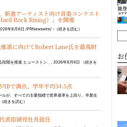
-Cola®、新進アーティスト向け音楽コンテスト
 Rock Rising）」を開催
8月6日 /PRNewswire/ -（
続きを読む
）
用化推進に向けてRobert Lane氏を最高財
お
階を推進 ヒューストン、, 2026年8月6日 （
続きを
人がIBで満点、学年平均34.5点
クールが、すべての主要指標で世界基準を上回り、卒業生
（
続きを読む
）
人代表取締役社長就任