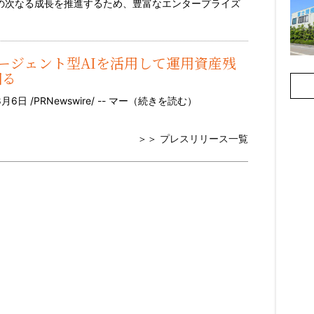
での次なる成長を推進するため、豊富なエンタープライズ
と提携、エージェント型AIを活用して運用資産残
図る
 /PRNewswire/ -- マー（
続きを読む
）
＞＞ プレスリリース一覧