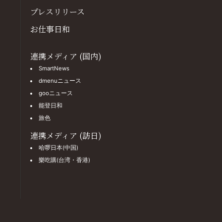
プレスリリース
お仕事日和
連携メディア (国内)
SmartNews
dmenuニュース
gooニュース
能登日和
旅色
連携メディア (訪日)
哈啰日本(中国)
樂吃購(台湾・香港)