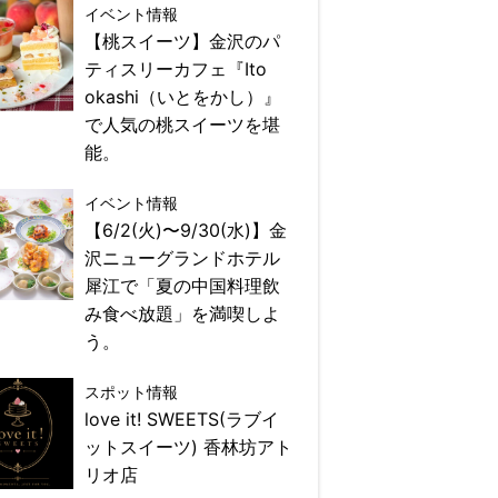
イベント情報
【桃スイーツ】金沢のパ
ティスリーカフェ『Ito
okashi（いとをかし）』
で人気の桃スイーツを堪
能。
イベント情報
【6/2(火)〜9/30(水)】金
沢ニューグランドホテル
犀江で「夏の中国料理飲
み食べ放題」を満喫しよ
う。
スポット情報
love it! SWEETS(ラブイ
ットスイーツ) 香林坊アト
リオ店