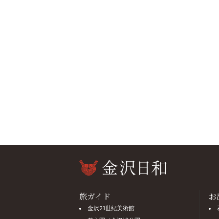
旅ガイド
お
金沢21世紀美術館