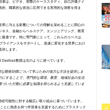
習者は、ビデオ、実際のケーススタディ、自己評価クイ
術的、職業的な状況に応用できる実用的な洞察を得ま
世界に与える影響についての理解を深めることに関心の
ジネス、金融からヘルスケア、エンジニアリング、教育
に最適です。特に専門家にとって、これらのコースは、
ンプライアンスをサポートし、急速に変化する世界におけ
提供します。
 Dastbaz
教授
は次のように述べています。
能な開発目標について学ぶための強力な方法を提供しま
のにすることで、専門的な環境、教育、地域社会の生活
基づいた行動に必要な知識を得られるよう支援していま
ッジの持続可能性に対する幅広い取り組みに基づいています。
すことに熱意を持つ学習者を支援するためにプラスチック