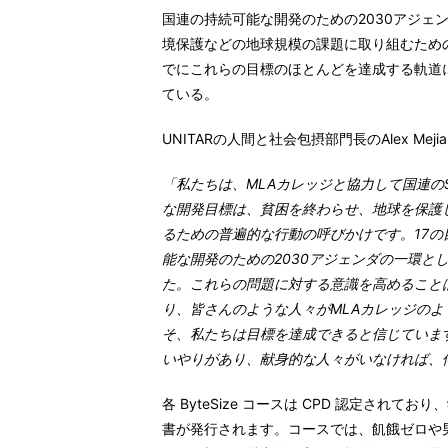
国連の持続可能な開発のための2030アジェ
境保護などの地球規模の課題に取り組むための
でにこれらの目標のほとんどを達成する軌道
ている。
UNITAR
の人間と社会包摂部門長の
Alex Mejia
「私たちは、
MLA
カレッジと協力して国連の
な開発目標は、貧困を終わらせ、地球を保護
るための普遍的な行動の呼びかけです。
17
の
能な開発のための
2030
アジェンダの一環と
た。これらの問題に対する意識を高めること
り、皆さんのような人々が
MLA
カレッジのよ
そ、私たちは目標を達成できると信じていま
いやりがあり、献身的な人々がいなければ、
各 ByteSize コースは
CPD
認定されており
、
書が発行されます。コースでは、飢餓ゼロや