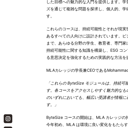
した目標への魅力的な入門を提供します。学
ズを通じて複雑な問題を探求し、個人的、学
す。
これらのコースは、持続可能性とそれが現実
あるすべての人向けに設計されています。ビ
まで、あらゆる分野の学生、教育者、専門家
持続可能性に関する知識を構築し、ESG コ
る意思決定を強化するための実践的な方法を
MLA
カレッジの学長兼
CEO
である
Mohammad
「これらの
ByteSize
モジュールは、持続可
す。各コースをアクセスしやすく魅力的なも
のいずれにおいても、幅広い受講者が情報に
す。」
ByteSize コースの開始は、MLA カレ
今年初め、MLA は環境に良い変化をもたら