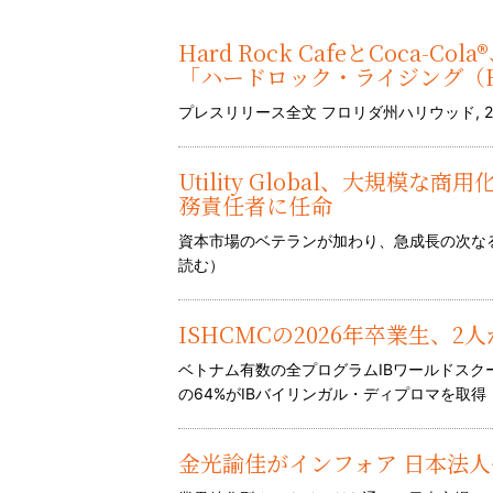
Hard Rock CafeとCoca
「ハードロック・ライジング（Hard
プレスリリース全文 フロリダ州ハリウッド, 2026年
Utility Global、大規模な商
務責任者に任命
資本市場のベテランが加わり、急成長の次なる段
読む
）
ISHCMCの2026年卒業生、2
ベトナム有数の全プログラムIBワールドス
の64%がIBバイリンガル・ディプロマを取得 
金光諭佳がインフォア 日本法