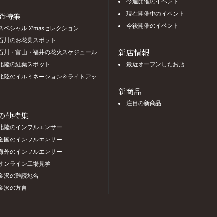
今週開催のイベント
現在開催中のイベント
節特集
今後開催のイベント
スペシャル X'masセレクション
石川のお花見スポット
新店情報
石川・富山・福井の花火スケジュール
北陸の紅葉スポット
最近オープンしたお店
北陸のイルミネーション＆ライトアッ
新商品
注目の新商品
の他特集
北陸のインフルエンサー
全国のインフルエンサー
海外のインフルエンサー
オンライン工場見学
金沢の難読地名
金沢の方言