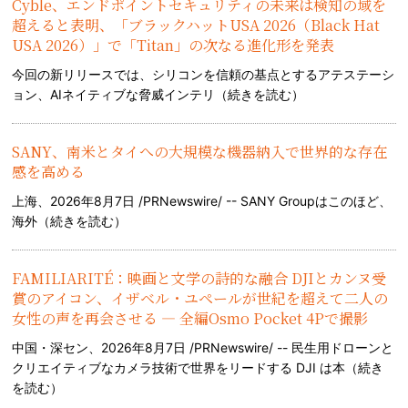
Cyble、エンドポイントセキュリティの未来は検知の域を
超えると表明、「ブラックハットUSA 2026（Black Hat
USA 2026）」で「Titan」の次なる進化形を発表
今回の新リリースでは、シリコンを信頼の基点とするアテステーシ
ョン、AIネイティブな脅威インテリ（
続きを読む
）
SANY、南米とタイへの大規模な機器納入で世界的な存在
感を高める
上海、2026年8月7日 /PRNewswire/ -- SANY Groupはこのほど、
海外（
続きを読む
）
FAMILIARITÉ：映画と文学の詩的な融合 DJIとカンヌ受
賞のアイコン、イザベル・ユペールが世紀を超えて二人の
女性の声を再会させる — 全編Osmo Pocket 4Pで撮影
中国・深セン、2026年8月7日 /PRNewswire/ -- 民生用ドローンと
クリエイティブなカメラ技術で世界をリードする DJI は本（
続き
を読む
）