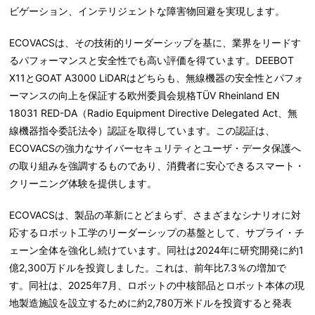
ビゲーション、インテリジェントな障害物回避を実現します。
ECOVACSは、その技術的リーダーシップを基に、業界をリードす
るパフォーマンスと安全性でも高い評価を得ています。DEEBOT
X11とGOAT A3000 LiDARはどちらも、無線機器の安全性とパフォ
ーマンスの向上を保証する欧州委員会規格TÜV Rheinland EN
18031 RED-DA（Radio Equipment Directive Delegated Act、無
線機器指令委託法令）認証を取得しています。この認証は、
ECOVACSの強力なサイバーセキュリティとユーザ・データ保護へ
の取り組みを強調するものであり、消費者に安心できるスマート・
クリーニング体験を提供します。
ECOVACSは、製品の革新にとどまらず、さまざまなシナリオに対
応するロボット工学のリーダーシップの基盤として、サプライ・チ
ェーン全体を強化し続けています。同社は2024年に研究開発に約1
億2,300万ドルを投資しました。これは、前年比7.3％の増加で
す。同社は、2025年7月、ロボットの中核部品とロボット本体の現
地製造施設を設立するために約2,780万米ドルを投資すると発表