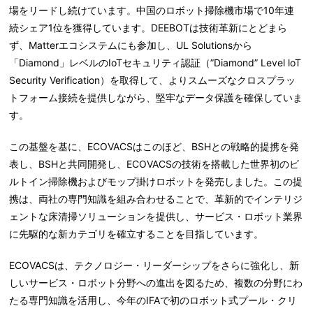
場をリードし続けています。中国のロボット掃除機市場で10年連
続シェア1位を獲得しています。DEEBOTは技術革新にとどまら
ず、Matterエコシステムにも参加し、UL Solutionsから
「Diamond」レベルのIoTセキュリティ認証（”Diamond” Level loT
Security Verification）を取得して、よりスムーズなクロスプラッ
トフォーム接続を提供しながら、堅牢なデータ保護を確保していま
す。
この基盤を基に、ECOVACSはこのほど、BSHとの戦略的提携を発
表し、BSHと共同開発し、ECOVACSの技術を搭載した世界初のビ
ルトイン掃除機およびモップ掛けロボットを発売しました。この提
携は、両社の専門知識を組み合わせることで、革新的でインテリジ
ェントな床清掃ソリューションを提供し、サービス・ロボット業界
に先駆的な新カテゴリを確立することを目指しています。
ECOVACSは、テクノロジー・リーダーシップをさらに強化し、新
しいサービス・ロボット分野への進出を図るため、複数の分野にわ
たる専門知識を活用し、今年のIFAで初のロボット式プール・クリ