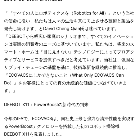
「『すべての人にロボティクスを（Robotics for All）』という当社
の使命に従い、私たちは人々の生活を真に向上させる技術と製品を
発売し続けます」とDavid Cheng Qian氏は述べています。
「DEEBOTから幅広い家庭のシナリオまで、すべてのイノベーショ
ンは実際の消費者のニーズに基づいています。私たちは、将来のス
マート・ホームは『目に見えない』テクノロジーによってプロアク
ティブなサービスを提供すべきだと考えています。当社は、強固な
サプライ・チェーンの基盤を基に、技術革新を継続的に推進し、
『ECOVACSにしかできないこと（What Only ECOVACS Can
Do）』をお客様にとっての真の永続的な価値につなげていきま
す。」
DEEBOT X11
：
PowerBoost
の新時代の到来
今年のIFAで、ECOVACSは、同社史上最も強力な清掃性能を実現す
るPowerBoostテクノロジーを搭載した初のロボット掃除機
DEEBOT X11を発表しました。