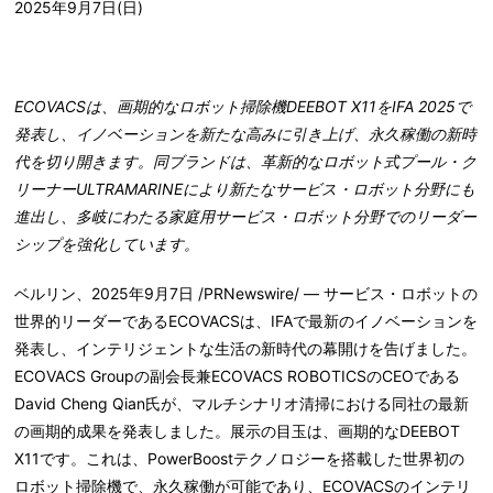
2025年9月7日(日)
ECOVACS
は、画期的なロボット掃除機
DEEBOT X11
を
IFA 2025
で
発表し、イノベーションを新たな高みに引き上げ、永久稼働の新時
代を切り開きます。同ブランドは、革新的なロボット式プール・ク
リーナー
ULTRAMARINE
により新たなサービス・ロボット分野にも
進出し、多岐にわたる家庭用サービス・ロボット分野でのリーダー
シップを強化しています。
ベルリン、2025年9月7日 /PRNewswire/ — サービス・ロボットの
世界的リーダーであるECOVACSは、IFAで最新のイノベーションを
発表し、インテリジェントな生活の新時代の幕開けを告げました。
ECOVACS Groupの副会長兼ECOVACS ROBOTICSのCEOである
David Cheng Qian氏が、マルチシナリオ清掃における同社の最新
の画期的成果を発表しました。展示の目玉は、画期的なDEEBOT
X11です。これは、PowerBoostテクノロジーを搭載した世界初の
ロボット掃除機で、永久稼働が可能であり、ECOVACSのインテリ