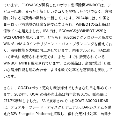
ています。ECOVACSが開発したロボット窓掃除機WINBOTは、デ
ビュー以来、まったく新しいカテゴリを開拓しただけでなく、窓掃
除に対する消費者の期待を一新しています。2024年には、中国と
ヨーロッパ両地域の旺盛な需要に支えられ、WINBOTの売上高は1
億米ドルを超えました。IFAでは、ECOVACSがWINBOT W2Sと
W2S OMNIを展示します。どちらもTruEdgeテクノロジーと高度な
WIN-SLAM 4.0インテリジェント・パス・プランニングを備えてお
り、清掃性能を大幅に向上させています。両モデルとも、IFAに続
いて正式に発売される予定です。また、すでに販売されている
WINBOT MINIも展示されています。この製品は、超薄型設計と強
力な清掃性能を組み合わせ、より柔軟で効率的な窓掃除を実現して
います。
さらに、GOATロボット芝刈り機は海外でも大きな注目を集めてい
ます。2024年、GOATの海外売上高は前年比186.7%、販売量は
271.7%増加しました。IFAで展示されているGOAT A3000 LiDAR
は、デュアル・ブレード・ディスクとデュアルLiDARシステムを備
えた32V Energetic Platformを搭載し、優れた芝刈り効率、自律ナ