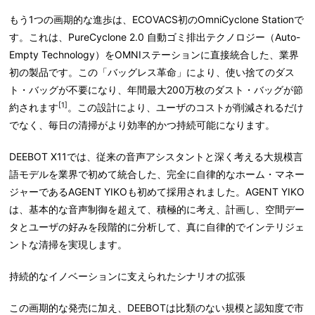
もう1つの画期的な進歩は、ECOVACS初のOmniCyclone Stationで
す。これは、PureCyclone 2.0 自動ゴミ排出テクノロジー（Auto-
Empty Technology）をOMNIステーションに直接統合した、業界
初の製品です。この「バッグレス革命」により、使い捨てのダス
ト・バッグが不要になり、年間最大200万枚のダスト・バッグが節
[1]
約されます
。この設計により、ユーザのコストが削減されるだけ
でなく、毎日の清掃がより効率的かつ持続可能になります。
DEEBOT X11では、従来の音声アシスタントと深く考える大規模言
語モデルを業界で初めて統合した、完全に自律的なホーム・マネー
ジャーであるAGENT YIKOも初めて採用されました。AGENT YIKO
は、基本的な音声制御を超えて、積極的に考え、計画し、空間デー
タとユーザの好みを段階的に分析して、真に自律的でインテリジェ
ントな清掃を実現します。
持続的なイノベーションに支えられたシナリオの拡張
この画期的な発売に加え、DEEBOTは比類のない規模と認知度で市