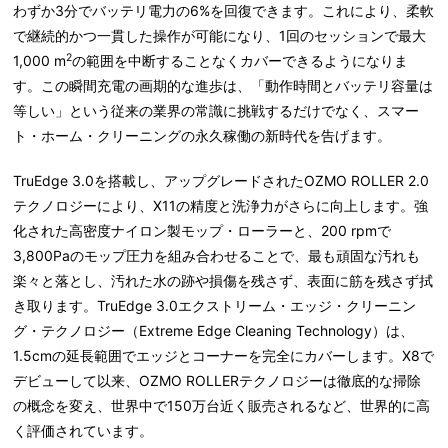
わずか3分でバッテリ電力の6%を回復できます。これにより、柔軟
で継続的かつ一貫した操作が可能になり、1回のセッションで最大
2
1,000 m
の範囲を中断することなくカバーできるようになりま
す。この瞬間充電の画期的な進歩は、「動作時間とバッテリ容量は
等しい」という従来の業界の常識に挑戦するだけでなく、スマー
ト・ホーム・クリーニングの永久稼働の新時代を告げます。
TruEdge 3.0を搭載し、アップグレードされたOZMO ROLLER 2.0
テクノロジーにより、X11の精度と洗浄力がさらに向上します。強
化された高密度ナイロン製モップ・ローラーと、200 rpmで
3,800Paのモップ圧力を組み合わせることで、最も頑固な汚れも
楽々と落とし、汚れた水の跡や損傷を残さず、表面に筋を残さず拭
き取ります。TruEdge 3.0エクストリーム・エッジ・クリーニン
グ・テクノロジー（Extreme Edge Cleaning Technology）は、
1.5cmの延長範囲でエッジとコーナーを完全にカバーします。X8で
デビューして以来、OZMO ROLLERテクノロジーは徹底的な掃除
の概念を変え、世界中で150万台近く販売されるなど、世界的に高
く評価されています。