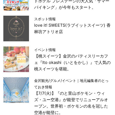
ドホテル プレステージの大人気「サマー
バイキング」が今年もスタート。
スポット情報
love it! SWEETS(ラブイットスイーツ) 香
林坊アトリオ店
イベント情報
【桃スイーツ】金沢のパティスリーカフ
ェ『Ito okashi（いとをかし）』で人気の
桃スイーツを堪能。
金沢観光/グルメ/イベント｜地元編集者のとっ
ておき情報
【7/7(火)】『のと里山ポケモン・ウィ
ズ・ユー空港』が能登でリニューアルオ
ープン。世界初・ポケモンの名を冠した
空港が能登に。