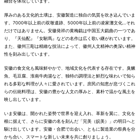
融合を体現しています。
厚みのある文化的土壌は、安徽製造に独自の気質を吹き込んでいま
す。7000年以上前の双墩遺跡、5000年以上前の凌家灘文化…それ
だけではありません。安徽発祥の黄梅戯は中国五大戯曲の一つであ
り、『天仙配』『女駙馬』などの名作は広く歌い継がれています。
また、徽州三彫は精緻な技法によって、徽州人文精神の奥深い精神
性を刻み出しています。
安徽の食文化も風味鮮やかで、地域文化を代表する存在です。臭鱖
魚、毛豆腐、淮南牛肉湯など、独特の調理法と鮮烈な味わいで知ら
れる多彩な料理が人々に愛されています。庶民の知恵が息づくこれ
らの伝統料理は、安徽の豊かな人文の厚みと、素朴で温かな風土を
映し出しています。
いま安徽は、開かれた姿勢で世界を迎え入れ、革新を翼に、文化を
根に据えて、さらに安徽の名を刻んだ「完美（皖美）」の明日へと
駆け出しています。安徽・合肥で出会い、ともに製造業の祭典を分
かち合い、スマートな新しい未来を共に創りましょう。