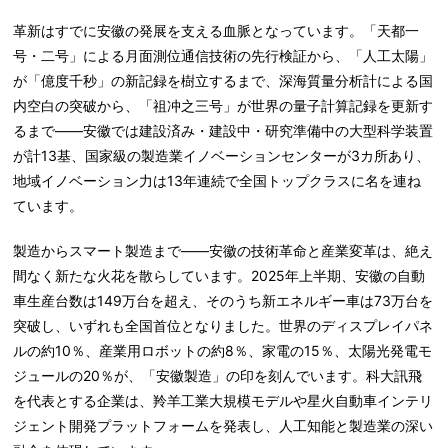
革新はすでに安徽の発展を支える血脈となっています。「天都一
号・二号」による月面測位通信技術の先行検証から、「人工太陽」
が「億度千秒」の新記録を樹立するまで、深海質量分析計による国
内空白の突破から、「祖冲之三号」が世界の量子計算記録を更新す
るまで――安徽では建設済み・建設中・研究準備中の大型科学装置
が計13基、国家級の製造業イノベーションセンターが3カ所あり、
地域イノベーション力は13年連続で全国トップクラスに名を連ね
ています。
製造からスマート製造まで――安徽の技術革命と産業変革は、絶え
間なく新たな火花を散らしています。2025年上半期、安徽の自動
車生産台数は149万台を超え、そのうち新エネルギー車は73万台を
突破し、いずれも全国首位となりました。世界のディスプレイパネ
ルの約10％、産業用ロボットの約8％、家電の15％、太陽光発電モ
ジュールの20％が、「安徽製造」の印を刻んでいます。科大訊飛
を代表とする企業は、羚羊工業大規模モデルや星火自動車インテリ
ジェント開発プラットフォームを発表し、人工知能と製造業の深い