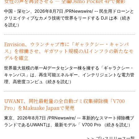
女性の声を再会させる — 全編Osmo Pocket 4Pで撮影
中国・深セン、2026年8月7日 /PRNewswire/ -- 民生用ドローンと
クリエイティブなカメラ技術で世界をリードする DJI は本（
続き
を読む
）
Envision、ウランチャブ市に「ギャラクシー・キャンパ
ス」を稼働させ、ギガワット規模のAIインフラの新たなモ
デルを確立
世界最大規模の単一AIデータセンター棟を擁する「ギャラクシー・
キャンパス」は、再生可能エネルギー、インテリジェントな電力管
理、高密度コンピュ（
続きを読む
）
UWANT、同社最軽量の全自動ゴミ収集掃除機「V700
Pro」をMakuake Japanで発売
東京、2026年8月7日 /PRNewswire/ -- 革新的なスマート掃除機ブ
ランドであるUWANTは、最新モデル「 V700 Pro （
続きを読む
）
＞＞ プレスリリース一覧