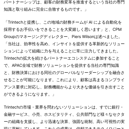
パートナーシップは、顧客の財務変革を推進するという当社の専門
知識と取り組みに完全に合致するものです。」
「Trintechと提携し、この地域の財務チームが AI による自動化を
採用するお手伝いをできることを大変嬉しく思います」と、CPM
Groupのマネージングディレクター、Piers Wilsonは述べました。
「当社は、効率性を高め、インサイトを提供する革新的なソリュー
ションによって組織に力を与えることに常に注力してきました。
Trintechの拡大を続けるパートナーエコシステムに参加すること
で、APAC全域で財務ソリューションを提供する当社の専門知識
と、財務決算における同社のグローバルなリーダーシップを融合さ
せることが可能になります。これにより、顧客は高まるコンプライ
アンス要求に対応し、財務機能からより大きな価値を引き出すこと
ができるようになります。」
Trintechの市場・業界を問わないソリューションは、すでに銀行・
金融サービス、小売、ホスピタリティ、公共部門など様々なセクタ
ーの組織を支援し、より迅速な決算、強固な統制、高い可視性の実
現に貢献しています。これらの成果は、信頼できるテクノロジーと