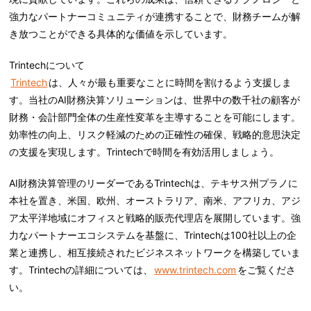
強力なパートナーコミュニティが連携することで、財務チームが解
き放つことができる具体的な価値を示しています。
Trintechについて
Trintech
は、人々が最も重要なことに時間を割けるよう支援しま
す。当社のAI財務決算ソリューションは、世界中の数千社の顧客が
財務・会計部門全体の生産性変革を主導することを可能にします。
効率性の向上、リスク軽減のための正確性の確保、戦略的意思決定
の支援を実現します。Trintechで時間を有効活用しましょう。
AI財務決算管理のリーダーであるTrintechは、テキサス州プラノに
本社を置き、米国、欧州、オーストラリア、南米、アフリカ、アジ
ア太平洋地域にオフィスと戦略的販売代理店を展開しています。強
力なパートナーエコシステムを基盤に、Trintechは100社以上の企
業と連携し、相互接続されたビジネスネットワークを構築していま
す。Trintechの詳細については、
www.trintech.com
をご覧くださ
い。