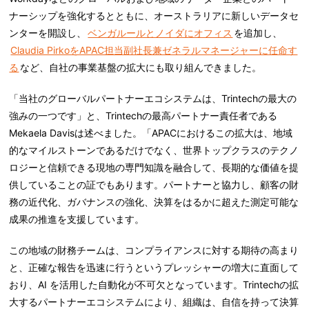
ナーシップを強化するとともに、オーストラリアに新しいデータセ
ンターを開設し、
ベンガルールとノイダにオフィス
を追加し、
Claudia PirkoをAPAC担当副社長兼ゼネラルマネージャーに任命す
る
など、自社の事業基盤の拡大にも取り組んできました。
「当社のグローバルパートナーエコシステムは、Trintechの最大の
強みの一つです」と、Trintechの最高パートナー責任者である
Mekaela Davisは述べました。「APACにおけるこの拡大は、地域
的なマイルストーンであるだけでなく、世界トップクラスのテクノ
ロジーと信頼できる現地の専門知識を融合して、長期的な価値を提
供していることの証でもあります。パートナーと協力し、顧客の財
務の近代化、ガバナンスの強化、決算をはるかに超えた測定可能な
成果の推進を支援しています。
この地域の財務チームは、コンプライアンスに対する期待の高まり
と、正確な報告を迅速に行うというプレッシャーの増大に直面して
おり、AI を活用した自動化が不可欠となっています。Trintechの拡
大するパートナーエコシステムにより、組織は、自信を持って決算