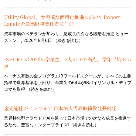
Utility Global、大規模な商用化推進に向けてRobert
Lane氏を最高財務責任者に任命
資本市場のベテランが加わり、急成長の次なる段階を推進 ヒュー
ストン、, 2026年8月6日 （
続きを読む
）
ISHCMCの2026年卒業生、2人がIBで満点、学年平均34.5
点
ベトナム有数の全プログラムIBワールドスクールが、すべての主要
指標で世界基準を上回り、卒業生の64%がIBバイリンガル・ディプ
ロマを取得 （
続きを読む
）
金光諭佳がインフォア 日本法人代表取締役社長就任
業界特化型クラウドとAIを通じて日本市場での次なる成長を推進す
るため、豊富なエンタープライズI（
続きを読む
）