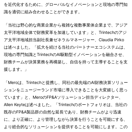
を近代化するために、グローバルなイノベーションと現地の専門知
識を適切に組み合わせることができます。
「当社は野心的な商業企業から複雑な複数事業体企業まで、アジア
太平洋地域全体で財務変革を加速しています」と、Trintechのアジ
ア太平洋地域担当副社長兼ゼネラルマネージャー、Claudia Pirko
は述べました。「拡大を続ける当社のパートナーエコシステムは、
現地の専門知識とTrintechのAI駆動型イノベーションを融合させ、
財務チームが決算業務を再構築し、自信を持って主導することを支
援します。」
「Meroは、Trintechと提携し、同社の最先端のAI財務決算ソリュー
ションをニュージーランド市場に導入できることを大変嬉しく思っ
ています」と、MeroのFP&Aソリューション担当ディレクター、
Allen Keyteは述べました。「Trintechのポートフォリオは、当社の
既存のFP&A製品群の自然な延長であり、財務チームがより迅速
に、より正確に、より管理しながら決算を行うことを可能にする、
より総合的なソリューションを提供することを可能にします。この