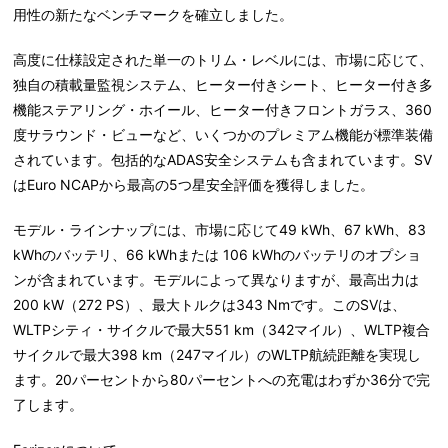
用性の新たなベンチマークを確立しました。
高度に仕様設定された単一のトリム・レベルには、市場に応じて、
独自の積載量監視システム、ヒーター付きシート、ヒーター付き多
機能ステアリング・ホイール、ヒーター付きフロントガラス、360
度サラウンド・ビューなど、いくつかのプレミアム機能が標準装備
されています。包括的なADAS安全システムも含まれています。SV
はEuro NCAPから最高の5つ星安全評価を獲得しました。
モデル・ラインナップには、市場に応じて49 kWh、67 kWh、83
kWhのバッテリ、66 kWhまたは 106 kWhのバッテリのオプショ
ンが含まれています。モデルによって異なりますが、最高出力は
200 kW（272 PS）、最大トルクは343 Nmです。このSVは、
WLTPシティ・サイクルで最大551 km（342マイル）、WLTP複合
サイクルで最大398 km（247マイル）のWLTP航続距離を実現し
ます。20パーセントから80パーセントへの充電はわずか36分で完
了します。