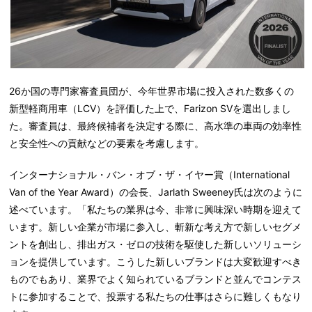
26か国の専門家審査員団が、今年世界市場に投入された数多くの
新型軽商用車（LCV）を評価した上で、Farizon SVを選出しまし
た。審査員は、最終候補者を決定する際に、高水準の車両の効率性
と安全性への貢献などの要素を考慮します。
インターナショナル・バン・オブ・ザ・イヤー賞（International
Van of the Year Award）の会長、Jarlath Sweeney氏は次のように
述べています。「私たちの業界は今、非常に興味深い時期を迎えて
います。新しい企業が市場に参入し、斬新な考え方で新しいセグメ
ントを創出し、排出ガス・ゼロの技術を駆使した新しいソリューシ
ョンを提供しています。こうした新しいブランドは大変歓迎すべき
ものでもあり、業界でよく知られているブランドと並んでコンテス
トに参加することで、投票する私たちの仕事はさらに難しくもなり