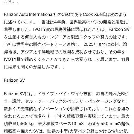
ます。」
Farizon Auto International社のCEOであるCook Xue氏は次のよう
に述べています。「当社は4年前、世界最高のバンの開発と製造に
着手しました。IVOTY賞の最終候補に選ばれたことは、Farizon SV
を生産する何百人ものエンジニアと製造スタッフの努力の証です。
当社は世界中の販売パートナーと連携し、2025年までに欧州、湾
岸地域、アジア太平洋地域での展開を成功させており、その年を
IVOTY賞で締めくくることができたら大変うれしく思います。11月
に結果を聞くのが楽しみです。」
Farizon SV
Farizon SVには、ドライブ・バイ・ワイヤ技術、独自の隠れたBピ
ラー設計、セル・ツー・パックのバッテリ・パッケージングなど、
数多くの先進的なイノベーションが搭載されており、これらを組み
合わせることで市場をリードする積載容量を実現しています。最大
積載量1,465 kg、最大積載スペース13 m3、わずか550 mmの超低
積載高を備えたSVは、世界の中型/大型バン分野における性能と汎