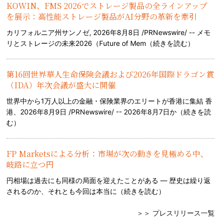
KOWIN、FMS 2026でストレージ製品の全ラインアップ
を展示：高性能ストレージ製品がAI分野の革新を牽引
カリフォルニア州サンノゼ, 2026年8月8日 /PRNewswire/ -- メモ
リとストレージの未来2026（Future of Mem（
続きを読む
）
第16回世界華人生命保険会議および2026年国際ドラゴン賞
（IDA）年次会議が盛大に開催
世界中から1万人以上の金融・保険業界のエリートが香港に集結 香
港、2026年8月9日 /PRNewswire/ -- 2026年8月7日か（
続きを読
む
）
FP Marketsによる分析：市場が次の動きを見極める中、
岐路に立つ円
円相場は過去にも同様の局面を迎えたことがある — 歴史は繰り返
されるのか、それとも今回は本当に（
続きを読む
）
＞＞ プレスリリース一覧