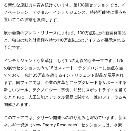
る新たな原動力を育み続けています。第
138
回セッションでは、イ
ノベーション、デジタル・インテリジェンス、持続可能性に重点を
置いてこの役割を強調します。
展示会前のプレス・リリースによれば、
100
万点以上の新開発製品
と、独自の知的財産権を持つ
110
万点以上のアイテムが展示される
予定です。
インテリジェントな変革は、もう
1
つの定義的なテーマです。
175
の展示セクションのうち
18
はスマート・テクノロジーに焦点を当
てており、合計
35
万点を超えるインテリジェント製品が展示され
ます。同フェアでは、企業の変革とアップグレードをサポートする
新しいツール、テクノロジー、事例、知見にスポットライトを当て
るとともに、人工知能とデジタル貿易に関する一連のフォーラムも
開催されます。
このフェアでは、グリーン開発への取り組みも深めています。新エ
ネルギー資源（
New Energy Resources
）セクションには、水素エ