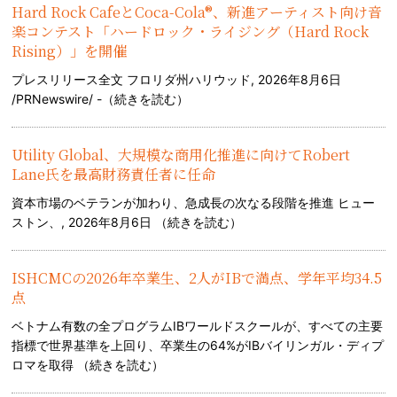
Hard Rock CafeとCoca-Cola®、新進アーティスト向け音
楽コンテスト「ハードロック・ライジング（Hard Rock
Rising）」を開催
プレスリリース全文 フロリダ州ハリウッド, 2026年8月6日
/PRNewswire/ -（
続きを読む
）
Utility Global、大規模な商用化推進に向けてRobert
Lane氏を最高財務責任者に任命
資本市場のベテランが加わり、急成長の次なる段階を推進 ヒュー
ストン、, 2026年8月6日 （
続きを読む
）
ISHCMCの2026年卒業生、2人がIBで満点、学年平均34.5
点
ベトナム有数の全プログラムIBワールドスクールが、すべての主要
指標で世界基準を上回り、卒業生の64%がIBバイリンガル・ディプ
ロマを取得 （
続きを読む
）