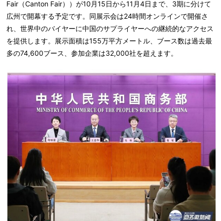
Fair
（
Canton Fair
））が
10
月
15
日から
11
月
4
日まで、
3
期に分けて
広州で開幕する予定です。同展示会は
24
時間オンラインで開催さ
れ、世界中のバイヤーに中国のサプライヤーへの継続的なアクセス
を提供します。展示面積は
155
万平方メートル、ブース数は過去最
多の
74,600
ブース、参加企業は
32,000
社を超えます。