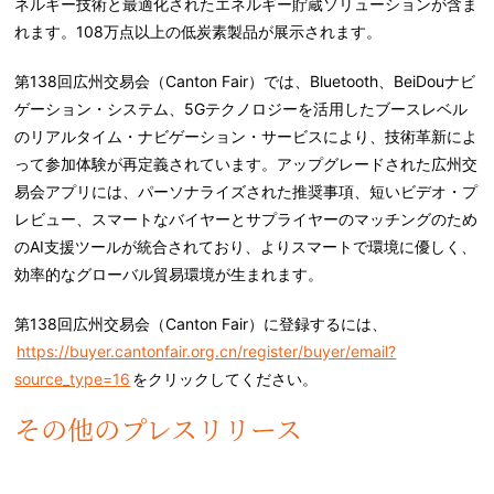
ネルギー技術と最適化されたエネルギー貯蔵ソリューションが含ま
れます。
108
万点以上の低炭素製品が展示されます。
第
138
回広州交易会（
Canton Fair
）では、
Bluetooth
、
BeiDou
ナビ
ゲーション・システム、
5G
テクノロジーを活用したブースレベル
のリアルタイム・ナビゲーション・サービスにより、技術革新によ
って参加体験が再定義されています。アップグレードされた広州交
易会アプリには、パーソナライズされた推奨事項、短いビデオ・プ
レビュー、スマートなバイヤーとサプライヤーのマッチングのため
の
AI
支援ツールが統合されており、よりスマートで環境に優しく、
効率的なグローバル貿易環境が生まれます。
第
138
回広州交易会（
Canton Fair
）に登録するには、
https://buyer.cantonfair.org.cn/register/buyer/email?
source_type=16
をクリックしてください。
その他のプレスリリース