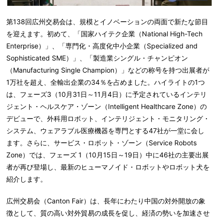
第
138
回広州交易会は、規模とイノベーションの両面で新たな節目
を迎えます。初めて、「国家ハイテク企業（
National High-Tech
Enterprise
）」、「専門化・高度化中小企業（
Specialized and
Sophisticated SME
）」、「製造業シングル・チャンピオン
（
Manufacturing Single Champion
）」などの称号を持つ出展者が
1
万社を超え、全輸出企業の
34
％を占めました。ハイライトの
1
つ
は、フェーズ
3
（
10
月
31
日～
11
月
4
日）に予定されているインテリ
ジェント・ヘルスケア・ゾーン（
Intelligent Healthcare Zone
）の
デビューで、外科用ロボット、インテリジェント・モニタリング・
システム、ウェアラブル医療機器を専門とする
47
社が一堂に会し
ます。さらに、サービス・ロボット・ゾーン（
Service Robots
Zone
）では、フェーズ
1
（
10
月
15
日～
19
日）中に
46
社の主要出展
者が再び登場し、最新のヒューマノイド・ロボットやロボット犬を
紹介します。
広州交易会（
Canton Fair
）は、長年にわたり中国の対外開放の象
徴として、質の高い対外貿易の成長を促し、経済の勢いを加速させ