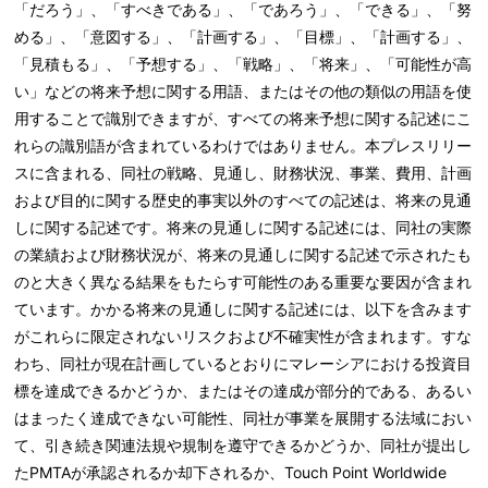
「だろう」、「すべきである」、「であろう」、「できる」、「努
める」、「意図する」、「計画する」、「目標」、「計画する」、
「見積もる」、「予想する」、「戦略」、「将来」、「可能性が高
い」などの将来予想に関する用語、またはその他の類似の用語を使
用することで識別できますが、すべての将来予想に関する記述にこ
れらの識別語が含まれているわけではありません。本プレスリリー
スに含まれる、同社の戦略、見通し、財務状況、事業、費用、計画
および目的に関する歴史的事実以外のすべての記述は、将来の見通
しに関する記述です。将来の見通しに関する記述には、同社の実際
の業績および財務状況が、将来の見通しに関する記述で示されたも
のと大きく異なる結果をもたらす可能性のある重要な要因が含まれ
ています。かかる将来の見通しに関する記述には、以下を含みます
がこれらに限定されないリスクおよび不確実性が含まれます。すな
わち、同社が現在計画しているとおりにマレーシアにおける投資目
標を達成できるかどうか、またはその達成が部分的である、あるい
はまったく達成できない可能性、同社が事業を展開する法域におい
て、引き続き関連法規や規制を遵守できるかどうか、同社が提出し
たPMTAが承認されるか却下されるか、Touch Point Worldwide