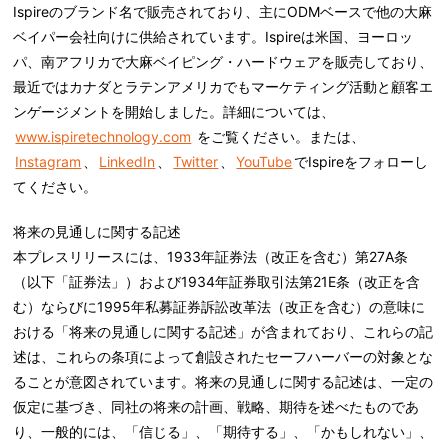
Ispireのブランド名で販売されており、主にODMベースで他の大麻
ベイパー会社向けに供給されています。Ispireは米国、ヨーロッ
パ、南アフリカで大麻ベイピング・ハードウェアを販売しており、
最近ではカナダとラテンアメリカでもマーケティング活動と顧客エ
ンゲージメントを開始しました。詳細については、
www.ispiretechnology.com
をご覧ください。または、
Instagram
、
LinkedIn
、
Twitter
、
YouTube
でIspireをフォローし
てください。
将来の見通しに関する記述
本プレスリリースには、1933年証券法（改正を含む）第27A条
（以下「証券法」）および1934年証券取引法第21E条（改正を含
む）ならびに1995年私募証券訴訟改革法（改正を含む）の意味に
おける「将来の見通しに関する記述」が含まれており、これらの記
述は、これらの条項によって創設されたセーフハーバーの対象とな
ることが意図されています。将来の見通しに関する記述は、一定の
仮定に基づき、同社の将来の計画、戦略、期待を述べたものであ
り、一般的には、「信じる」、「期待する」、「かもしれない」、