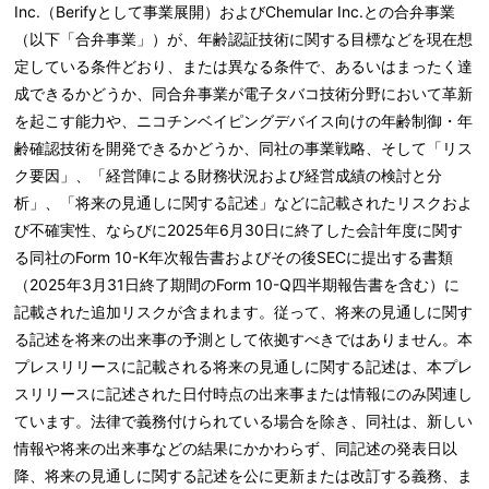
Inc.（Berifyとして事業展開）およびChemular Inc.との合弁事業
（以下「合弁事業」）が、年齢認証技術に関する目標などを現在想
定している条件どおり、または異なる条件で、あるいはまったく達
成できるかどうか、同合弁事業が電子タバコ技術分野において革新
を起こす能力や、ニコチンベイピングデバイス向けの年齢制御・年
齢確認技術を開発できるかどうか、同社の事業戦略、そして「リス
ク要因」、「経営陣による財務状況および経営成績の検討と分
析」、「将来の見通しに関する記述」などに記載されたリスクおよ
び不確実性、ならびに2025年6月30日に終了した会計年度に関す
る同社のForm 10-K年次報告書およびその後SECに提出する書類
（2025年3月31日終了期間のForm 10-Q四半期報告書を含む）に
記載された追加リスクが含まれます。従って、将来の見通しに関す
る記述を将来の出来事の予測として依拠すべきではありません。本
プレスリリースに記載される将来の見通しに関する記述は、本プレ
スリリースに記述された日付時点の出来事または情報にのみ関連し
ています。法律で義務付けられている場合を除き、同社は、新しい
情報や将来の出来事などの結果にかかわらず、同記述の発表日以
降、将来の見通しに関する記述を公に更新または改訂する義務、ま