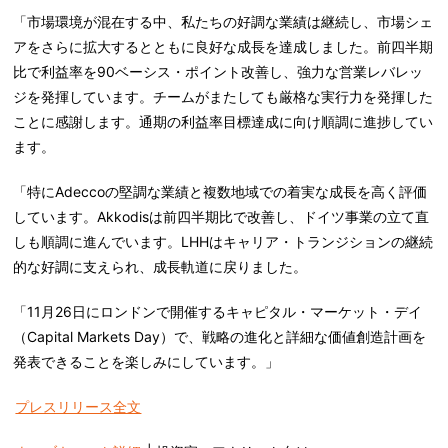
「市場環境が混在する中、私たちの好調な業績は継続し、市場シェ
アをさらに拡大するとともに良好な成長を達成しました。前四半期
比で利益率を90ベーシス・ポイント改善し、強力な営業レバレッ
ジを発揮しています。チームがまたしても厳格な実行力を発揮した
ことに感謝します。通期の利益率目標達成に向け順調に進捗してい
ます。
「特にAdeccoの堅調な業績と複数地域での着実な成長を高く評価
しています。Akkodisは前四半期比で改善し、ドイツ事業の立て直
しも順調に進んでいます。LHHはキャリア・トランジションの継続
的な好調に支えられ、成長軌道に戻りました。
「11月26日にロンドンで開催するキャピタル・マーケット・デイ
（Capital Markets Day）で、戦略の進化と詳細な価値創造計画を
発表できることを楽しみにしています。」
プレスリリース全文