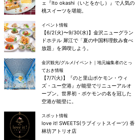
ェ『Ito okashi（いとをかし）』で人気の
桃スイーツを堪能。
イベント情報
【6/2(火)〜9/30(水)】金沢ニューグラン
ドホテル 犀江で「夏の中国料理飲み食べ
放題」を満喫しよう。
金沢観光/グルメ/イベント｜地元編集者のとっ
ておき情報
【7/7(火)】『のと里山ポケモン・ウィ
ズ・ユー空港』が能登でリニューアルオ
ープン。世界初・ポケモンの名を冠した
空港が能登に。
スポット情報
love it! SWEETS(ラブイットスイーツ) 香
林坊アトリオ店