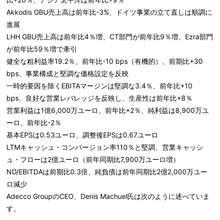
Akkodis GBU売上高は前年比-3%、ドイツ事業の立て直しは順調に
進展
LHH GBU売上高は前年比4％増、CT部門が前年比9％増、Ezra部門
が前年比59％増で牽引
健全な粗利益率19.2％、前年比-10 bps（有機的）、前期比+30
bps、事業構成と堅調な価格設定を反映
一時的要因を除くEBITAマージンは堅調な3.4％、前年比+10
bps、良好な営業レバレッジを反映し、生産性は前年比+8％
営業利益は1億6,000万ユーロ、前年比+2％、純利益は8,900万ユ
ーロ、前年比-2％
基本EPSは0.53ユーロ、調整後EPSは0.67ユーロ
LTMキャッシュ・コンバージョン率110％と堅調、営業キャッシ
ュ・フローは2億ユーロ（前年同期比7,900万ユーロ増）
ND/EBITDAは前期比0.3倍、純負債は前年同期比2億2,000万ユー
ロ減少
Adecco Group
のCEO
、Denis Machuel
氏は次のように述べていま
す。