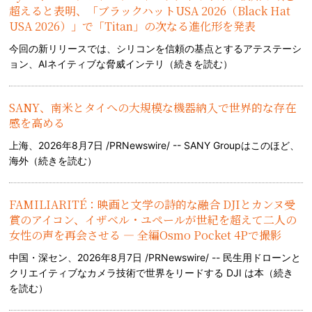
超えると表明、「ブラックハットUSA 2026（Black Hat
USA 2026）」で「Titan」の次なる進化形を発表
今回の新リリースでは、シリコンを信頼の基点とするアテステーシ
ョン、AIネイティブな脅威インテリ（
続きを読む
）
SANY、南米とタイへの大規模な機器納入で世界的な存在
感を高める
上海、2026年8月7日 /PRNewswire/ -- SANY Groupはこのほど、
海外（
続きを読む
）
FAMILIARITÉ：映画と文学の詩的な融合 DJIとカンヌ受
賞のアイコン、イザベル・ユペールが世紀を超えて二人の
女性の声を再会させる — 全編Osmo Pocket 4Pで撮影
中国・深セン、2026年8月7日 /PRNewswire/ -- 民生用ドローンと
クリエイティブなカメラ技術で世界をリードする DJI は本（
続き
を読む
）