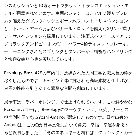
ンスミッションと
10
速オートマチック・トランスミッション・モ
デルが用意されています。車両のシャシーは、アルミ製サブフレー
ムを備えたダブルウィッシュボーン式フロント・サスペンション
と、トルク・アームおよびパナール・ロッドを備えた
3
リンク式リ
ア・サスペンションを採用しています。油圧式パワー・ステアリン
グ（ラックアンドピニオン式）、パワー
4
輪ディスク・ブレーキ、
チューニングされたスプリングとダンパーが、精密なハンドリング
と快適な乗り心地を実現しています。
Revology Boss 429
の車内は、洗練された人間工学と職人技の粋を
尽くしたものです。キャビン全体に施された高級素材と仕上げが、
車両の性能を引き立てる豪華な空間を創出しています。
展示車は「ラバ・オレンジ」で仕上げられています。この鮮やかな
Porsche
カラーは、
Revology
のマーケティング、販売、サービス
担当副社長である
Yoshi Amano
が選定したものです。日本出身の
Amano
は、この色が日本文化において勇気、幸福、幸運を象徴す
ると説明しました。「そのエネルギーと精神は、クラシック・カー