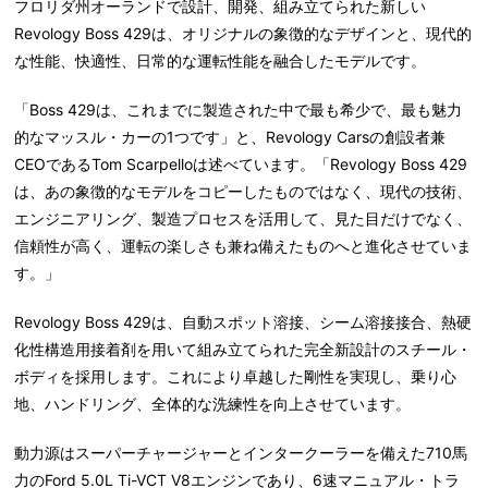
フロリダ州オーランドで設計、開発、組み立てられた新しい
Revology Boss 429
は、オリジナルの象徴的なデザインと、現代的
な性能、快適性、日常的な運転性能を融合したモデルです。
「
Boss 429
は、これまでに製造された中で最も希少で、最も魅力
的なマッスル・カーの
1
つです」と、
Revology Cars
の創設者兼
CEO
である
Tom Scarpello
は述べています。「
Revology Boss 429
は、あの象徴的なモデルをコピーしたものではなく、現代の技術、
エンジニアリング、製造プロセスを活用して、見た目だけでなく、
信頼性が高く、運転の楽しさも兼ね備えたものへと進化させていま
す。」
Revology Boss 429
は、自動スポット溶接、シーム溶接接合、熱硬
化性構造用接着剤を用いて組み立てられた完全新設計のスチール・
ボディを採用します。これにより卓越した剛性を実現し、乗り心
地、ハンドリング、全体的な洗練性を向上させています。
動力源はスーパーチャージャーとインタークーラーを備えた
710
馬
力の
Ford 5.0L Ti-VCT V8
エンジンであり、
6
速マニュアル・トラ