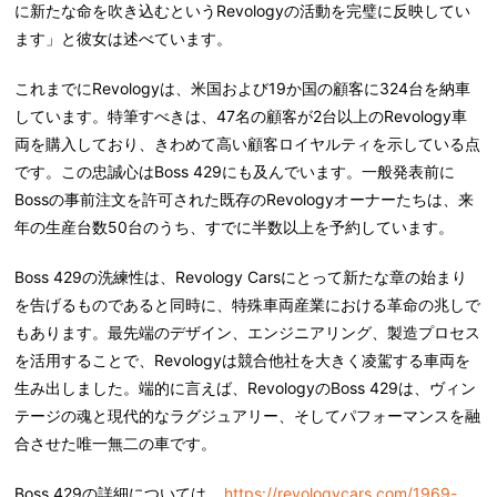
に新たな命を吹き込むという
Revology
の活動を完璧に反映してい
ます」と彼女は述べています。
これまでに
Revology
は、米国および
19
か国の顧客に
324
台を納車
しています。特筆すべきは、
47
名の顧客が
2
台以上の
Revology
車
両を購入しており、きわめて高い顧客ロイヤルティを示している点
です。この忠誠心は
Boss 429
にも及んでいます。一般発表前に
Boss
の事前注文を許可された既存の
Revology
オーナーたちは、来
年の生産台数
50
台のうち、すでに半数以上を予約しています。
Boss 429
の洗練性は、
Revology Cars
にとって新たな章の始まり
を告げるものであると同時に、特殊車両産業における革命の兆しで
もあります。最先端のデザイン、エンジニアリング、製造プロセス
を活用することで、
Revology
は競合他社を大きく凌駕する車両を
生み出しました。端的に言えば、
Revology
の
Boss 429
は、ヴィン
テージの魂と現代的なラグジュアリー、そしてパフォーマンスを融
合させた唯一無二の車です。
Boss 429
の詳細については、
https://revologycars.com/1969-