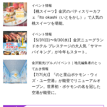
イベント情報
【桃スイーツ】金沢のパティスリーカフ
ェ『Ito okashi（いとをかし）』で人気の
桃スイーツを堪能。
イベント情報
【5/31(日)〜9/30(水)】金沢ニューグラン
ドホテル プレステージの大人気「サマー
バイキング」が今年もスタート。
金沢観光/グルメ/イベント｜地元編集者のとっ
ておき情報
【7/7(火)】『のと里山ポケモン・ウィ
ズ・ユー空港』が能登でリニューアルオ
ープン。世界初・ポケモンの名を冠した
空港が能登に。