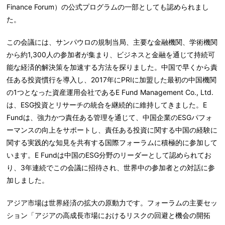
Finance Forum）の公式プログラムの一部としても認められまし
た。
この会議には、サンパウロの規制当局、主要な金融機関、学術機関
から約1,300人の参加者が集まり、ビジネスと金融を通じて持続可
能な経済的解決策を加速する方法を探りました。中国で早くから責
任ある投資慣行を導入し、2017年にPRIに加盟した最初の中国機関
の1つとなった資産運用会社であるE Fund Management Co., Ltd.
は、ESG投資とリサーチの統合を継続的に維持してきました。E
Fundは、強力かつ責任ある管理を通じて、中国企業のESGパフォ
ーマンスの向上をサポートし、責任ある投資に関する中国の経験に
関する実践的な知見を共有する国際フォーラムに積極的に参加して
います。E Fundは中国のESG分野のリーダーとして認められてお
り、3年連続でこの会議に招待され、世界中の参加者との対話に参
加しました。
アジア市場は世界経済の拡大の原動力です。フォーラムの主要セッ
ション「アジアの高成長市場におけるリスクの回避と機会の開拓