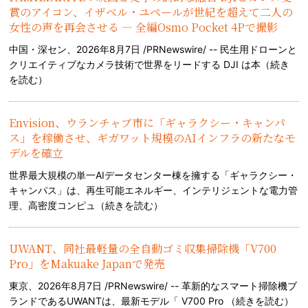
賞のアイコン、イザベル・ユペールが世紀を超えて二人の
女性の声を再会させる — 全編Osmo Pocket 4Pで撮影
中国・深セン、2026年8月7日 /PRNewswire/ -- 民生用ドローンと
クリエイティブなカメラ技術で世界をリードする DJI は本（
続き
を読む
）
Envision、ウランチャブ市に「ギャラクシー・キャンパ
ス」を稼働させ、ギガワット規模のAIインフラの新たなモ
デルを確立
世界最大規模の単一AIデータセンター棟を擁する「ギャラクシー・
キャンパス」は、再生可能エネルギー、インテリジェントな電力管
理、高密度コンピュ（
続きを読む
）
UWANT、同社最軽量の全自動ゴミ収集掃除機「V700
Pro」をMakuake Japanで発売
東京、2026年8月7日 /PRNewswire/ -- 革新的なスマート掃除機ブ
ランドであるUWANTは、最新モデル「 V700 Pro （
続きを読む
）