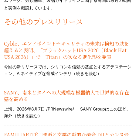
ムワーク、分類基準、製品ガイドラインに関する両国の最近の動向
と実例を概説しています。
その他のプレスリリース
Cyble、エンドポイントセキュリティの未来は検知の域を
超えると表明、「ブラックハットUSA 2026（Black Hat
USA 2026）」で「Titan」の次なる進化形を発表
今回の新リリースでは、シリコンを信頼の基点とするアテステーシ
ョン、AIネイティブな脅威インテリ（
続きを読む
）
SANY、南米とタイへの大規模な機器納入で世界的な存在
感を高める
上海、2026年8月7日 /PRNewswire/ -- SANY Groupはこのほど、
海外（
続きを読む
）
FAMILIARITÉ：映画と文学の詩的な融合 DJIとカンヌ受