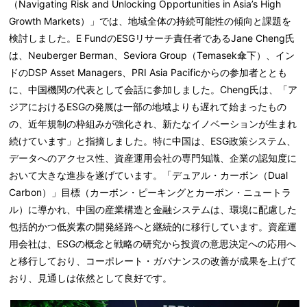
（Navigating Risk and Unlocking Opportunities in
Asia’s
High
Growth Markets）」では、地域全体の持続可能性の傾向と課題を
検討しました。E FundのESGリサーチ責任者であるJane Cheng氏
は、Neuberger Berman、Seviora Group（Temasek傘下）、イン
ドのDSP Asset Managers、PRI Asia Pacificからの参加者ととも
に、中国機関の代表として会話に参加しました。Cheng氏は、「ア
ジアにおけるESGの発展は一部の地域よりも遅れて始まったもの
の、近年規制の枠組みが強化され、新たなイノベーションが生まれ
続けています」と指摘しました。特に中国は、ESG政策システム、
データへのアクセス性、資産運用会社の専門知識、企業の認知度に
おいて大きな進歩を遂げています。「デュアル・カーボン（Dual
Carbon）」目標（カーボン・ピーキングとカーボン・ニュートラ
ル）に導かれ、中国の産業構造と金融システムは、環境に配慮した
包括的かつ低炭素の開発経路へと継続的に移行しています。資産運
用会社は、ESGの概念と戦略の研究から投資の意思決定への応用へ
と移行しており、コーポレート・ガバナンスの改善が成果を上げて
おり、見通しは依然として良好です。