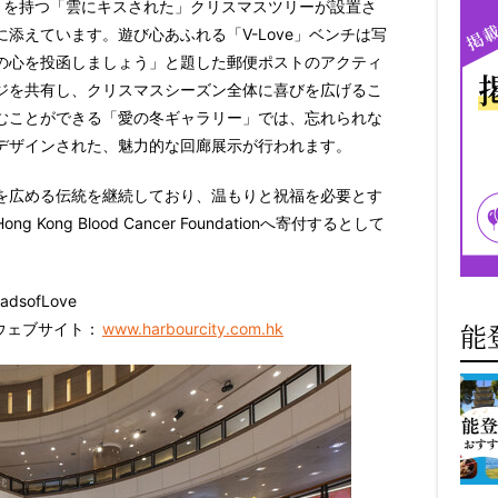
さを持つ「雲にキスされた」クリスマスツリーが設置さ
添えています。遊び心あふれる「V-Love」ベンチは写
の心を投函しましょう」と題した郵便ポストのアクティ
ジを共有し、クリスマスシーズン全体に喜びを広げるこ
むことができる「愛の冬ギャラリー」では、忘れられな
デザインされた、魅力的な回廊展示が行われます。
を広める伝統を継続しており、温もりと祝福を必要とす
ng Blood Cancer Foundationへ寄付するとして
eadsofLove
能
ウェブサイト：
www.harbourcity.com.hk