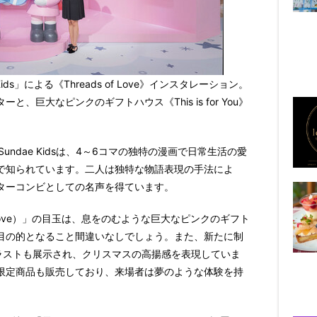
s」による《Threads of Love》インスタレーション。
巨大なピンクのギフトハウス《This is for You》
たSundae Kidsは、4～6コマの独特の漫画で日常生活の愛
で知られています。二人は独特な物語表現の手法によ
ターコンビとしての名声を得ています。
f Love）」の目玉は、息をのむような巨大なピンクのギフト
目の的となること間違いなしでしょう。また、新たに制
ラストも展示され、クリスマスの高揚感を表現していま
限定商品も販売しており、来場者は夢のような体験を持