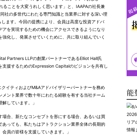
入れることを大変うれしく思います」と、
IAAPA
の社長兼
「同社の多世代にわたる専門知識と当業界に対する深い理
たらします。今回の提携により、会員は高度な投資アドバ
デアを実現するための機会にアクセスできるようになり
を強化し、発展させていくために、共に取り組んでいく
tal Partners LLP
の創業パートナーであるElliot Hall
氏
るためのExpression Capitalのビジョンを共有し
トエクイティおよびM&Aアドバイザリーパートナーを務め
能
ンメント業界で数十年にわたる経験を有する当社チーム
理解しています。」
す場合、新たなコンセプトを形にする場合、あるいは買
であっても、私たちはアトラクション業界全体の長期的
、会員の皆様を支援していきます。」