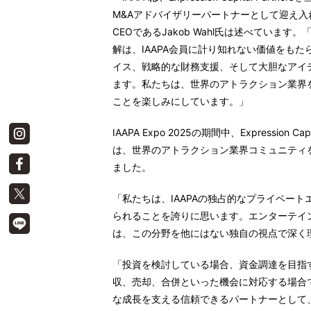
M&Aアドバイザリーパートナーとして迎え
CEO
であるJakob Wahl
氏
は述べています。
解は、IAAPA会員に計り知れない価値をも
イス、戦略的な財務支援、そして大胆なアイ
ます。私たちは、世界のアトラクション業界
ことを楽しみにしています。」
IAAPA Expo 2025の期間中、
Expression Capi
は、世界のアトラクション業界コミュニティを支援す
ました。
「私たちは、IAAPAの独占的なプライベー
られることを誇りに思います。エンターテイ
は、この分野を他にはない独自の視点で深く
「投資を検討している場合、資金調達を目指
収、売却、合併といった機会に対応する場合
な成長を支える信頼できるパートナーとして