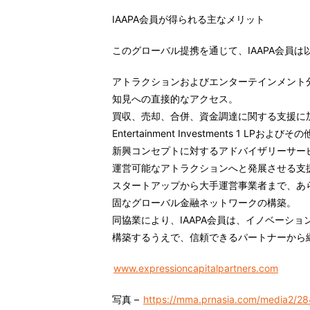
IAAPA
会員が得られる主なメリット
このグローバル提携を通じて、IAAPA会員
アトラクションおよびエンターテインメント
知見への直接的なアクセス
。
買収、売却、合併、資金調達に関する支援
に
Entertainment Investments 1 L
新興コンセプトに対するアドバイザリーサー
運営可能なアトラクションへと発展させる支
スタートアップから大手運営事業者まで、あ
固なグローバル金融ネットワークの構築
。
同協業により、IAAPA会員は、イノベーシ
構築するうえで、信頼できるパートナーから
www.expressioncapitalpartners.com
写真 –
https://mma.prnasia.com/media2/2