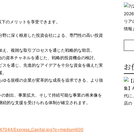
は以下のメリットを享受できます。
分野に深く根差した投資会社による、
専門性の高い投資
加え、複雑な取引プロセスを通じた戦略的な助言。
Pおよびその他の資本チャネルを通じた、
戦略的投資機会の検討
。
お
ビス
を通じ、先進的なアイデアを十分な資金を備えた実
援。
らゆる規模の企業が変革的な成長を追求できる、
より強
ョンの創出、事業拡大、そして持続可能な事業の将来像を
継続的な支援を受けられる体制が確立されます。
847044/Express_Capital.jpg?p=medium600