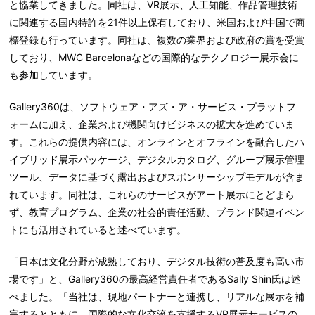
と協業してきました。同社は、VR展示、人工知能、作品管理技術
に関連する
国内特許を
21
件以上
保有しており、米国および中国で商
標登録も行っています。同社は、複数の業界および政府の賞を受賞
しており、
MWC Barcelona
などの国際的なテクノロジー展示会に
も参加しています。
Gallery360は、ソフトウェア・アズ・ア・サービス・プラットフ
ォームに加え、企業および機関向けビジネスの拡大を進めていま
す。これらの提供内容には、オンラインとオフラインを融合したハ
イブリッド展示パッケージ、デジタルカタログ、グループ展示管理
ツール、データに基づく露出およびスポンサーシップモデルが含ま
れています。同社は、これらのサービスがアート展示にとどまら
ず、教育プログラム、企業の社会的責任活動、ブランド関連イベン
トにも活用されていると述べています。
「日本は文化分野が成熟しており、デジタル技術の普及度も高い市
場です」と、Gallery360の最高経営責任者である
Sally Shin
氏
は述
べました。「当社は、現地パートナーと連携し、リアルな展示を補
完するとともに、国際的な文化交流を支援するVR展示サービスの