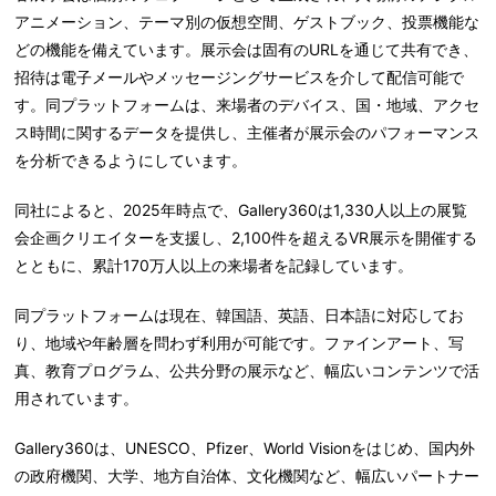
アニメーション、テーマ別の仮想空間、ゲストブック、投票機能な
どの機能を備えています。展示会は固有のURLを通じて共有でき、
招待は電子メールやメッセージングサービスを介して配信可能で
す。同プラットフォームは、来場者のデバイス、国・地域、アクセ
ス時間に関するデータを提供し、主催者が展示会のパフォーマンス
を分析できるようにしています。
同社によると、2025年時点で、Gallery360は
1,330
人以上の展覧
会企画クリエイター
を支援し、
2,100
件を超えるVR
展示
を開催する
とともに、
累計
170
万人以上の来場者
を記録しています。
同プラットフォームは現在、
韓国語、英語、日本語
に対応してお
り、地域や年齢層を問わず利用が可能です。ファインアート、写
真、教育プログラム、公共分野の展示など、幅広いコンテンツで活
用されています。
Gallery360は、
UNESCO
、Pfizer
、World Vision
をはじめ、国内外
の政府機関、大学、地方自治体、文化機関
など、幅広いパートナー