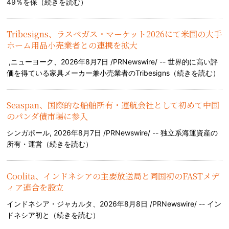
49％を保（
続きを読む
）
Tribesigns、ラスベガス・マーケット2026にて米国の大手
ホーム用品小売業者との連携を拡大
,ニューヨーク、2026年8月7日 /PRNewswire/ -- 世界的に高い評
価を得ている家具メーカー兼小売業者のTribesigns（
続きを読む
）
Seaspan、国際的な船舶所有・運航会社として初めて中国
のパンダ債市場に参入
シンガポール, 2026年8月7日 /PRNewswire/ -- 独立系海運資産の
所有・運営（
続きを読む
）
Coolita、インドネシアの主要放送局と同国初のFASTメデ
ィア連合を設立
インドネシア・ジャカルタ、2026年8月8日 /PRNewswire/ -- イン
ドネシア初と（
続きを読む
）