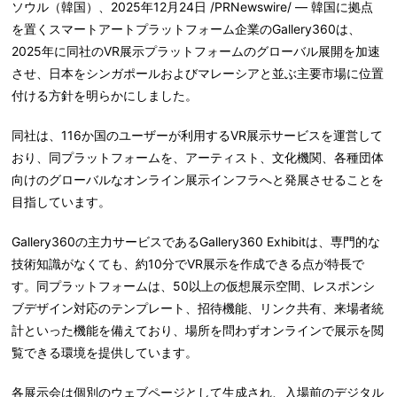
ソウル（韓国）、2025年12月24日 /PRNewswire/ — 韓国に拠点
を置くスマートアートプラットフォーム企業のGallery360は、
2025年に同社のVR展示プラットフォームのグローバル展開を加速
させ、日本をシンガポールおよびマレーシアと並ぶ主要市場に位置
付ける方針を明らかにしました。
同社は、
116
か国
のユーザーが利用するVR展示サービスを運営して
おり、同プラットフォームを、アーティスト、文化機関、各種団体
向けのグローバルなオンライン展示インフラへと発展させることを
目指しています。
Gallery360の主力サービスである
Gallery360 Exhibit
は、専門的な
技術知識がなくても、約10分でVR展示を作成できる点が特長で
す。同プラットフォームは、50以上の仮想展示空間、レスポンシ
ブデザイン対応のテンプレート、招待機能、リンク共有、来場者統
計といった機能を備えており、場所を問わずオンラインで展示を閲
覧できる環境を提供しています。
各展示会は個別のウェブページとして生成され、入場前のデジタル