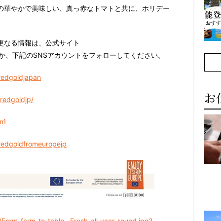
の華やかで美味しい、真っ赤なトマトと共に、ホリデー
更なる情報は、
公式サイト
か、下記のSNSアカウントをフォローしてください。
redgoldjapan
お
redgoldjp/
n1
redgoldfromeuropejp
rom_farm_to_table__Fresh_all_year_round.jpg?