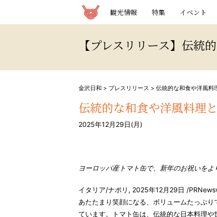
観光情報サイト 金沢日和
観光情報
特集
イベント
【プレスリリース】伝統
金沢日和
>
プレスリリース
>
伝統的な和食や洋風料
伝統的な和食や洋風料理
2025年12月29日(月)
ヨーロッパ産トマト缶で、新年のお祝いをよ
イタリア/ナポリ
,
2025年12月29日
/PRNew
あたたまり笑顔になる、ボリュームたっぷり
ています。トマト缶は、伝統的な日本料理や