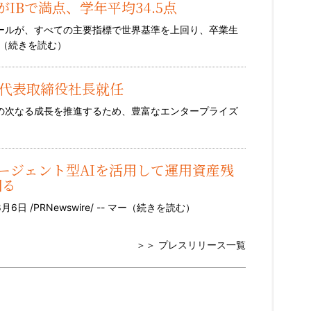
人がIBで満点、学年平均34.5点
クールが、すべての主要指標で世界基準を上回り、卒業生
（
続きを読む
）
人代表取締役社長就任
での次なる成長を推進するため、豊富なエンタープライズ
と提携、エージェント型AIを活用して運用資産残
図る
 /PRNewswire/ -- マー（
続きを読む
）
＞＞ プレスリリース一覧