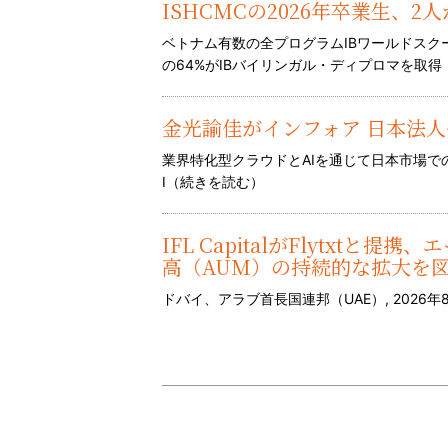
ISHCMCの2026年卒業生、2
ベトナム有数の全プログラムIBワールドス
の64%がIBバイリンガル・ディプロマを取得 
金光諭佳がインフォア 日本法
業界特化型クラウドとAIを通じて日本市場
I（
続きを読む
）
IFL CapitalがFlytxt
高（AUM）の持続的な拡大を
ドバイ、アラブ首長国連邦（UAE）, 2026年8月6日