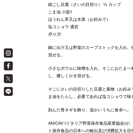
絹ごし豆腐（さいの目切り） ½ カップ
ごま油 小匙1
ほうれん草又は水菜（お好みで）
塩コショウ 適宜
作り方
:
鍋に出汁又は野菜のスープストックを入れ、
混ぜる。
小さなボウルに味噌を入れ、そこにおたま一
し、優しくかき混ぜる。
そこにさいの目切りした豆腐と葉物（お好み
ま油をたらし、必要であれば塩コショウで味
刻んだ青ネギを飾り、温かいうちに食卓へ。
ANICAV
(イタリア野菜保存食品産業協会)が
ト保存食品の日本への輸出及び消費拡大を目