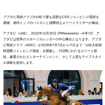
アブダビ馬術クラブがUAE
で最も高額なCSI5
ジャンピング競技を
開催、国内トップのパトロンと国際的なエリートライダーが集結。
アブダビ（UAE）
,
2025年12月30日
/PRNewswire/ –今年1月、ア
ブダビは世界のスポーツカレンダーの中心舞台となります。アブダ
ビ馬術クラブ（ADEC）が2026年1月7日から11日まで「UAE大統領
杯国際ジャンピング競技」を開催し、5日間にわたるエリート競
技、厳選されたエンターテインメント、そして上質なライフスタイ
ル体験を提供します。