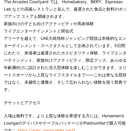
The Arcades Courtyard では、Homebakery、BKRY、Espresso
Lab などの高級レストランと並んで、厳選された食品と飲料のポッ
プアップ ストアも開催されます。
家族向けの子ども向けアクティビティや馬術体験
ライブエンターテインメントと閉会式
アリーナを越えて、UAE大統領杯ジャンピング競技は本格的なエン
ターテインメント・スペクタクルとして企画されています。5日間
にわたり、来場者は厳選されたホスピタリティ体験、ライブエンタ
ーテインメント、家族向けアクティビティ、限定グッズ、あらゆる
年齢層向けに設計された没入型体験を楽しむことができます。エリ
ートスポーツから上質なライフスタイルまで――これは単なる競技
ではなく、卓越性と優雅さ、そして忘れられない体験を祝う祭典で
す。
チケットとアクセス
入場は無料です。より上質な体験を希望する方には、Horsemen’s
LoungeのデイパスやテーブルパッケージがPlatinumlistで購入可能
です：
https://adec.platinumlist.net/?