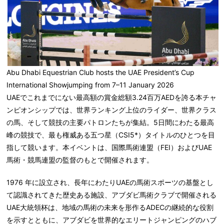
Abu Dhabi Equestrian Club hosts the UAE President’s Cup
International Showjumping from 7–11 January 2026
UAEでこれまでにない最高額の賞金総額
3.24
百万AED
を誇る本チャ
ンピオンシップでは、世界ランキング上位のライダー、世界クラス
の馬、そして競技の主要パトロンたちが集結。5日間にわたる最高
峰の競技で、最も権威ある五つ星（CSI5*）タイトルのひとつを目
指して競います。本イベントは、国際馬術連盟（FEI）およびUAE
馬術・競馬連盟の監督のもとで開催されます。
1976
年に設立され、長年にわたりUAEの馬術スポーツの基盤とし
て認識されてきた歴史ある施設、アブダビ馬術クラブで開催される
UAE大統領杯は、地域の馬術の未来を形作るADECの継続的な役割
を示すとともに、
アブダビを世界的なエリートジャンピングのハブ