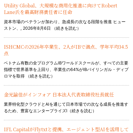
Utility Global、大規模な商用化推進に向けてRobert
Lane氏を最高財務責任者に任命
資本市場のベテランが加わり、急成長の次なる段階を推進 ヒュー
ストン、, 2026年8月6日 （
続きを読む
）
ISHCMCの2026年卒業生、2人がIBで満点、学年平均34.5
点
ベトナム有数の全プログラムIBワールドスクールが、すべての主要
指標で世界基準を上回り、卒業生の64%がIBバイリンガル・ディプ
ロマを取得 （
続きを読む
）
金光諭佳がインフォア 日本法人代表取締役社長就任
業界特化型クラウドとAIを通じて日本市場での次なる成長を推進す
るため、豊富なエンタープライズI（
続きを読む
）
IFL CapitalがFlytxtと提携、エージェント型AIを活用して