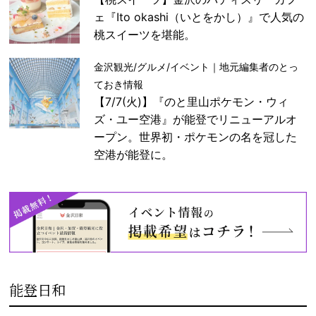
ェ『Ito okashi（いとをかし）』で人気の
桃スイーツを堪能。
金沢観光/グルメ/イベント｜地元編集者のとっ
ておき情報
【7/7(火)】『のと里山ポケモン・ウィ
ズ・ユー空港』が能登でリニューアルオ
ープン。世界初・ポケモンの名を冠した
空港が能登に。
能登日和