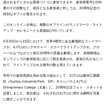
成されるデジタルな星座づくりに参加できます。参加者番号
2,006
番やその倍数など、節目となる参加者に対しては、
20
周年記念の
特別なギフトが進呈されます。
このオンライン企画は、複数のオフラインのランドマーク・ライト
アップ・セレモニーとも直接結び付いています。
5
月
20
日から
22
日にかけて、世界
4
都市にある象徴的なランドマー
クが、
XJTLU
のシグネチャー・カラーでライトアップされ、グロ
ーバルなつながりと創立
20
周年の意義を象徴します。各開催地は
オンラインでの参加状況に応じて順次発表され、参加が広がるにつ
れて、ライトアップされる都市の数も増えていきます。
学内での参加意識を高める取り組みとして、
XJTLU
は蘇州工業園
区（
Suzhou Industrial Park
、
SIP
）キャンパスと
XJTLU
Entrepreneur College
（太倉）に、
20
周年記念フォト・スポットを
設置しました。来訪者は、それぞれの
XJTLU
に関する瞬間を写真
に残すことができます。