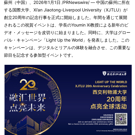
蘇州
（
中国
）
、
2026
年
1
月
1
日
/PRNewswire/ —
中国の蘇州に所在
する国際大学、
Xi’an Jiaotong-
Liverpool University
（
XJTLU
）
が
創立
20
周年の記念行事を正式に開始しました。年間を通じて展開
されるこの祝賀イベントは、学長の
Youmin Xi
教授による新年のビ
デオ・メッセージを皮切りに始まりました。同時に、大学はグロー
バル・キャンペーン「
Light Up the World
」を発表しました。この
キャンペーンは、デジタルとリアルの体験を融合させ、この重要な
節目を記念する参加型イベントです。