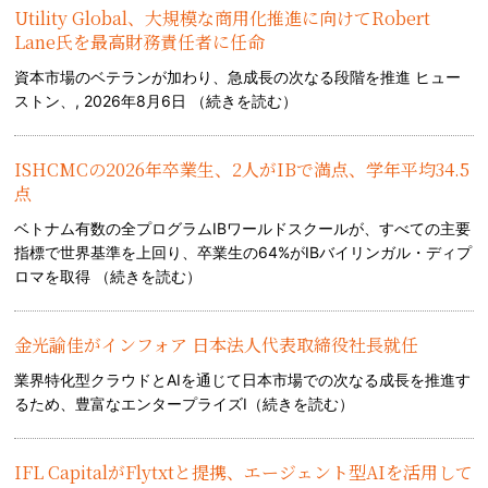
Utility Global、大規模な商用化推進に向けてRobert
Lane氏を最高財務責任者に任命
資本市場のベテランが加わり、急成長の次なる段階を推進 ヒュー
ストン、, 2026年8月6日 （
続きを読む
）
ISHCMCの2026年卒業生、2人がIBで満点、学年平均34.5
点
ベトナム有数の全プログラムIBワールドスクールが、すべての主要
指標で世界基準を上回り、卒業生の64%がIBバイリンガル・ディプ
ロマを取得 （
続きを読む
）
金光諭佳がインフォア 日本法人代表取締役社長就任
業界特化型クラウドとAIを通じて日本市場での次なる成長を推進す
るため、豊富なエンタープライズI（
続きを読む
）
IFL CapitalがFlytxtと提携、エージェント型AIを活用して