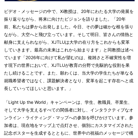
ビデオ・メッセージの中で、
Xi
教授は、
20
年にわたる大学の発展を
振り返りながら、将来に向けたビジョンを語りました。「
20
年
前、私たちは夢から出発しました。今日、その夢は確かな根を張り
ながら、大空へと飛び立っています。そして明日、皆さんの情熱と
献身に支えられながら、
XJTLU
は大学の在り方をこれからも変革
していきます。最高の未来はこれから始まります」と同教授は述べ
ています「
2026
年に向けて私が望むのは、複雑さと不確実性を増
す現下の世界において、
XJTLU
が教育の分野で先駆的な役割を果
たし続けることです。また、願わくは、当大学の学生たちが単なる
就職希望者ではなく、課題解決者となり、変革を起こす存在へと成
長していってほしいと思います。」
「
Light Up the World
」キャンペーンは、学生、教職員、卒業生、
そして大学を支えるすべての関係者に対し、インタラクティブなオ
ンライン・ライティング・マップへの参加を呼びかけています。参
加者は、現在地をマップ上で点灯させ、個別にカスタマイズされた
記念ポスターを生成するとともに、世界中の祝福のメッセージで構