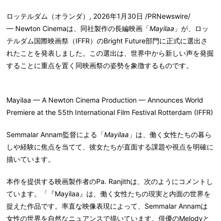
ロッテルダム（オランダ）
,
2026年1月30日
/PRNewswire/
— Newton Cinemaは、同社製作の長編映画「
Mayilaa
」が、
ロッ
テルダム国際映画祭（IFFR）
の
Bright Future
部門に正式に選出さ
れたことを発表しました。この選出は、世界中から新しい声を発掘
することに重点を置く同映画祭の姿勢を象徴するものです。
Mayilaa — A Newton Cinema Production — Announces World
Premiere at the 55th International Film Festival Rotterdam (IFFR)
Semmalar Annam監督による「
Mayilaa
」は、働く女性たちの暮ら
しや経験に焦点を当てて、彼女たちが直面する課題や視点を明確に
描いています。
本作を提供する映画製作者のPa. Ranjithは、次のようにコメントし
ています。「『Mayilaa』は、働く女性たちの現実と内面の世界を
捉えた作品です。率直な映像表現によって、Semmalar Annamは
女性の世界を自然なニュアンスで描いています。俳優のMelodyと