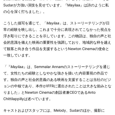
Sudarが力強い演技を見せています。『Mayilaa』は詩のように私
の心を深く打ちました」。
こうした描写を通じて、「
Mayilaa
」は、ストーリーテリングが日
常の経験を映し出し、これまで十分に表現されてこなかった視点を
浮き彫りにできることを示しています。この物語は、独自の声と社
会的意識を備えた映画の重要性を強調しており、地域的な枠を越え
て観客と向き合う作品を支援するというNewton Cinemaの使命と
一致しています。
「『
Mayilaa
』は、Semmalar Annamのストーリーテリングを通じ
て、女性たちの経験としなやかな強さを描いた内容重視の作品で
す。独自の声と社会的意義のある映画を支援することは当社のビジ
ョンの中核であり、本作がIFFRに選出されたことは大きな励みとな
りました」とNewton Cinemaの創設者兼CEOであるAnto
Chittilappillyは述べています。
キャストおよびスタッフには、Melody、Sudarのほか、撮影に