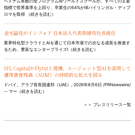
ベトナム有数の全プログラムIBワールドスクールが、すべての主要
指標で世界基準を上回り、卒業生の64%がIBバイリンガル・ディプ
ロマを取得 （
続きを読む
）
金光諭佳がインフォア 日本法人代表取締役社長就任
業界特化型クラウドとAIを通じて日本市場での次なる成長を推進す
るため、豊富なエンタープライズI（
続きを読む
）
IFL CapitalがFlytxtと提携、エージェント型AIを活用して
運用資産残高（AUM）の持続的な拡大を図る
ドバイ、アラブ首長国連邦（UAE）, 2026年8月6日 /PRNewswire/
-- マー（
続きを読む
）
＞＞ プレスリリース一覧