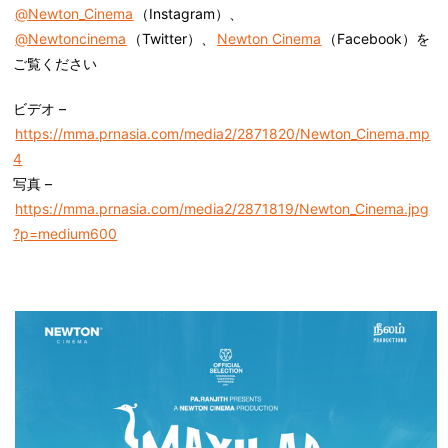
@Newton_Cinema
（Instagram）、
@Newtoncinema
（Twitter）、
Newton Cinema
（Facebook）を
ご覧ください
ビデオ –
https://mma.prnasia.com/media2/2871820/Newton_Cinema.mp
4
写真 –
https://mma.prnasia.com/media2/2871819/Newton_Cinema.jpg
?p=medium600