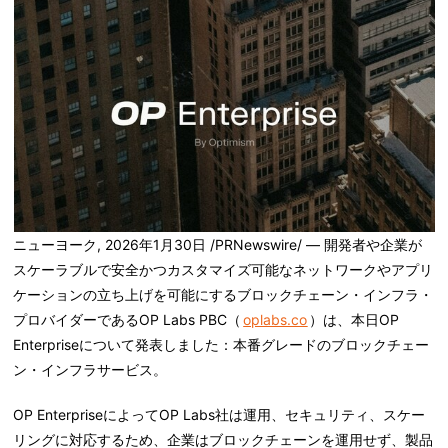
ニューヨーク
,
2026年1月30日
/PRNewswire/ — 開発者や企業が
スケーラブルで安全かつカスタマイズ可能なネットワークやアプリ
ケーションの立ち上げを可能にするブロックチェーン・インフラ・
プロバイダーであるOP Labs PBC（
oplabs.co
）は、本日
OP
Enterprise
について発表しました：本番グレードのブロックチェー
ン・インフラサービス。
OP EnterpriseによってOP Labs社は運用、セキュリティ、スケー
リングに対応するため、企業はブロックチェーンを運用せず、製品