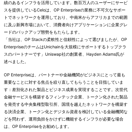
績のあるインフラを活用しています。数百万人のユーザーにサービ
スを提供しているCeloは、OP Enterpriseの業務に不可欠なサポー
トでネットワークを運用しており、中南米からアフリカまでの範囲
に及ぶ新興市場において、消費者向けアプリケーションに企業グレ
ードのバックアップ態勢をもたらします。
「当社は、OP Stackの柔軟性と信頼性によって選びましたが、OP
EnterpriseのチームはUnichainを大規模にサポートするトップクラ
スのパートナーです」Uniswap社の創業者、Hayden Adams氏が
述べました。
OP Enterpriseは、パートナーや金融機関がビジネスにとって最も
重要なことに対する焦点を絞り直してもらうことを目指していま
す：差別化された製品とビジネス成果を実現することです。次世代
金融サービスを構築するフィンテック企業、トークン化された製品
を発売する中央集権型取引所、国境を越えたネットワークを構築す
る決済企業、トークン化とデジタル資産を検討している金融機関な
どを問わず、運用負担をかけずに機能するインフラが必要な場合
は、OP Enterpriseをお勧めします。