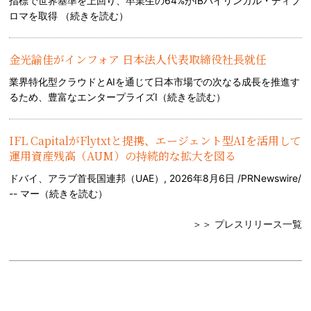
指標で世界基準を上回り、卒業生の64%がIBバイリンガル・ディプ
ロマを取得 （
続きを読む
）
金光諭佳がインフォア 日本法人代表取締役社長就任
業界特化型クラウドとAIを通じて日本市場での次なる成長を推進す
るため、豊富なエンタープライズI（
続きを読む
）
IFL CapitalがFlytxtと提携、エージェント型AIを活用して
運用資産残高（AUM）の持続的な拡大を図る
ドバイ、アラブ首長国連邦（UAE）, 2026年8月6日 /PRNewswire/
-- マー（
続きを読む
）
＞＞ プレスリリース一覧