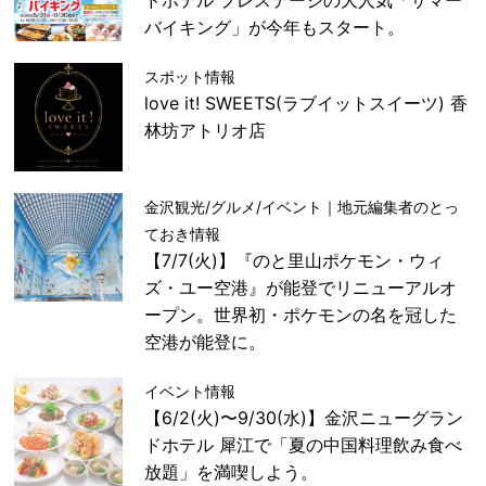
バイキング」が今年もスタート。
スポット情報
love it! SWEETS(ラブイットスイーツ) 香
林坊アトリオ店
金沢観光/グルメ/イベント｜地元編集者のとっ
ておき情報
【7/7(火)】『のと里山ポケモン・ウィ
ズ・ユー空港』が能登でリニューアルオ
ープン。世界初・ポケモンの名を冠した
空港が能登に。
イベント情報
【6/2(火)〜9/30(水)】金沢ニューグラン
ドホテル 犀江で「夏の中国料理飲み食べ
放題」を満喫しよう。