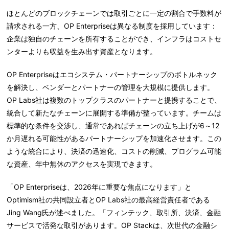
ほとんどのブロックチェーンでは取引ごとに一定の割合で手数料が
請求される一方、OP Enterpriseは異なる制度を採用しています：
企業は独自のチェーンを所有することができ、インフラはコストセ
ンターよりも収益を生み出す資産となります。
OP Enterpriseはエコシステム・パートナーシップのボトルネック
を解決し、ベンダーとパートナーの管理を大規模に提供します。
OP Labs社は複数のトップクラスのパートナーと提携することで、
統合して新たなチェーンに展開する準備が整っています。チームは
標準的な条件を交渉し、通常であればチェーンの立ち上げが6～12
か月遅れる可能性があるパートナーシップを加速化させます。この
ような統合により、決済の迅速化、コストの削減、プログラム可能
な資産、年中無休のアクセスを実現できます。
「OP Enterpriseは、2026年に重要な焦点になります」と
Optimism社の共同設立者とOP Labs社の最高経営責任者である
Jing Wang氏が述べました。「フィンテック、取引所、決済、金融
サービスで活発な取引があります。OP Stackは、次世代の金融シ