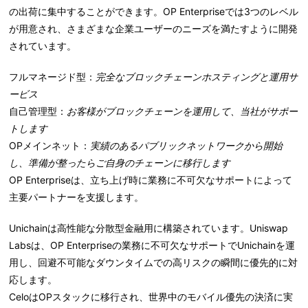
の出荷に集中することができます。OP Enterpriseでは3つのレベル
が用意され、さまざまな企業ユーザーのニーズを満たすように開発
されています。
フルマネージド型：
完全なブロックチェーンホスティングと運用サ
ービス
自己管理型：
お客様がブロックチェーンを運用して、当社がサポー
トします
OPメインネット：
実績のあるパブリックネットワークから開始
し、準備が整ったらご自身のチェーンに移行します
OP Enterpriseは、立ち上げ時に業務に不可欠なサポートによって
主要パートナーを支援します。
Unichain
は高性能な分散型金融用に構築されています。Uniswap
Labsは、OP Enterpriseの業務に不可欠なサポートでUnichainを運
用し、回避不可能なダウンタイムでの高リスクの瞬間に優先的に対
応します。
Celo
はOPスタックに移行され、世界中のモバイル優先の決済に実