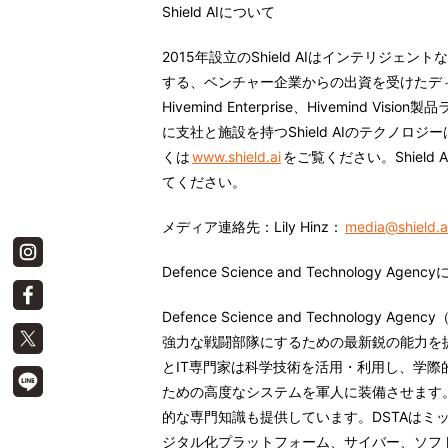
Shield AIについて
2015年設立のShield AIはインテリジ
する、ベンチャー企業からの出資を受けたディー
Hivemind Enterprise、Hivemind
に支社と施設を持つShield AIのテクノ
くは
www.shield.ai
をご覧ください。Shield A
てください。
メディア
連絡先：
Lily Hinz：
media@shield.a
Defence Science and Technology Agen
Defence Science and Technolo
強力な戦闘部隊にするための最新鋭の能力を
とIT専門家は科学技術を活用・利用し、学
ための高度なシステムを軍人に装備させます。
的な専門知識も提供しています。DSTAはミ
ジタル化プラットフォーム、サイバー、ソフ