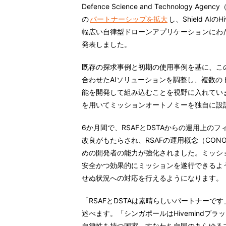
Defence Science and Technology Agenc
の
パートナーシップを拡大
し、Shield A
幅広い自律型ドローンアプリケーションにわ
発表しました。
既存の探求事例と初期の使用事例を基に、こ
合わせたAIソリューションを調整し、複数
能を開発して組み込むことを視野に入れています。こ
を用いてミッションオートノミーを独自に設
6か月間で、RSAFとDSTAからの運用上の
改良がもたらされ、RSAFの運用概念（CO
めの開発者の能力が強化されました。ミッシ
安全かつ効果的にミッションを遂行できるよ
せぬ状況への対応を行えるようになります。
「RSAFとDSTAは素晴らしいパートナーです」Sh
述べます。「シンガポールはHivemindプ
自律性を持つ国家、すなわち自国のあらゆる