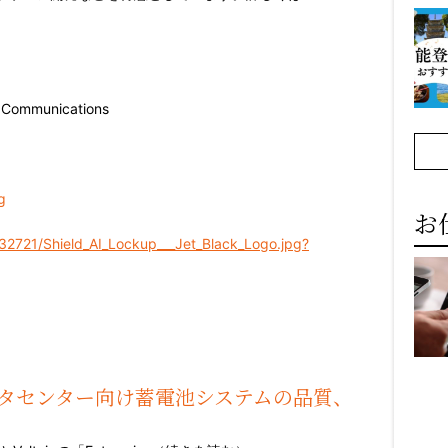
 Communications
g
お
32721/Shield_AI_Lockup___Jet_Black_Logo.jpg?
Iデータセンター向け蓄電池システムの品質、