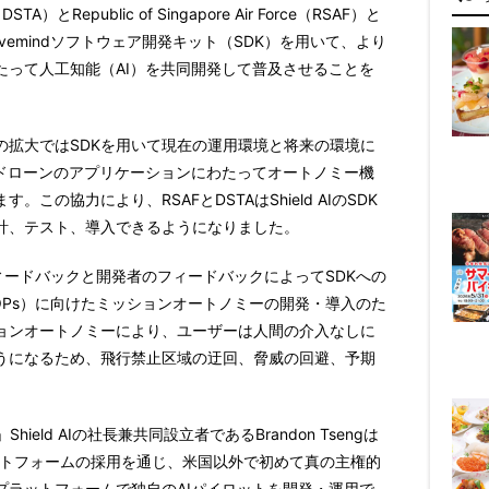
y（DSTA）とRepublic of Singapore Air Force（RSAF）と
IのHivemindソフトウェア開発キット（SDK）を用いて、より
たって人工知能（AI）を共同開発して普及させることを
の拡大ではSDKを用いて現在の運用環境と将来の環境に
のドローンのアプリケーションにわたってオートノミー機
の協力により、RSAFとDSTAはShield AIのSDK
計、テスト、導入できるようになりました。
フィードバックと開発者のフィードバックによってSDKへの
NOPs）に向けたミッションオートノミーの開発・導入のた
ョンオートノミーにより、ユーザーは人間の介入なしに
うになるため、飛行禁止区域の迂回、脅威の回避、予期
ield AIの社長兼共同設立者であるBrandon Tsengは
ラットフォームの採用を通じ、米国以外で初めて真の主権的
プラットフォームで独自のAIパイロットを開発・運用で