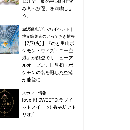
犀江で「夏の中国料理飲
み食べ放題」を満喫しよ
う。
金沢観光/グルメ/イベント｜
地元編集者のとっておき情報
【7/7(火)】『のと里山ポ
ケモン・ウィズ・ユー空
港』が能登でリニューア
ルオープン。世界初・ポ
ケモンの名を冠した空港
が能登に。
スポット情報
love it! SWEETS(ラブイ
ットスイーツ) 香林坊アト
リオ店