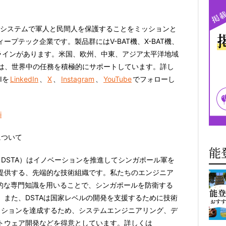
ェントなシステムで軍人と民間人を保護することをミッションと
プテック企業です。製品群にはV-BAT機、X-BAT機、
 Vision製品ラインがあります。米国、欧州、中東、アジア太平洋地域
ロジーは、世界中の任務を積極的にサポートしています。詳し
Iを
LinkedIn
、
X
、
Instagram
、
YouTube
でフォローし
i
cyについて
能
gy Agency（DSTA）はイノベーションを推進してシンガポール軍を
提供する、先端的な技術組織です。私たちのエンジニア
際的な専門知識を用いることで、シンガポールを防衛する
また、DSTAは国家レベルの開発を支援するために技術
ッションを達成するため、システムエンジニアリング、デ
トウェア開発などを得意としています。詳しくは