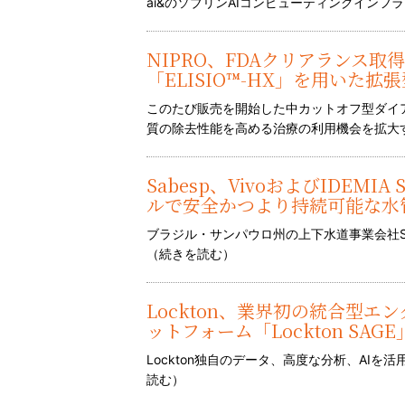
ai&のソブリンAIコンピューティングインフラとVol
NIPRO、FDAクリアランス
「ELISIO™-HX」を用いた
このたび販売を開始した中カットオフ型ダイ
質の除去性能を高める治療の利用機会を拡大す
Sabesp、VivoおよびIDEMIA 
ルで安全かつより持続可能な水
ブラジル・サンパウロ州の上下水道事業会社S
（
続きを読む
）
Lockton、業界初の統合型
ットフォーム「Lockton SAG
Lockton独自のデータ、高度な分析、AIを
読む
）