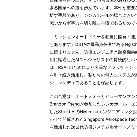
きる国家への道を歩んでいます。本件が重要
離す手段であり、シンガポールの場合におい
減少から軍事力を切り離す手段であるためで
「ミッションオートノミーを独自に開発・運
もあります」DSTAの最高責任者であるNg C
に留まりません。防衛エンジニアと航空機乗
用に精通したAIスペシャリストの持続的な
は、RSAFのためにより広範なアプリケーシ
を引き続き活用し、私たちの無人システムが
ションレディであることを保証します」
この合意は、オートノミーとヒューマンマシ
Brandon Tsengが参加したシンガポール・エア
したShield AIのHivemindエンジニアリ
わせて開催されたSingapore Aerospace Tech
を活用した次世代防衛システム用オートノミ