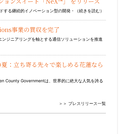
ョンスイート「NeX™」 をリリース
世界をリードする継続的イノベーション型の開発・（
続きを読む
）
lutions事業の買収を完了
のエンジニアリングを軸とする通信ソリューションを推進
花蓮の夏：立ち寄る先々で楽しめる花蓮なら
ualien County Governmentは、世界的に絶大な人気を誇る
＞＞ プレスリリース一覧