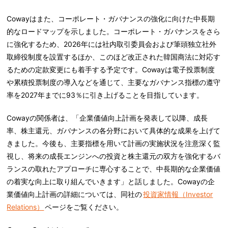
Cowayはまた、コーポレート・ガバナンスの強化に向けた中長期
的なロードマップを示しました。コーポレート・ガバナンスをさら
に強化するため、2026年には社内取引委員会および筆頭独立社外
取締役制度を設置するほか、このほど改正された韓国商法に対応す
るための定款変更にも着手する予定です。Cowayは電子投票制度
や累積投票制度の導入などを通じて、主要なガバナンス指標の遵守
率を2027年までに93％に引き上げることを目指しています。
Cowayの関係者は、「企業価値向上計画を発表して以降、成長
率、株主還元、ガバナンスの各分野において具体的な成果を上げて
きました。今後も、主要指標を用いて計画の実施状況を注意深く監
視し、将来の成長エンジンへの投資と株主還元の双方を強化するバ
ランスの取れたアプローチに専心することで、中長期的な企業価値
の着実な向上に取り組んでいきます」と話しました。Cowayの企
業価値向上計画の詳細については、同社の
投資家情報（Investor
Relations）
ページをご覧ください。