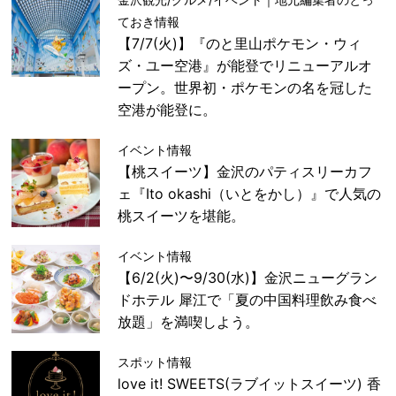
ておき情報
【7/7(火)】『のと里山ポケモン・ウィ
ズ・ユー空港』が能登でリニューアルオ
ープン。世界初・ポケモンの名を冠した
空港が能登に。
イベント情報
【桃スイーツ】金沢のパティスリーカフ
ェ『Ito okashi（いとをかし）』で人気の
桃スイーツを堪能。
イベント情報
【6/2(火)〜9/30(水)】金沢ニューグラン
ドホテル 犀江で「夏の中国料理飲み食べ
放題」を満喫しよう。
スポット情報
love it! SWEETS(ラブイットスイーツ) 香