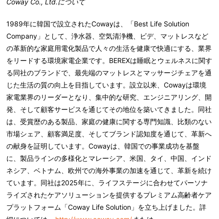
Coway Co., Ltd.について
1989年に韓国で設立されたCowayは、「Best Life Solution
Company」として、浄水器、空気清浄機、ビデ、マットレスなど
の革新的な家庭用電化製品で人々の生活を健康で快適にする、業界
をリードする環境家電企業です。BEREXは睡眠とウェルネスに関す
る同社のブランドで、最先端のマットレスとマッサージチェアを通
じた生活の質の向上を目指しています。設立以来、Cowayは環境
家電業界のリーダーとなり、集中的な研究、エンジニアリング、開
発、そして顧客サービスを通じてその地位を築いてきました。同社
は、受賞歴のある製品、家庭の健康に関する専門知識、比類のない
市場シェア、顧客満足度、そしてブランド認知度を通じて、革新へ
の献身を証明しています。Cowayは、韓国での事業成功を基盤
に、製品ラインの多様化とマレーシア、米国、タイ、中国、インド
ネシア、ベトナム、欧州での海外事業の加速を通じて、革新を続け
ています。同社は2025年に、ライフステージに合わせてパーソナ
ライズされたケアソリューションを提供するプレミアム高齢者ケア
プラットフォーム「Coway Life Solution」を立ち上げました。詳