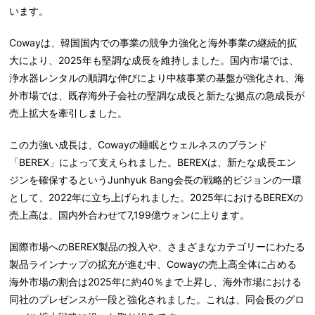
います。
Cowayは、韓国国内での事業の競争力強化と海外事業の継続的拡
大により、2025年も堅調な成長を維持しました。国内市場では、
浄水器レンタルの順調な伸びにより中核事業の基盤が強化され、海
外市場では、既存海外子会社の堅調な成長と新たな拠点の急成長が
売上拡大を牽引しました。
この力強い成長は、Cowayの睡眠とウェルネスのブランド
「BEREX」によって支えられました。BEREXは、新たな成長エン
ジンを確保するというJunhyuk Bang会長の戦略的ビジョンの一環
として、2022年に立ち上げられました。2025年におけるBEREXの
売上高は、国内外合わせて7,199億ウォンに上ります。
国際市場へのBEREX製品の投入や、さまざまなカテゴリーにわたる
製品ラインナップの拡充が進む中、Cowayの売上高全体に占める
海外市場の割合は2025年に約40％まで上昇し、海外市場における
同社のプレゼンスが一段と強化されました。これは、同会長のグロ