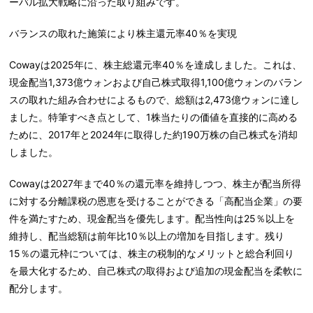
ーバル拡大戦略に沿った取り組みです。
バランスの取れた施策により株主還元率40％を実現
Cowayは2025年に、株主総還元率40％を達成しました。これは、
現金配当1,373億ウォンおよび自己株式取得1,100億ウォンのバラン
スの取れた組み合わせによるもので、総額は2,473億ウォンに達し
ました。特筆すべき点として、1株当たりの価値を直接的に高める
ために、2017年と2024年に取得した約190万株の自己株式を消却
しました。
Cowayは2027年まで40％の還元率を維持しつつ、株主が配当所得
に対する分離課税の恩恵を受けることができる「高配当企業」の要
件を満たすため、現金配当を優先します。配当性向は25％以上を
維持し、配当総額は前年比10％以上の増加を目指します。残り
15％の還元枠については、株主の税制的なメリットと総合利回り
を最大化するため、自己株式の取得および追加の現金配当を柔軟に
配分します。