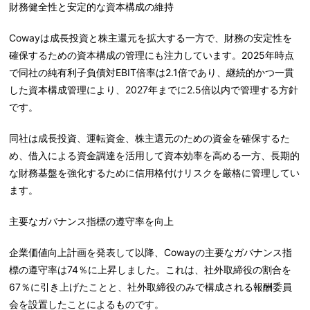
財務健全性と安定的な資本構成の維持
Cowayは成長投資と株主還元を拡大する一方で、財務の安定性を
確保するための資本構成の管理にも注力しています。2025年時点
で同社の純有利子負債対EBIT倍率は2.1倍であり、継続的かつ一貫
した資本構成管理により、2027年までに2.5倍以内で管理する方針
です。
同社は成長投資、運転資金、株主還元のための資金を確保するた
め、借入による資金調達を活用して資本効率を高める一方、長期的
な財務基盤を強化するために信用格付けリスクを厳格に管理してい
ます。
主要なガバナンス指標の遵守率を向上
企業価値向上計画を発表して以降、Cowayの主要なガバナンス指
標の遵守率は74％に上昇しました。これは、社外取締役の割合を
67％に引き上げたことと、社外取締役のみで構成される報酬委員
会を設置したことによるものです。