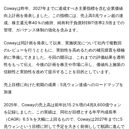
Cowayは昨年、2027年までに達成すべき主要指標を含む企業価値
向上計画を発表しました。この指標には、売上高5兆ウォン超の達
成、株主還元率40％の維持、純有利子負債対EBIT倍率2.5倍までの
管理、ガバナンス体制の強化を含みます。
Cowayは同計画を発表して以来、実施状況について社内で複数回
のレビューを行うとともに、実効性を高めるための補完措置を積極
的に準備してきました。今回の開示は、これまでの評価結果を透明
性をもって伝え、今後の計画を株主や市場に示し、価値向上施策の
信頼性と実効性を改めて提示することを目的としています。
売上目標に向けた初期の成果：5兆ウォン達成へのロードマップを
加速
2025年、Cowayの売上高は前年比15.2％増の4兆9,600億ウォン
を記録しました。この実績は、同社が目標とする年平均成長率
（CAGR）6.5％を大幅に上回るもので、Cowayは2027年までに5
兆ウォンという目標に対して予定を大きく前倒しして順調に進んで