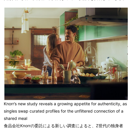
Knorr’s new study reveals a growing appetite for authenticity, as
singles swap curated profiles for the unfiltered connection of a
shared meal
食品会社Knorrの委託による新しい調査によると、Z世代の独身者