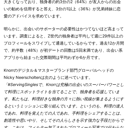
大きくなっており、独身者の約3分の2（64%）が友人からの出会
いの勧めを信用すると答え、3分の1以上（36%）が兄弟姉妹に恋
愛のアドバイスを求めています。
明らかに、出会いのサポーターの必要性はかつてないほど高まって
います。調査によると、Z世代の独身者は平均して週に29件以上の
プロフィールをスワイプして通過しているからです。過去12か月間
で、約半数（48%）が初デートの回数は5回未満であり、出会い系
アプリから始まった交際期間は平均わずか6か月です。
Knorrのデジタル＆マスターブランド部門グローバルヘッドの
Nicky Neerscholtenは次のように述べています。
「#ServingSinglesで、Knorrは究極の出会いのスーパーパワーとし
て料理にスポットライトを当てることで、独身者を応援していま
す。私たちは、料理好きな独身の方々に熱い視線が集まるようにす
るというミッションに取り組んでいます。というのも、料理の達人
であれ、料理を覚えたての人であれ、手料理をシェアすることは、
創造性や思いやり、そしてその人らしさを示す強力な手段だからで
す。これは、フィルター加工されたプロフィール写真では伝わらな