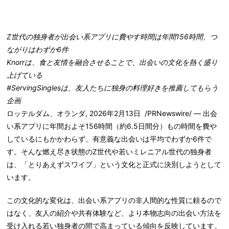
Z世代の独身者が出会い系アプリに費やす時間は年間156時間、つ
ながりはわずか6件
Knorrは、食と友情を融合させることで、出会いの文化を熱く盛り
上げている
#ServingSinglesは、友人たちに独身の料理好きを推薦してもらう
企画
ロッテルダム、オランダ
,
2026年2月13日
/PRNewswire/ — 出会
い系アプリに年間およそ156時間（約6.5日間分）もの時間を費や
しているにもかかわらず、有意義な出会いは平均でわずか6件で
す。そんな燃え尽き状態のZ世代や若いミレニアル世代の独身者
は、「とりあえずスワイプ」という文化と正式に決別しようとして
います。
この文化的な変化は、出会い系アプリの非人間的な性質に頼るので
はなく、友人の紹介や共有体験など、より本物志向の出会い方法を
受け入れる若い独身者の間で高まっている傾向を反映しています。