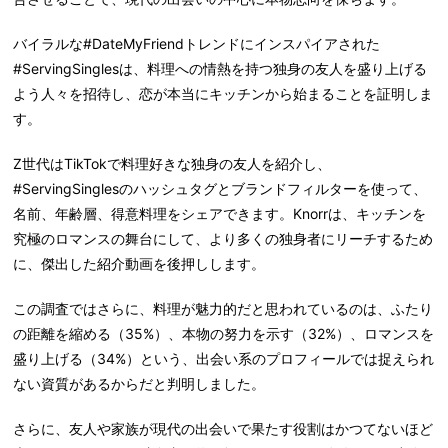
バイラルな#DateMyFriendトレンドにインスパイアされた
#ServingSinglesは、料理への情熱を持つ独身の友人を盛り上げる
よう人々を招待し、恋が本当にキッチンから始まることを証明しま
す。
Z世代はTikTokで料理好きな独身の友人を紹介し、
#ServingSinglesのハッシュタグとブランドフィルターを使って、
名前、年齢層、得意料理をシェアできます。Knorrは、キッチンを
究極のロマンスの舞台にして、より多くの独身者にリーチするため
に、傑出した紹介動画を後押しします。
この調査ではさらに、料理が魅力的だと思われているのは、ふたり
の距離を縮める（35%）、本物の努力を示す（32%）、ロマンスを
盛り上げる（34%）という、出会い系のプロフィールでは捉えられ
ない資質があるからだと判明しました。
さらに、友人や家族が現代の出会いで果たす役割はかつてないほど