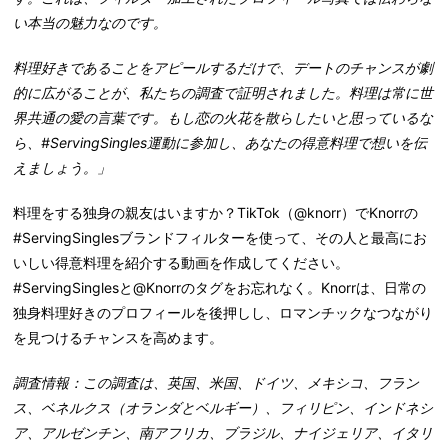
い本当の魅力なのです。
料理好きであることをアピールするだけで、デートのチャンスが劇
的に広がることが、私たちの調査で証明されました。料理は常に世
界共通の愛の言葉です。もし恋の火花を散らしたいと思っているな
ら、#ServingSingles運動に参加し、あなたの得意料理で想いを伝
えましょう。」
料理をする独身の親友はいますか？TikTok（@knorr）でKnorrの
#ServingSinglesブランドフィルターを使って、その人と最高にお
いしい得意料理を紹介する動画を作成してください。
#ServingSinglesと@Knorrのタグをお忘れなく。Knorrは、日常の
独身料理好きのプロフィールを後押しし、ロマンチックなつながり
を見つけるチャンスを高めます。
調査情報：この調査は、英国、米国、ドイツ、メキシコ、フラン
ス、ベネルクス（オランダとベルギー）、フィリピン、インドネシ
ア、アルゼンチン、南アフリカ、ブラジル、ナイジェリア、イタリ