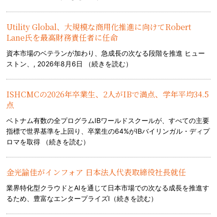
Utility Global、大規模な商用化推進に向けてRobert
Lane氏を最高財務責任者に任命
資本市場のベテランが加わり、急成長の次なる段階を推進 ヒュー
ストン、, 2026年8月6日 （
続きを読む
）
ISHCMCの2026年卒業生、2人がIBで満点、学年平均34.5
点
ベトナム有数の全プログラムIBワールドスクールが、すべての主要
指標で世界基準を上回り、卒業生の64%がIBバイリンガル・ディプ
ロマを取得 （
続きを読む
）
金光諭佳がインフォア 日本法人代表取締役社長就任
業界特化型クラウドとAIを通じて日本市場での次なる成長を推進す
るため、豊富なエンタープライズI（
続きを読む
）