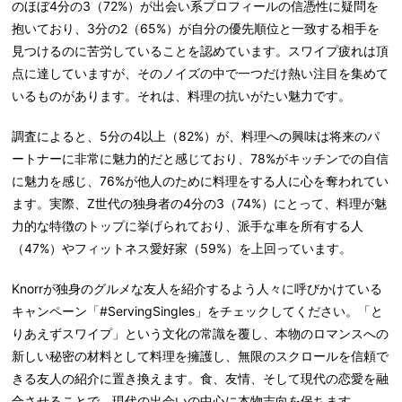
のほぼ4分の3（72%）が出会い系プロフィールの信憑性に疑問を
抱いており、3分の2（65%）が自分の優先順位と一致する相手を
見つけるのに苦労していることを認めています。スワイプ疲れは頂
点に達していますが、そのノイズの中で一つだけ熱い注目を集めて
いるものがあります。それは、料理の抗いがたい魅力です。
調査によると、5分の4以上（82%）が、料理への興味は将来のパ
ートナーに非常に魅力的だと感じており、78%がキッチンでの自信
に魅力を感じ、76%が他人のために料理をする人に心を奪われてい
ます。実際、Z世代の独身者の4分の3（74%）にとって、料理が魅
力的な特徴のトップに挙げられており、派手な車を所有する人
（47%）やフィットネス愛好家（59%）を上回っています。
Knorrが独身のグルメな友人を紹介するよう人々に呼びかけている
キャンペーン「#ServingSingles」をチェックしてください。「と
りあえずスワイプ」という文化の常識を覆し、本物のロマンスへの
新しい秘密の材料として料理を擁護し、無限のスクロールを信頼で
きる友人の紹介に置き換えます。食、友情、そして現代の恋愛を融
合させることで、現代の出会いの中心に本物志向を保ちます。