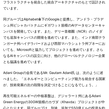
フラストラクチャを統合した統合アーキテクチャのもとで設計され
ています。
同グループはAlphabet傘下のGoogleと提携し、アンドラ・プラデ
シュ州ビシャカパトナムにギガワット規模のAIデータセンターキャ
ンパスを開発しています。また、デリー首都圏（NCR）のノイダ
でも追加キャンパスの開発を進めています。また、インド南部テラ
ンガーナ州ハイデラバードおよび西部マハラシュトラ州プネーにお
いても、Microsoftと協力してプロジェクトを進めています。さら
なるAIキャンパスの設立に向け、他のグローバルテクノロジー企業
とも協議を進めています。
Adani Groupの会長であるMr. Gautam Adani氏 は、次のように述
べました。「エネルギーとコンピューティング能力を統合する国家
が、技術発展の次の段階を決定づけることになるでしょう。」
再生可能エネルギーの中核基盤は、グジャラート州にあるAdani
Green Energyの30GW規模のカヴダ（Khavda）プロジェクトが中
心となります。同グループは、別途、追加で550億ドルの投資を約