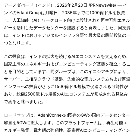
アーメダバード（インド）
,
2026年2月20日
/PRNewswire/ — イ
ンドのAdani Groupは月曜日、2035年までに1000億ドルを投資
し、人工知能（AI）ワークロード向けに設計された再生可能エネル
ギーを活用したデータセンターを建設すると発表しました。同投資
は、インドにおけるデジタルインフラ分野で最大級の民間投資の一
つとなります。
この投資は、インドの拡大を続けるAIエコシステムを支えるため、
国家主導のエネルギーおよびコンピューティング基盤を確立するこ
とを目的としています。同グループは、このイニシアチブにより、
サーバー、主権型クラウド基盤、先進的な電力システムおよび関連
インフラへの投資がさらに1500億ドル規模で促進される可能性が
あり、総額2500億ドル規模のAIエコシステムが形成される見込み
であると述べました。
ロードマップは、AdaniConnexの既存のGWの国内データセンター
容量を5GWに拡大します。このプラットフォームは、再生可能エ
ネルギー発電、電力網の強靭性、高密度AIコンピューティングイン