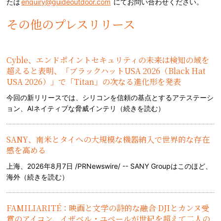
たは
enquiry@guideoutdoor.com
にてお問い合わせください。
その他のプレスリリース
Cyble、エンドポイントセキュリティの未来は検知の域を
超えると表明、「ブラックハットUSA 2026（Black Hat
USA 2026）」で「Titan」の次なる進化形を発表
今回の新リリースでは、シリコンを信頼の基点とするアテステーシ
ョン、AIネイティブな脅威インテリ（
続きを読む
）
SANY、南米とタイへの大規模な機器納入で世界的な存在
感を高める
上海、2026年8月7日 /PRNewswire/ -- SANY Groupはこのほど、
海外（
続きを読む
）
FAMILIARITÉ：映画と文学の詩的な融合 DJIとカンヌ受
賞のアイコン、イザベル・ユペールが世紀を超えて二人の