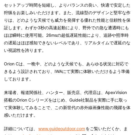
セットアップ時間を短縮し、よりバランスの良い、快適で安定した
狩猟をお楽しみいただけます。また、流線型のデザインと堅牢な作
りは、どのような天候でも威力を発揮する優れた性能と信頼性を保
証します。わずか3秒の高速起動により、野外での急な遭遇時にも
ほぼ瞬時に使用可能。26msの超低遅延性能により、追跡や照準時
の遅延はほぼ感知できないレベルであり、リアルタイムで遅延のな
い視認性を誇ります。
Orion Cは、一晩中、どのような天候でも、あらゆる状況に対応で
きるよう設計されており、IWAにて実際に体験いただけるよう準備
しております。
来場者、報道関係社、ハンター、販売店、代理店は、ApexVision
搭載のOrion Cシリーズをはじめ、Guide社製品を実際に手に取っ
て実体験してみることで、この新世代の赤外線画像性能の飛躍を体
感いただけます。
詳細については、
www.guideoutdoor.com
をご覧いただくか、ま