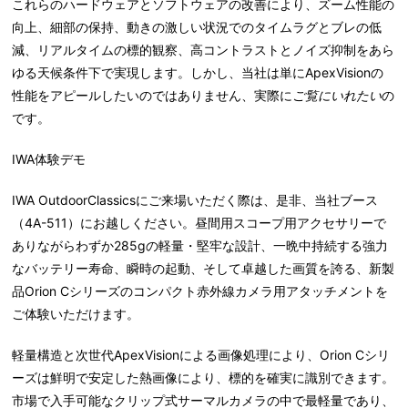
これらのハードウェアとソフトウェアの改善により、ズーム性能の
向上、細部の保持、動きの激しい状況でのタイムラグとブレの低
減、リアルタイムの標的観察、高コントラストとノイズ抑制をあら
ゆる天候条件下で実現します。しかし、当社は単にApexVisionの
性能をアピールしたいのではありません、実際に
ご覧にいれたい
の
です。
IWA体験デモ
IWA OutdoorClassicsにご来場いただく際は、是非、当社ブース
（4A-511）にお越しください。昼間用スコープ用アクセサリーで
ありながらわずか285gの軽量・堅牢な設計、一晩中持続する強力
なバッテリー寿命、瞬時の起動、そして卓越した画質を誇る、新製
品Orion Cシリーズのコンパクト赤外線カメラ用アタッチメントを
ご体験いただけます。
軽量構造と次世代ApexVisionによる画像処理により、Orion Cシリ
ーズは鮮明で安定した熱画像により、標的を確実に識別できます。
市場で入手可能なクリップ式サーマルカメラの中で最軽量であり、