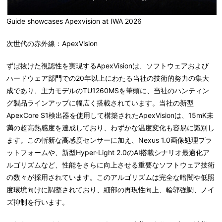
Guide showcases Apexvision at IWA 2026
次世代の赤外線：ApexVision
ずば抜けた視認性を実現するApexVisionは、ソフトウェアおよび
ハードウェア部門での20年以上にわたる当社の技術的努力の集大
成であり、主力モデルのTU1260MSを筆頭に、当社のハンティン
グ製品ラインアップに幅広く搭載されています。当社の新型
ApexCore S1検出器を使用して構築されたApexVisionは、15mK未
満の超高熱感度を達成しており、わずかな温度変化も容易に識別し
ます。この斬新な高感度センサーに加え、Nexus 1.0画像処理プラ
ットフォームや、新型Hyper-Light 2.0のAI搭載シナリオ最適化ア
ルゴリズムなど、性能をさらに向上させる重要なソフトウェア技術
の数々が採用されています。このアルゴリズムは完全な暗闇や低照
度環境向けに調整されており、細部の再現性向上、輪郭強調、ノイ
ズ抑制を行います。