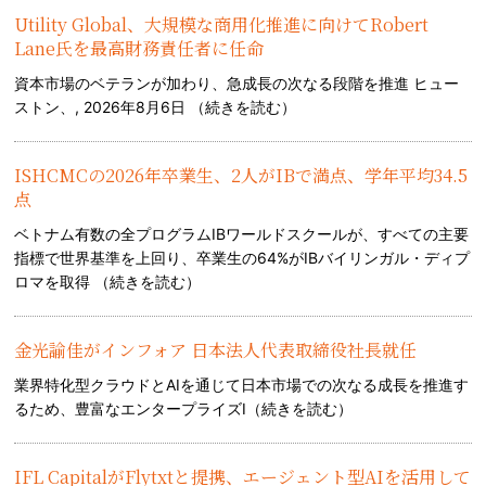
Utility Global、大規模な商用化推進に向けてRobert
Lane氏を最高財務責任者に任命
資本市場のベテランが加わり、急成長の次なる段階を推進 ヒュー
ストン、, 2026年8月6日 （
続きを読む
）
ISHCMCの2026年卒業生、2人がIBで満点、学年平均34.5
点
ベトナム有数の全プログラムIBワールドスクールが、すべての主要
指標で世界基準を上回り、卒業生の64%がIBバイリンガル・ディプ
ロマを取得 （
続きを読む
）
金光諭佳がインフォア 日本法人代表取締役社長就任
業界特化型クラウドとAIを通じて日本市場での次なる成長を推進す
るため、豊富なエンタープライズI（
続きを読む
）
IFL CapitalがFlytxtと提携、エージェント型AIを活用して