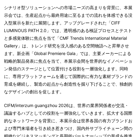
シナリオ型ソリューションへの市場ニーズの高まりを背景に、本展
示会では、生産起点から最終用途に至るまでの流れを体感できる没
入型展示を新たに展開します。アップグレードされた「CIFF
LUMINOUS PATH 2.0」では、透明感のある検証プロセスとテスト
と多感覚体験に焦点を当て「CMF Trends International Material
Gallery」は、トレンド研究を没入感のある空間物語へと昇華させ
ます。新企画「Global Premiere Gala」では、主要メーカーによる
戦略的製品発表に焦点を当て、本展示会間を世界的なイノベーショ
ン発信のステージとして位置付ける役割を一層強化します。同時
に、専用プラットフォームを通じて国際的に有力な素材ブランドの
育成を継続し、製造の起点から創造性を掘り下げることで、独創的
なデザインの創出を促します。
CIFM/interzum guangzhou 2026は、世界の業界関係者が交流・
議論するハブとしての役割を一層強化していきます。拡大する国際
的なネットワークを背景に、本展示会は世界各国の有力ブランドお
よび専門来場者を引き続き惹きつけ、国内外サプライチェーン間の
精緻なビジネスマッチングと長期的パートナーシップの形成を推進