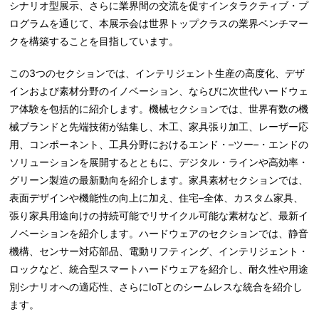
シナリオ型展示、さらに業界間の交流を促すインタラクティブ・プ
ログラムを通じて、本展示会は世界トップクラスの業界ベンチマー
クを構築することを目指しています。
この3つのセクションでは、インテリジェント生産の高度化、デザ
インおよび素材分野のイノベーション、ならびに次世代ハードウェ
ア体験を包括的に紹介します。機械セクションでは、世界有数の機
械ブランドと先端技術が結集し、木工、家具張り加工、レーザー応
用、コンポーネント、工具分野におけるエンド・–ツー–・エンドの
ソリューションを展開するとともに、デジタル・ラインや高効率・
グリーン製造の最新動向を紹介します。家具素材セクションでは、
表面デザインや機能性の向上に加え、住宅–全体、カスタム家具、
張り家具用途向けの持続可能でリサイクル可能な素材など、最新イ
ノベーションを紹介します。ハードウェアのセクションでは、静音
機構、センサー対応部品、電動リフティング、インテリジェント・
ロックなど、統合型スマートハードウェアを紹介し、耐久性や用途
別シナリオへの適応性、さらにIoTとのシームレスな統合を紹介し
ます。