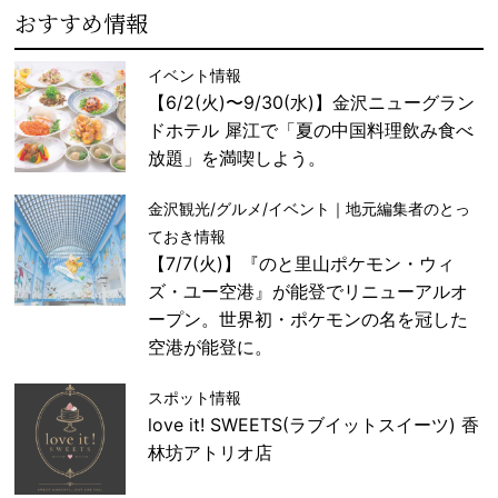
おすすめ情報
イベント情報
【6/2(火)〜9/30(水)】金沢ニューグラン
ドホテル 犀江で「夏の中国料理飲み食べ
放題」を満喫しよう。
金沢観光/グルメ/イベント｜地元編集者のとっ
ておき情報
【7/7(火)】『のと里山ポケモン・ウィ
ズ・ユー空港』が能登でリニューアルオ
ープン。世界初・ポケモンの名を冠した
空港が能登に。
スポット情報
love it! SWEETS(ラブイットスイーツ) 香
林坊アトリオ店