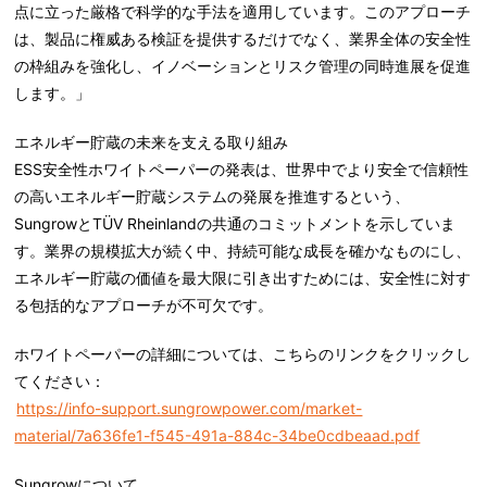
点に立った厳格で科学的な手法を適用しています。
このアプローチ
は、製品に権威ある検証を提供するだけでなく、業界全体の安全性
の枠組みを強化し、イノベーションとリスク管理の同時進展を促進
します。
」
エネルギー貯蔵の未来を支える取り組み
ESS安全性ホワイトペーパーの発表は、世界中でより安全で信頼性
の高いエネルギー貯蔵システムの発展を推進するという、
SungrowとTÜV Rheinlandの共通のコミットメントを示していま
す。業界の規模拡大が続く中、持続可能な成長を確かなものにし、
エネルギー貯蔵の価値を最大限に引き出すためには、安全性に対す
る包括的なアプローチが不可欠です。
ホワイトペーパーの詳細については、こちらのリンクをクリックし
てください：
https://info-support.sungrowpower.com/market-
material/7a636fe1-f545-491a-884c-34be0cdbeaad.pdf
Sungrowについて