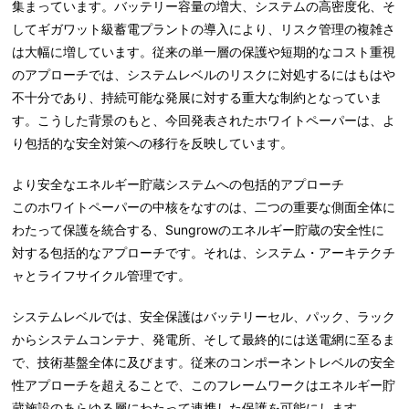
集まっています。バッテリー容量の増大、システムの高密度化、そ
してギガワット級蓄電プラントの導入により、リスク管理の複雑さ
は大幅に増しています。従来の単一層の保護や短期的なコスト重視
のアプローチでは、システムレベルのリスクに対処するにはもはや
不十分であり、持続可能な発展に対する重大な制約となっていま
す。こうした背景のもと、今回発表されたホワイトペーパーは、よ
り包括的な安全対策への移行を反映しています。
より安全なエネルギー貯蔵システムへの包括的アプローチ
このホワイトペーパーの中核をなすのは、二つの重要な側面全体に
わたって保護を統合する、Sungrowのエネルギー貯蔵の安全性に
対する包括的なアプローチです。それは、システム・アーキテクチ
ャとライフサイクル管理です。
システムレベルでは、安全保護はバッテリーセル、パック、ラック
からシステムコンテナ、発電所、そして最終的には送電網に至るま
で、技術基盤全体に及びます。従来のコンポーネントレベルの安全
性アプローチを超えることで、このフレームワークはエネルギー貯
蔵施設のあらゆる層にわたって連携した保護を可能にします。