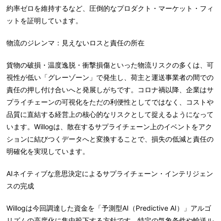
約率ゼロを維持するなど、圧倒的なプロダクト・マーケット・フィ
ットを証明しています。
物流のジレンマ：見えないロスと責任の所在
貨物の破損・温度逸脱・衝撃損傷といった物流リスクの多くは、可
視性が低い「グレーゾーン」で発生し、荷主と運送事業者の間での
責任の押し付け合いへと発展しがちです。コロナ禍以降、企業はサ
プライチェーンの可視化をただの利便性としてではなく、コストや
品質に直結する経営上の核心的なリスクとして捉えるようになって
います。Willogは、散在するサプライチェーン上のイベントをアク
ションに結びつくデータへと変換することで、損失の低減と責任の
明確化を実現しています。
AIネイティブな意思決定によるサプライチェ
ー
ン
・
インテリジェン
スの完成
Willogは今回調達した資金を「予測型AI（Predictive AI）」アルゴ
リズムの高度化に集中投下する方針です。特定の気象条件や輸送ル