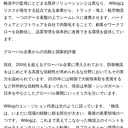
輸送中の監視にとどまる既存ソリューションとは異なり、 Willogは
リスクが発生する起点である倉庫から、トラック・海上・航空物流
まで、一つのデータ基盤の上でシームレスに連携させます。ハード
ウェアとソフトウェアを自社で内製化することで、顧客がワークフ
ローを自動化し、品質管理を抜本的に改善できる環境を提供してい
ます。
グロ
ー
バル企業からの信
頼
と
国
家的評
価
現在、200社を超えるグローバル企業に導入されており、防衛物流
をはじめとする高度な信頼性が求められるな分野においてもその実
力を認められています。2025年には韓国で大統領表彰を受賞する
など対外的な信頼性も高まっており、現在は米国・シンガポール・
日本を中心としたグローバル展開にいっそう力を注いでいます。
Willogのユン・ジヒョン代表は次のように語っています。「物流
は、いまだに現場の経験に頼る部分が大きい、最後の産業領域の一
つです。 Willogは、これまで見えてこなかった物流上のイベントを
データとインテリジェンスへと転換し、サプライチェーン管理のあ