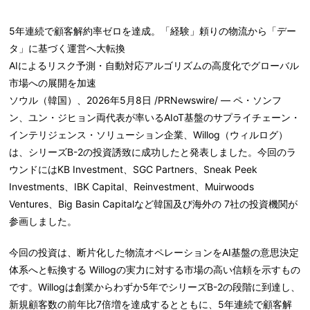
5年連
続
で顧客解約率ゼロを
達成。
「
経
験
」
頼
りの物流から「デ
ー
タ」に基づく運
営
へ大
転
換
AIによるリスク予測
・
自動
対応
アルゴリズムの高度化でグロ
ー
バル
市場への展開を加速
ソウル（韓国）、2026年5月8日 /PRNewswire/ — ペ・ソンフ
ン、ユン・ジヒョン両代表が率いるAIoT基盤のサプライチェーン・
インテリジェンス・ソリューション企業、Willog（ウィルログ）
は、シリーズB-2の投資誘致に成功したと発表しました。今回のラ
ウンドにはKB Investment、SGC Partners、Sneak Peek
Investments、IBK Capital、Reinvestment、Muirwoods
Ventures、Big Basin Capitalなど韓国及び海外の 7社の投資機関が
参画しました。
今回の投資は、断片化した物流オペレーションをAI基盤の意思決定
体系へと転換する Willogの実力に対する市場の高い信頼を示すもの
です。Willogは創業からわずか5年でシリーズB-2の段階に到達し、
新規顧客数の前年比7倍増を達成するとともに、5年連続で顧客解