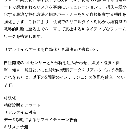
ートで想定されるリスクを事前にシミュレーションし、損失を最小
化する最適な梱包方法と輸送パートナーをAIが直接提案する機能を
強化します。これにより、現場でのリアルタイム対応から経営層の
戦略的判断に至るまでを一貫して支援するAIネイティブなフレーム
ワークを構築します。
リアルタイムデ
ー
タを自動化と意思決定の高度化へ
自社開発のIoTセンサーとAI分析を組み合わせ、温度・湿度・衝
撃・傾き・照度といった貨物の状態データをリアルタイムで収集。
これをもとに、以下の5段階のインテリジェンス体系を確立してい
ます。
可視化
精密診断とアラート
リアルタイム対応
データ駆動によるサプライチェーン改善
AIリスク予測