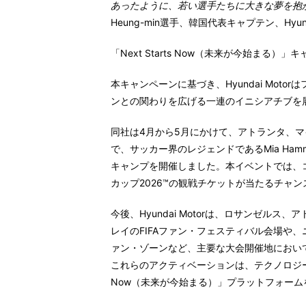
あったように、若い選手たちに大きな夢を抱
Heung-min選手、韓国代表キャプテン、Hyund
「Next Starts Now（未来が今始まる
本キャンペーンに基づき、Hyundai Mot
ンとの関わりを広げる一連のイニシアチブを
同社は4月から5月にかけて、アトランタ、
で、サッカー界のレジェンドであるMia Hamm
キャンプ
を開催しました。本イベントでは、コ
カップ2026™の観戦チケットが当たるチャ
今後、Hyundai Motorは、ロサンゼル
レイのFIFAファン・フェスティバル会場や、
ァン・ゾーンなど、主要な大会開催地におい
これらのアクティベーションは、テクノロジーとス
Now（未来が今始まる）」プラットフォー