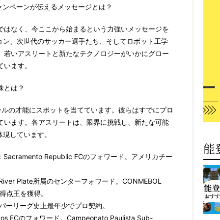
）」キャンペーンが伝えるメッセージとは？
ではなく、今ここから始まるという力強いメッセージを
ノベーション、次世代のサッカー選手たち、そしてロボット工学
、若いアスリートと新たなテクノロジーがいかにグロー
ています。
株とは？
ールの才能にスポットを当てています。
彼らはすでにプロ
ています。各アスリートは、限界に挑戦し、新たな可能
勢を体現しています。
能
：Sacramento Republic FCのフォワード。アメリカチー
River Plate所属のセンターフォワード。CONMEBOL
25年)で得点王を獲得。
ーパーリーグ史上最年少でプロ契約。
tos FCのフォワード。Campeonato Paulista Sub-