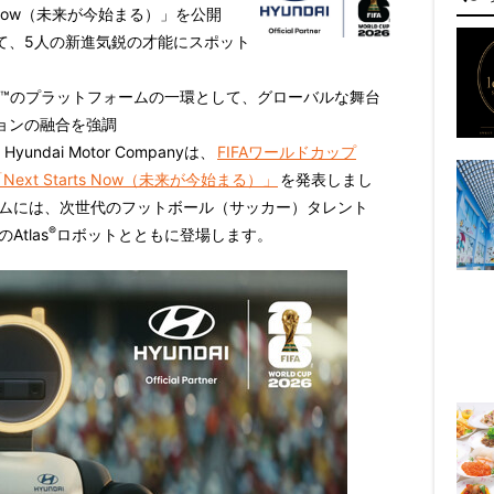
s Now（未来が今始まる）」を公開
て、5人の新進気鋭の才能にスポット
26™のプラットフォームの一環として、グローバルな舞台
ョンの融合を強調
 Hyundai Motor Companyは、
FIFAワールドカップ
Next Starts Now（未来が今始まる）」
を発表しまし
ムには、
次世代のフットボール（サッカー）タレント
®
のAtlas
ロボット
とともに登場します。