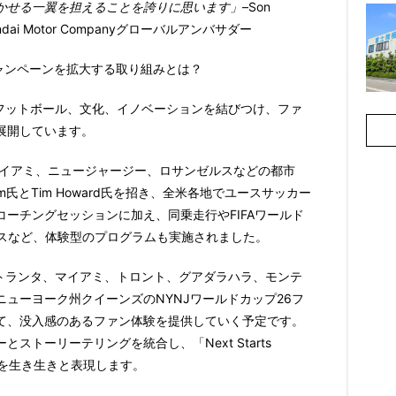
かせる一翼を担えることを誇りに思います」
–
Son
ai Motor Companyグローバルアンバサダー
）」キャンペーンを拡大する取り組みとは？
orはフットボール、文化、イノベーションを結びつけ、ファ
展開しています。
マイアミ、ニュージャージー、ロサンゼルスなどの都市
氏とTim Howard氏を招き、全米各地で
ユースサッカー
ーチングセッションに加え、同乗走行やFIFAワールド
ンスなど、体験型のプログラムも実施されました。
ス、アトランタ、マイアミ、トロント、グアダラハラ、モンテ
ニューヨーク州クイーンズのNYNJワールドカップ26フ
て、没入感のある
ファン体験
を提供していく予定です。
トーリーテリングを統合し、「Next Starts
ムを生き生きと表現します。