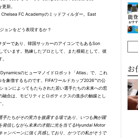
を更新。
 Chelsea FC Academyのミッドフィルダー。East
otorのビジョンをどう表現するか？
アンバサダーであり、韓国サッカーのアイコンでもある
Son
しています。熟練したプロとして、また模範として、彼
す。
お
Dynamicsのヒューマノイドロボット「
Atlas
」で、これ
進歩を象徴するものです。FIFAワールドカップ2026™の公
ベーションによってもたらされた若い選手たちの未来への窓
の融合は、モビリティとロボティクスの進歩の触媒とし
す。
選手たちがその実力を披露する場であり、いつも胸が躍
しながら未来の才能に光を当てるHyundai Motor
まる）」キャンペーンに強く共感しており、かつての私がそうで