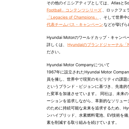
その他のイニシアティブとしては、AtlasとSon
Football」コンテンツシリーズ
、ロックフェ
「Legacies of Champions」
、そして世界中
代表チームバス・キャンペーン
などが挙げら
Hyundai Motorのワールドカップ・キャン
詳しくは、
Hyundaiのブランドジャーナル「N
ださい。
Hyundai Motor Companyについて
1967年に設立されたHyundai Motor C
員を擁し、世界中で現実のモビリティの課題に取り
というブランド・ビジョンに基づき、先進的
た変革を加速させています。 同社は、未来
ーションを追求しながら、革新的なソリュー
のために持続可能な未来を追求するため、Hyu
ンハイブリッド、水素燃料電池、EV技術を
素を削減する取り組みを続けています。