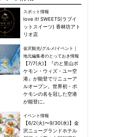
スポット情報
love it! SWEETS(ラブイ
ットスイーツ) 香林坊アト
リオ店
金沢観光/グルメ/イベント｜
地元編集者のとっておき情報
【7/7(火)】『のと里山ポ
ケモン・ウィズ・ユー空
港』が能登でリニューア
ルオープン。世界初・ポ
ケモンの名を冠した空港
が能登に。
イベント情報
【6/2(火)〜9/30(水)】金
沢ニューグランドホテル