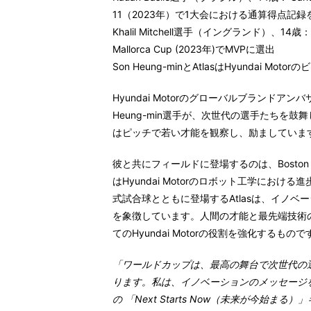
11（2023年）で1大会における通算得点記録
Khalil Mitchell選手（イングランド）、14歳
：
Mallorca Cup (2023年)でMVPに選出
Son Heung-minとAtlasはHyundai M
Hyundai Motorのグローバルブランド
Heung-min
選手が、次世代の選手たちを鼓舞
はピッチで若い才能を観察し、励ましていま
彼と共にフィールドに登場するのは、Boston 
はHyundai Motorのロボット工学における
式試合球とともに登場するAtlasは、イノ
を象徴しています。人間の才能と最先端技術
てのHyundai Motorの役割を強化するもので
「ワールドカップは、最高の舞台で次世代の
ります。私は、イノベーションのメッセージを発信
の 「Next Starts Now（未来が今始