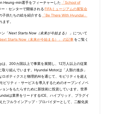
 Heung-min選手をフィーチャーした
「School of
ラー・センターで開催される
FIFAミュージアムの展覧会
の子供たちの絵を紹介する
「Be There With Hyundai」
れます。
ペーン「
Next Starts Now（未来が今始まる）
」について
ext Starts Now（未来が今始まる）」 の記事
をご覧く
ompanyは、200カ国以上で事業を展開し、12万人以上の従業
組んでいます。Hyundai Motorは「人類の進歩」
なロボティクスと物理的AIを通じて、モビリティを超え
のモビリティ・サービスを導入するためのオープンイノベ
ションをもたらすために新技術に投資しています。世界
ndaiは業界をリードするICE、ハイブリッド、プラグイ
備えたフルラインアップ・プロバイダーとして、二酸化炭