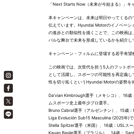
「Next Starts Now（未来が今始まる
本キャンペーンは、
未来は明日やってくるの
伝えています。
Hyundai Motorのイ
の進歩との類似性を描くことで、この映画は
バルな舞台で未来を形成しているかを紹介し
キャンペーン・フィルムに登場する若手有望
この映画では、
次世代を担う5人のフットボ
として活躍し、スポーツの可能性を再定義し
性を切り拓くというHyundai Motorの姿
Da’vian Kimbrough選手（メキシコ）、16歳
ムスポーツ史上最年少プロ選手。
Bruno Cabral選手（アルゼンチン）、15歳
：
Liga Evolución Sub15 Masculina (20
Stella Spitzer選手（米国）、16歳
：USLス
Kauan Basile選手（ブラジル）、14歳
： San