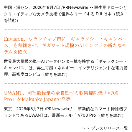
中国・深セン、2026年8月7日 /PRNewswire/ -- 民生用ドローンと
クリエイティブなカメラ技術で世界をリードする DJI は本（
続き
を読む
）
Envision、ウランチャブ市に「ギャラクシー・キャンパ
ス」を稼働させ、ギガワット規模のAIインフラの新たなモ
デルを確立
世界最大規模の単一AIデータセンター棟を擁する「ギャラクシー・
キャンパス」は、再生可能エネルギー、インテリジェントな電力管
理、高密度コンピュ（
続きを読む
）
UWANT、同社最軽量の全自動ゴミ収集掃除機「V700
Pro」をMakuake Japanで発売
東京、2026年8月7日 /PRNewswire/ -- 革新的なスマート掃除機ブ
ランドであるUWANTは、最新モデル「 V700 Pro （
続きを読む
）
＞＞ プレスリリース一覧