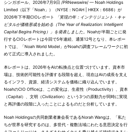
シンガポール、2026年7月9日 /PRNewswire/ — Noah Holdings
Limited（以下「Noah」）（NYSE：NOAH | HKEX：6686）が
2026年下半期CIOレポート
「実現の年：インテリジェント・キャ
ピタルが価格形成を始める（The Year of Realization: Intelligent
Capital Begins Pricing）」を発表しました。
Noahが半期ごとに発
行するCIOレポートは今回で5年連続、通算12号となり、本レポー
トでは、「Noah World Model」がNoahの調査フレームワークに初
めて正式に導入されました。
本レポートは、2026年をAIの転換点と位置づけています。資本市
場は、技術的可能性を評価する段階を超え、現在はAIの成長を支え
るインフラ、資源、経済システムを価格に織り込んでいます。
NoahのCIO Officeは、この変化は、
生産性（Productivity）、資本
（Capital）、文明（Civilization）
という3つの原動力が同時に実現
と再評価の段階に入ったことによるものだと分析しています。
Noah Holdingsの共同創業者兼会長であるNorah Wangは、「私た
ちが世界を研究するのは、多世代・複数法域にわたる意思決定を行
うファミリーには、さまざまなサイクルを乗り越えて持続できるシ