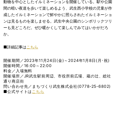
動物を中心としたイルミネーションを開催している。駅や公園
間の暗い夜道を歩いて楽しめるよう、武生西小学校の児童が作
成したイルミネーションで鮮やかに照らされたイルミネーショ
ンは見るものを楽しませる。武生中央公園のシンボリックツリ
ーも見どころだ。ぜひ暖かくして楽しんでみてはいかがだろ
か。
■詳細記事は
こちら
開催期間／2023年11月24日(金)～2024年1月8日(月･祝)
開催時間／16:00～22:00
料金／入場無料
開催場所／JR武生駅前周辺、市役所前広場、蔵の辻、総社
通り商店街
問い合わせ先／まちづくり武生株式会社(0778-25-6802)
■公式サイトは
こちら