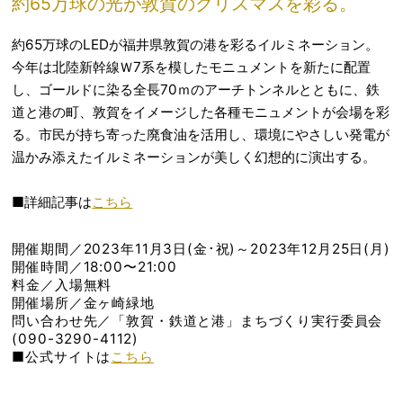
約65万球の光が敦賀のクリスマスを彩る。
約65万球のLEDが福井県敦賀の港を彩るイルミネーション。
今年は北陸新幹線Ｗ7系を模したモニュメントを新たに配置
し、ゴールドに染る全長70ｍのアーチトンネルとともに、鉄
道と港の町、敦賀をイメージした各種モニュメントが会場を彩
る。市民が持ち寄った廃食油を活用し、環境にやさしい発電が
温かみ添えたイルミネーションが美しく幻想的に演出する。
■詳細記事は
こちら
開催期間／2023年11月3日(金･祝)～2023年12月25日(月)
開催時間／18:00〜21:00
料金／入場無料
開催場所／金ヶ崎緑地
問い合わせ先／「敦賀・鉄道と港」まちづくり実行委員会
(090-3290-4112)
■公式サイトは
こちら