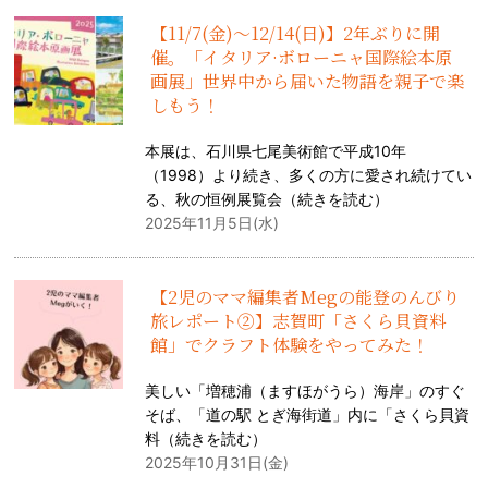
【11/7(金)～12/14(日)】2年ぶりに開
催。「イタリア·ボローニャ国際絵本原
画展」世界中から届いた物語を親子で楽
しもう！
本展は、石川県七尾美術館で平成10年
（1998）より続き、多くの方に愛され続けてい
る、秋の恒例展覧会（
続きを読む
）
2025年11月5日(水)
【2児のママ編集者Megの能登のんびり
旅レポート②】志賀町「さくら貝資料
館」でクラフト体験をやってみた！
美しい「増穂浦（ますほがうら）海岸」のすぐ
そば、「道の駅 とぎ海街道」内に「さくら貝資
料（
続きを読む
）
2025年10月31日(金)