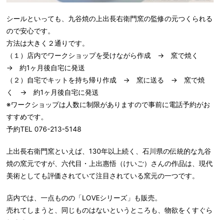
シールといっても、九谷焼の上出長右衛門窯の監修の元つくられる
ので安心です。
方法は大きく２通りです。
（１）店内でワークショップを受けながら作成 → 窯で焼く
→ 約1ヶ月後自宅に発送
（２）自宅でキットを持ち帰り作成 → 窯に送る → 窯で焼
く → 約1ヶ月後自宅に発送
※ワークショップは人数に制限がありますので事前に電話予約がお
すすめです。
予約TEL 076-213-5148
上出長右衛門窯といえば、130年以上続く、石川県の伝統的な九谷
焼の窯元ですが、六代目・上出惠悟（けいご）さんの作品は、現代
美術としても評価されていて注目されている窯元の一つです。
店内では、一点ものの「LOVEシリーズ」も販売。
売れてしまうと、同じものはないというところも、物欲をくすぐら