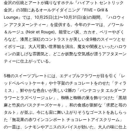
金沢の伝統とアートが織りなすホテル『ハイアット セントリック
金沢』の3階にあるオールデイダイニング『FIVE – Grill &
Lounge』では、10月25日(土)〜10月31日(金)の期間、「ハロウィ
ン アフタヌーンティー」を提供する。今年のテーマは、ノワール
＆ルージュ (Noir et Rouge)。能登ヒバ炭、カカオ、ベリーやざく
ろなど、漆⿊と深紅のコントラストが美しい全9種のスイーツとセ
イボリーは、大人可愛い世界観を演出。魔女や闇夜といったハロウ
ィンの楽しげな雰囲気と、どこか妖艶な空気感が漂うアフタヌーン
ティーに仕上がっている。
5種のスイーツプレートには、エディブルフラワーが目を引く「レ
ッドベルベットケーキ」や⼗字架のチョコレートをのせた「ティラ
ミス」、鮮やかな色合いが美しい2層の「パンナコッタ エルダーフ
ラワーとラズベリージュレ」、蜘蛛と蜘蛛の巣を飾りつけた「黒胡
麻と竹炭のバスクチーズケーキ」、和の食感が新鮮な「求肥と苺の
タルト」が並ぶ。今にも宙に舞い上がりそうなゴーストをあしらっ
た「無花果の⾚ワインコンポート チョコレートアイスクリーム」
の⼀⽫は、シナモンやアニスのスパイスが効いた、大人の味に仕上