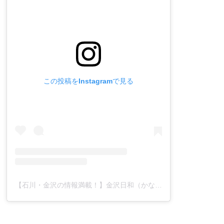
この投稿をInstagramで見る
【石川・金沢の情報満載！】金沢日和（かなざわびより）(@kanazawabiyori)がシェアした投稿