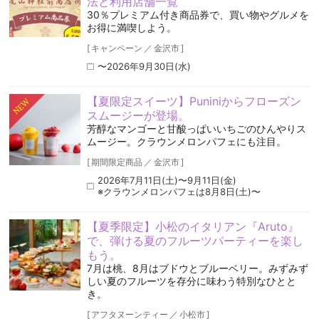
法と利用店舗一覧
30％プレミアム付き商品券で、買い物やグルメを
お得に満喫しよう。
[
キャンペーン
／
金沢市
]
〜2026年9月30日(水)
【夏限定スイーツ】Puniniからフローズン
NEW
スムージーが登場。
芳醇なマンゴーと甘酸っぱいいちごのひんやりス
ムージー。クラウンメロンパフェにも注目。
[
期間限定商品
／
金沢市
]
2026年7月11日(土)〜9月11日(金)
※クラウンメロンパフェは8月8日(土)〜
【夏季限定】小松のイタリアン『Aruto』
で、弾ける夏のフルーツパーティーを楽し
もう。
7月は桃、8月はブドウとブルーベリー。みずみず
しい夏のフルーツを存分に味わう特別なひとと
き。
[
アフタヌーンティー
／
小松市
]