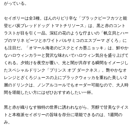
がっている。
セイボリーは全3種。ほんのりピリ辛な「ブラックビーフカツと能
登ヒバ炭ブレッドドッグ トマトチリソース」は、黒と赤のコント
ラストが目を引く一品。深紅の花のような佇まいの「帆⽴⾙とハー
ブのマリネ ビーツとホワイトバルサミコのエスプーマ ざくろ」に
も注目だ。「オマール海⽼のビスクとイカ墨ニョッキ」は、鮮やか
なハロウィンカラーと贅沢な味わいでハロウィン気分を盛り上げて
くれる。⼣焼けを夜空が覆い、光と闇が共存する瞬間をイメージし
たスペシャルドリンク「プリンス オブ ダークネス」。艶やかなオ
レンジとざくろジュースの上にブラックウォッカを重ねた美しい2
層のドリンクは、ノンアルコールでもオーダー可能なので、大人時
間を堪能したい方にはぜひおすすめしたい一杯。
⿊と⾚が織りなす独特の世界に誘われながら、芳醇で⽢美なテイス
トと本格派セイボリーの旨味を存分に堪能できるのは、1週間の
み。