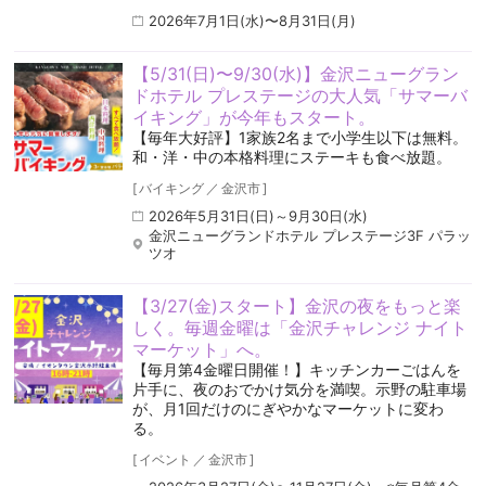
2026年7月1日(水)〜8月31日(月)
【5/31(日)〜9/30(水)】金沢ニューグラン
ドホテル プレステージの大人気「サマーバ
イキング」が今年もスタート。
【毎年大好評】1家族2名まで小学生以下は無料。
和・洋・中の本格料理にステーキも食べ放題。
[
バイキング
／
金沢市
]
2026年5月31日(日)～9月30日(水)
金沢ニューグランドホテル プレステージ3F パラッ
ツオ
【3/27(金)スタート】金沢の夜をもっと楽
しく。毎週金曜は「金沢チャレンジ ナイト
マーケット」へ。
【毎月第4金曜日開催！】キッチンカーごはんを
片手に、夜のおでかけ気分を満喫。示野の駐車場
が、月1回だけのにぎやかなマーケットに変わ
る。
[
イベント
／
金沢市
]