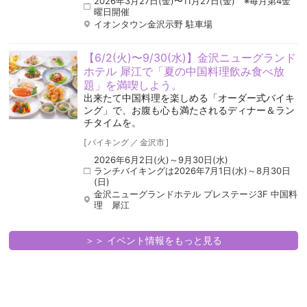
2026年3月27日(金)〜11月27日(金) ※毎月第4金
曜日開催
イオンタウン金沢示野 駐車場
【6/2(火)〜9/30(水)】金沢ニューグランド
ホテル 犀江で「夏の中国料理飲み食べ放
題」を満喫しよう。
出来たて中国料理を楽しめる「オーダー式バイキ
ング」で、お腹も心も満たされるディナー＆ラン
チタイムを。
[
バイキング
／
金沢市
]
2026年6月2日(火)～9月30日(水)
ランチバイキングは2026年7月1日(水)～8月30日
(日)
金沢ニューグランドホテル プレステージ3F 中国料
理 犀江
＞＞ イベント情報をもっと見る