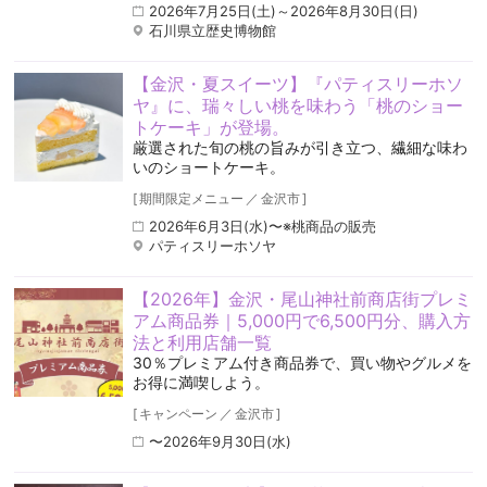
2026年7月25日(土)～2026年8月30日(日)
石川県立歴史博物館
【金沢・夏スイーツ】『パティスリーホソ
ヤ』に、瑞々しい桃を味わう「桃のショー
トケーキ」が登場。
厳選された旬の桃の旨みが引き立つ、繊細な味わ
いのショートケーキ。
[
期間限定メニュー
／
金沢市
]
2026年6月3日(水)〜※桃商品の販売
パティスリーホソヤ
【2026年】金沢・尾山神社前商店街プレミ
アム商品券｜5,000円で6,500円分、購入方
法と利用店舗一覧
30％プレミアム付き商品券で、買い物やグルメを
お得に満喫しよう。
[
キャンペーン
／
金沢市
]
〜2026年9月30日(水)