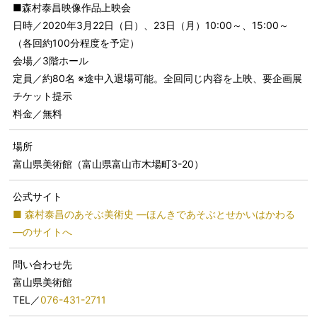
■森村泰昌映像作品上映会
日時／2020年3月22日（日）、23日（月）10:00～、15:00～
（各回約100分程度を予定）
会場／3階ホール
定員／約80名 ※途中入退場可能。全回同じ内容を上映、要企画展
チケット提示
料金／無料
場所
富山県美術館（富山県富山市木場町3-20）
公式サイト
■ 森村泰昌のあそぶ美術史 ―ほんきであそぶとせかいはかわる
―のサイトへ
問い合わせ先
富山県美術館
TEL／
076-431-2711