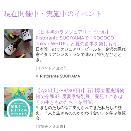
現在開催中・実施中のイベント
【日本初のラグジュアリービール】
Ristorante SUGIYAMAで「ROCOCO
Tokyo WHITE」と夏の食事を楽しもう。
日本唯一のラグジュアリービールを、金沢の隠れ
家イタリアンレストランで味わう特別なひとと
き。
[
イベント
／
金沢市
]
Ristorante SUGIYAMA
【7/25(土)〜8/30(日)】石川県立歴史博物
館で令和8年度夏季特別展「発見！れきは
くの生きものたち」を開催。
生きものたちの命に支えられてきた私たちの歴
史。「人と生きもののかかわり合い」を学ぶ展覧
会。
[
展覧会
／
金沢市
]