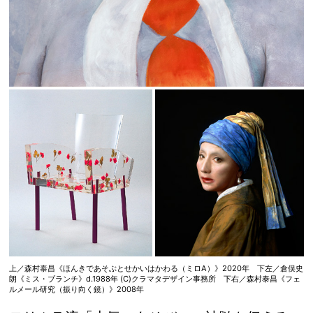
上／森村泰昌《ほんきであそぶとせかいはかわる（ミロA）》2020年 下左／倉俣史
朗《ミス・ブランチ》d.1988年 (C)クラマタデザイン事務所 下右／森村泰昌《フェ
ルメール研究（振り向く鏡）》2008年