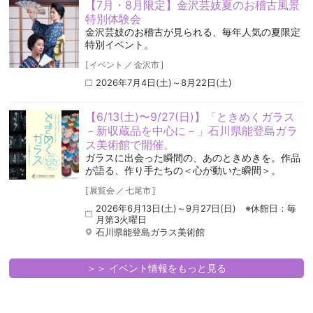
【7月・8月限定】金沢芸妓夏のお稽古風景
特別体験会
金沢芸妓のお稽古が見られる、毎年人気の夏限定
特別イベント。
[
イベント
／
金沢市
]
2026年7月4日(土)～8月22日(土)
【6/13(土)〜9/27(日)】「ときめくガラス
－新収蔵品を中心に－」石川県能登島ガラ
ス美術館で開催。
ガラスに出会った瞬間の、あのときめきを。作品
が語る、作り手たちの＜心が動いた瞬間＞。
[
展覧会
／
七尾市
]
2026年6月13日(土)～9月27日(日) ※休館日：毎
月第3火曜日
石川県能登島ガラス美術館
＞＞ イベント情報をもっと見る