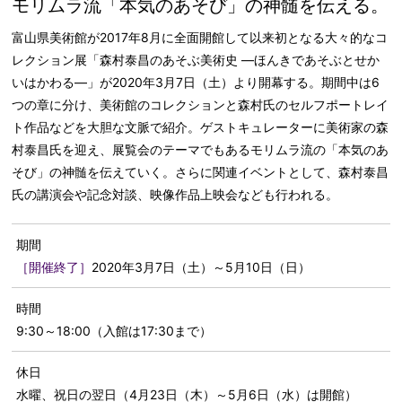
モリムラ流「本気のあそび」の神髄を伝える。
富山県美術館が2017年8月に全面開館して以来初となる大々的なコ
レクション展「森村泰昌のあそぶ美術史 ―ほんきであそぶとせか
いはかわる―」が2020年3月7日（土）より開幕する。期間中は6
つの章に分け、美術館のコレクションと森村氏のセルフポートレイ
ト作品などを大胆な文脈で紹介。ゲストキュレーターに美術家の森
村泰昌氏を迎え、展覧会のテーマでもあるモリムラ流の「本気のあ
そび」の神髄を伝えていく。さらに関連イベントとして、森村泰昌
氏の講演会や記念対談、映像作品上映会なども行われる。
期間
［開催終了］
2020年3月7日（土）～5月10日（日）
時間
9:30～18:00（入館は17:30まで）
休日
水曜、祝日の翌日（4月23日（木）～5月6日（水）は開館）