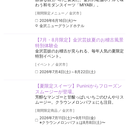
わう和モダンスイーツ「MIYABI」。
[
期間限定メニュー
／
金沢市
]
2026年6月16日(火)〜
金沢ニューグランドホテル
【7月・8月限定】金沢芸妓夏のお稽古風景
特別体験会
金沢芸妓のお稽古が見られる、毎年人気の夏限定
特別イベント。
[
イベント
／
金沢市
]
2026年7月4日(土)～8月22日(土)
【夏限定スイーツ】Puniniからフローズン
スムージーが登場。
芳醇なマンゴーと甘酸っぱいいちごのひんやりス
ムージー。クラウンメロンパフェにも注目。
[
期間限定商品
／
金沢市
]
2026年7月11日(土)〜9月11日(金)
※クラウンメロンパフェは8月8日(土)〜