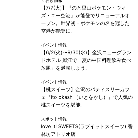
ておき情報
【7/7(火)】『のと里山ポケモン・ウィ
ズ・ユー空港』が能登でリニューアルオ
ープン。世界初・ポケモンの名を冠した
空港が能登に。
イベント情報
【6/2(火)〜9/30(水)】金沢ニューグラン
ドホテル 犀江で「夏の中国料理飲み食べ
放題」を満喫しよう。
イベント情報
【桃スイーツ】金沢のパティスリーカフ
ェ『Ito okashi（いとをかし）』で人気の
桃スイーツを堪能。
スポット情報
love it! SWEETS(ラブイットスイーツ) 香
林坊アトリオ店