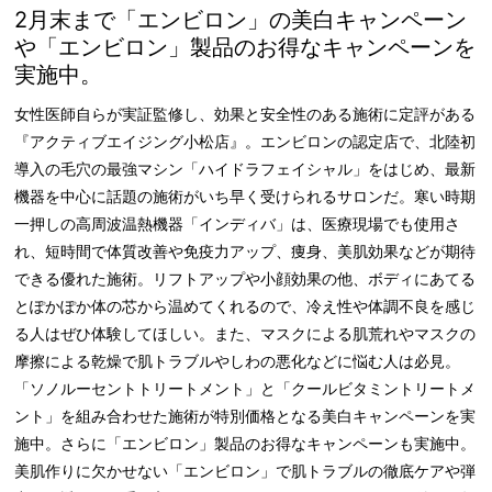
2月末まで「エンビロン」の美白キャンペーン
や「エンビロン」製品のお得なキャンペーンを
実施中。
女性医師自らが実証監修し、効果と安全性のある施術に定評がある
『アクティブエイジング小松店』。エンビロンの認定店で、北陸初
導入の毛穴の最強マシン「ハイドラフェイシャル」をはじめ、最新
機器を中心に話題の施術がいち早く受けられるサロンだ。寒い時期
一押しの高周波温熱機器「インディバ」は、医療現場でも使用さ
れ、短時間で体質改善や免疫力アップ、痩身、美肌効果などが期待
できる優れた施術。リフトアップや小顔効果の他、ボディにあてる
とぽかぽか体の芯から温めてくれるので、冷え性や体調不良を感じ
る人はぜひ体験してほしい。また、マスクによる肌荒れやマスクの
摩擦による乾燥で肌トラブルやしわの悪化などに悩む人は必見。
「ソノルーセントトリートメント」と「クールビタミントリートメ
ント」を組み合わせた施術が特別価格となる美白キャンペーンを実
施中。さらに「エンビロン」製品のお得なキャンペーンも実施中。
美肌作りに欠かせない「エンビロン」で肌トラブルの徹底ケアや弾