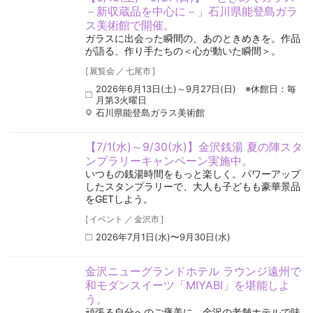
－新収蔵品を中心に－」石川県能登島ガラ
ス美術館で開催。
ガラスに出会った瞬間の、あのときめきを。作品
が語る、作り手たちの＜心が動いた瞬間＞。
[
展覧会
／
七尾市
]
2026年6月13日(土)～9月27日(日) ※休館日：毎
月第3火曜日
石川県能登島ガラス美術館
【7/1(水)～9/30(水)】金沢銭湯 夏の陣スタ
ンプラリーキャンペーン実施中。
いつもの銭湯時間をもっと楽しく。パワーアップ
したスタンプラリーで、大人も子どもも豪華景品
をGETしよう。
[
イベント
／
金沢市
]
2026年7月1日(水)〜9月30日(水)
金沢ニューグランドホテル ラウンジ遠州で
和モダンスイーツ「MIYABI」を堪能しよ
う。
頑張る自分へのご褒美に。金沢の老舗ホテルで味