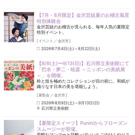
【7月・8月限定】金沢芸妓夏のお稽古風景
特別体験会
金沢芸妓のお稽古が見られる、毎年人気の夏限定
特別イベント。
[
イベント
／
金沢市
]
2026年7月4日(土)～8月22日(土)
【8/8(土)〜9/13(日)】石川県立美術館にて
「巴水・夢二・暁斎 ～ニッポンの美紙展
～」を開催。
粋と技を極めたコレクションが目の前に。和紙が
織りなす日本の美を堪能しよう。
[
展覧会
／
金沢市
]
2026年8月8日(土)～9月13日(日)
石川県立美術館
【夏限定スイーツ】Puniniからフローズン
スムージーが登場。
芳醇なマンゴーと甘酸っぱいいちごのひんやりス