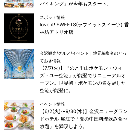
バイキング」が今年もスタート。
スポット情報
love it! SWEETS(ラブイットスイーツ) 香
林坊アトリオ店
金沢観光/グルメ/イベント｜地元編集者のとっ
ておき情報
【7/7(火)】『のと里山ポケモン・ウィ
ズ・ユー空港』が能登でリニューアルオ
ープン。世界初・ポケモンの名を冠した
空港が能登に。
イベント情報
【6/2(火)〜9/30(水)】金沢ニューグラン
ドホテル 犀江で「夏の中国料理飲み食べ
放題」を満喫しよう。