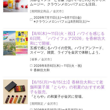
ムージー。クラウンメロンパフェにも注目。
[
期間限定商品
／
金沢市
]
2026年7月11日(土)〜9月11日(金)
※クラウンメロンパフェは8月8日(土)〜
【8/6(木)〜11日(火・祝)】ハワイを感じる
6日間。「ハワイフェア2026」を香林坊大
和にて開催。
五感で感じるハワイの空気️。ハワイアンフード、
スイーツ、雑貨、ライブを金沢で体験しよう。
[
催事
／
金沢市
]
2026年8月6日(木)～11日(火・祝)
香林坊大和
【6/15(月)〜8/15(土)】香林坊大和にて老
舗和菓子屋『とらや』の初夏のおすすめ菓
子を販売。
『とらや』の和菓子が金沢に登場。
[
期間限定
／
金沢市
]
2026年6月15日(月)〜8月15日(土)