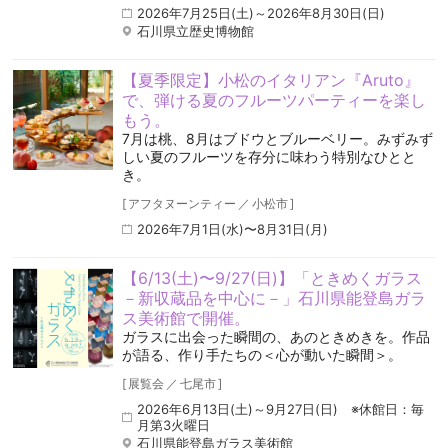
2026年7月25日(土)～2026年8月30日(日)
石川県立歴史博物館
【夏季限定】小松のイタリアン『Aruto』
で、弾ける夏のフルーツパーティーを楽し
もう。
7月は桃、8月はブドウとブルーベリー。みずみず
しい夏のフルーツを存分に味わう特別なひとと
き。
[
アフタヌーンティー
／
小松市
]
2026年7月1日(水)〜8月31日(月)
【6/13(土)〜9/27(日)】「ときめくガラス
－新収蔵品を中心に－」石川県能登島ガラ
ス美術館で開催。
ガラスに出会った瞬間の、あのときめきを。作品
が語る、作り手たちの＜心が動いた瞬間＞。
[
展覧会
／
七尾市
]
2026年6月13日(土)～9月27日(日) ※休館日：毎
月第3火曜日
石川県能登島ガラス美術館