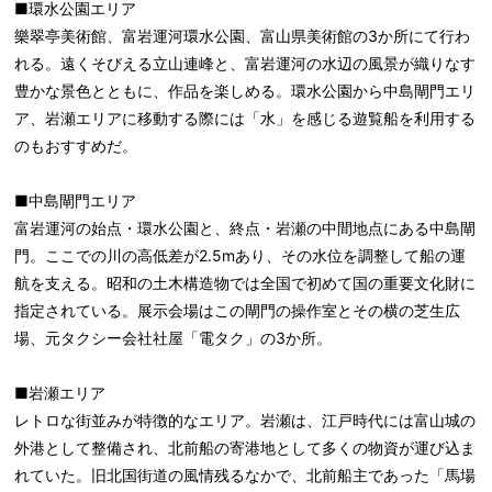
■環水公園エリア
樂翠亭美術館、富岩運河環水公園、富山県美術館の3か所にて行わ
れる。遠くそびえる立山連峰と、富岩運河の水辺の風景が織りなす
豊かな景色とともに、作品を楽しめる。環水公園から中島閘門エリ
ア、岩瀬エリアに移動する際には「水」を感じる遊覧船を利用する
のもおすすめだ。
■中島閘門エリア
富岩運河の始点・環水公園と、終点・岩瀬の中間地点にある中島閘
門。ここでの川の高低差が2.5mあり、その水位を調整して船の運
航を支える。昭和の土木構造物では全国で初めて国の重要文化財に
指定されている。展示会場はこの閘門の操作室とその横の芝生広
場、元タクシー会社社屋「電タク」の3か所。
■岩瀬エリア
レトロな街並みが特徴的なエリア。岩瀬は、江戸時代には富山城の
外港として整備され、北前船の寄港地として多くの物資が運び込ま
れていた。旧北国街道の風情残るなかで、北前船主であった「馬場