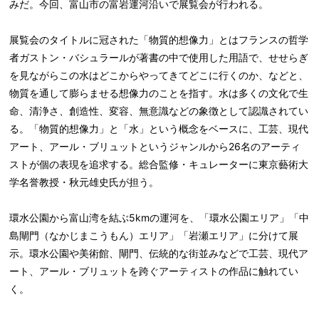
みだ。今回、富山市の富岩運河沿いで展覧会が行われる。
展覧会のタイトルに冠された「物質的想像力」とはフランスの哲学
者ガストン・バシュラールが著書の中で使用した用語で、せせらぎ
を見ながらこの水はどこからやってきてどこに行くのか、などと、
物質を通して膨らませる想像力のことを指す。水は多くの文化で生
命、清浄さ、創造性、変容、無意識などの象徴として認識されてい
る。「物質的想像力」と「水」という概念をベースに、工芸、現代
アート、アール・ブリュットというジャンルから26名のアーティ
ストが個の表現を追求する。総合監修・キュレーターに東京藝術大
学名誉教授・秋元雄史氏が担う。
環水公園から富山湾を結ぶ5kmの運河を、「環水公園エリア」「中
島閘門（なかじまこうもん）エリア」「岩瀬エリア」に分けて展
示。環水公園や美術館、閘門、伝統的な街並みなどで工芸、現代ア
ート、アール・ブリュットを跨ぐアーティストの作品に触れてい
く。