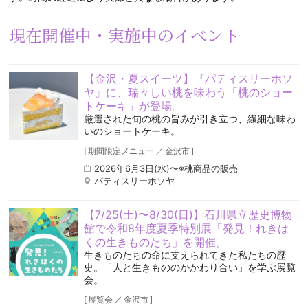
現在開催中・実施中のイベント
【金沢・夏スイーツ】『パティスリーホソ
ヤ』に、瑞々しい桃を味わう「桃のショー
トケーキ」が登場。
厳選された旬の桃の旨みが引き立つ、繊細な味わ
いのショートケーキ。
[
期間限定メニュー
／
金沢市
]
2026年6月3日(水)〜※桃商品の販売
パティスリーホソヤ
【7/25(土)〜8/30(日)】石川県立歴史博物
館で令和8年度夏季特別展「発見！れきは
くの生きものたち」を開催。
生きものたちの命に支えられてきた私たちの歴
史。「人と生きもののかかわり合い」を学ぶ展覧
会。
[
展覧会
／
金沢市
]