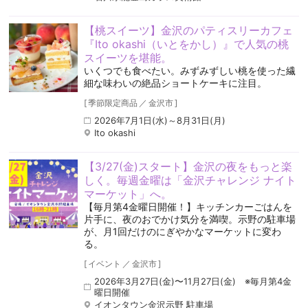
【桃スイーツ】金沢のパティスリーカフェ
『Ito okashi（いとをかし）』で人気の桃
スイーツを堪能。
いくつでも食べたい。みずみずしい桃を使った繊
細な味わいの絶品ショートケーキに注目。
[
季節限定商品
／
金沢市
]
2026年7月1日(水)～8月31日(月)
Ito okashi
【3/27(金)スタート】金沢の夜をもっと楽
しく。毎週金曜は「金沢チャレンジ ナイト
マーケット」へ。
【毎月第4金曜日開催！】キッチンカーごはんを
片手に、夜のおでかけ気分を満喫。示野の駐車場
が、月1回だけのにぎやかなマーケットに変わ
る。
[
イベント
／
金沢市
]
2026年3月27日(金)〜11月27日(金) ※毎月第4金
曜日開催
イオンタウン金沢示野 駐車場