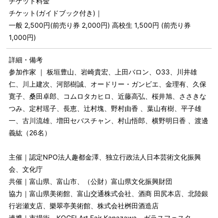
チケット料金
チケット(ガイドブック付き)｜
一般 2,500円(前売り券 2,000円) 高校生 1,500円 (前売り券
1,000円)
詳細・備考
参加作家 ｜ 板垣豊山、岩崎貴宏、上田バロン、O33、川井雄
仁、川上建次、河部樹誠、オードリー・ガンビエ、金理有、久保
寛子、桑田卓郎、コムロタカヒロ、近藤高弘、桜井旭、ささきな
つみ、定村瑶子、長恵、辻村塊、野村由香 、葉山有樹、平子雄
一、古川流雄、増田セバスチャン、村山悟郎、横野明日香 、渡邊
義紘（26名）
主催｜認定NPO法人趣都金澤、独立行政法人日本芸術文化振興
会、文化庁
共催｜富山県、富山市、（公財）富山県文化振興財団
協力｜富山県美術館、富山交通株式会社、酒商 田尻本店、北陸銀
行岩瀬支店、樂翠亭美術館、株式会社桝田酒造店
連携｜市場街、KOGEI Art Fair Kanazawa、ガラスフェスタ、