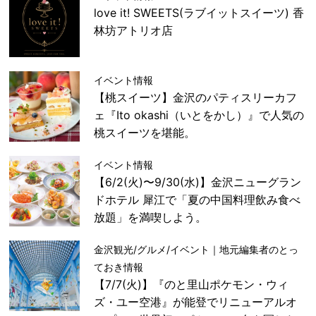
love it! SWEETS(ラブイットスイーツ) 香
林坊アトリオ店
イベント情報
【桃スイーツ】金沢のパティスリーカフ
ェ『Ito okashi（いとをかし）』で人気の
桃スイーツを堪能。
イベント情報
【6/2(火)〜9/30(水)】金沢ニューグラン
ドホテル 犀江で「夏の中国料理飲み食べ
放題」を満喫しよう。
金沢観光/グルメ/イベント｜地元編集者のとっ
ておき情報
【7/7(火)】『のと里山ポケモン・ウィ
ズ・ユー空港』が能登でリニューアルオ