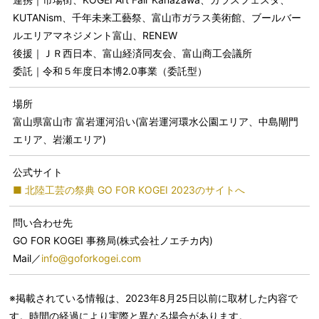
KUTANism、千年未来工藝祭、富山市ガラス美術館、ブールバー
ルエリアマネジメント富山、RENEW
後援｜ＪＲ西日本、富山経済同友会、富山商工会議所
委託｜令和５年度日本博2.0事業（委託型）
場所
富山県富山市 富岩運河沿い(富岩運河環水公園エリア、中島閘門
エリア、岩瀬エリア)
公式サイト
■ 北陸工芸の祭典 GO FOR KOGEI 2023のサイトへ
問い合わせ先
GO FOR KOGEI 事務局(株式会社ノエチカ内)
Mail／
info@goforkogei.com
※掲載されている情報は、2023年8月25日以前に取材した内容で
す。時間の経過により実際と異なる場合があります。