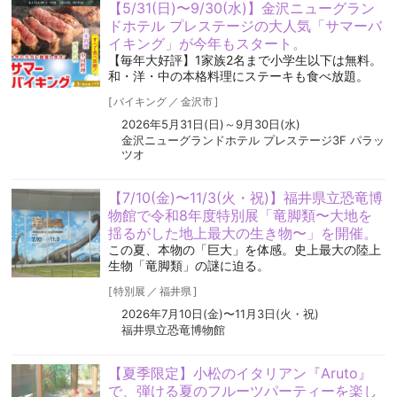
【5/31(日)〜9/30(水)】金沢ニューグラン
ドホテル プレステージの大人気「サマーバ
イキング」が今年もスタート。
【毎年大好評】1家族2名まで小学生以下は無料。
和・洋・中の本格料理にステーキも食べ放題。
[
バイキング
／
金沢市
]
2026年5月31日(日)～9月30日(水)
金沢ニューグランドホテル プレステージ3F パラッ
ツオ
【7/10(金)〜11/3(火・祝)】福井県立恐竜博
物館で令和8年度特別展「竜脚類〜大地を
揺るがした地上最大の生き物〜」を開催。
この夏、本物の「巨大」を体感。史上最大の陸上
生物「竜脚類」の謎に迫る。
[
特別展
／
福井県
]
2026年7月10日(金)〜11月3日(火・祝)
福井県立恐竜博物館
【夏季限定】小松のイタリアン『Aruto』
で、弾ける夏のフルーツパーティーを楽し