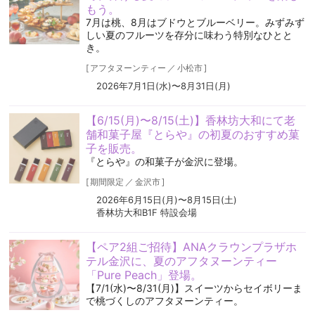
もう。
7月は桃、8月はブドウとブルーベリー。みずみず
しい夏のフルーツを存分に味わう特別なひとと
き。
[
アフタヌーンティー
／
小松市
]
2026年7月1日(水)〜8月31日(月)
【6/15(月)〜8/15(土)】香林坊大和にて老
舗和菓子屋『とらや』の初夏のおすすめ菓
子を販売。
『とらや』の和菓子が金沢に登場。
[
期間限定
／
金沢市
]
2026年6月15日(月)〜8月15日(土)
香林坊大和B1F 特設会場
【ペア2組ご招待】ANAクラウンプラザホ
テル金沢に、夏のアフタヌーンティー
「Pure Peach」登場。
【7/1(水)〜8/31(月)】スイーツからセイボリーま
で桃づくしのアフタヌーンティー。