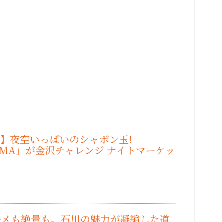
ドクリーム）｜揚げパンサンド専門店が北陸初オープン。
りスタンプラリー開催。3つの湯をめぐって限定ボディタオルを
(金)】夜空いっぱいのシャボン玉!
AMA」が金沢チャレンジ ナイトマーケッ
）
ルメも絶景も。石川の魅力が凝縮した道