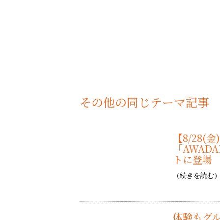
« 【石川・金沢の新店】3°Cream（サン
【12/13(土)〜2/28(土)】おふろめぐ
GET! »
その他の同じテーマ記事
【8/28
「AWAD
トに登場
（
続きを読む
体験もグ