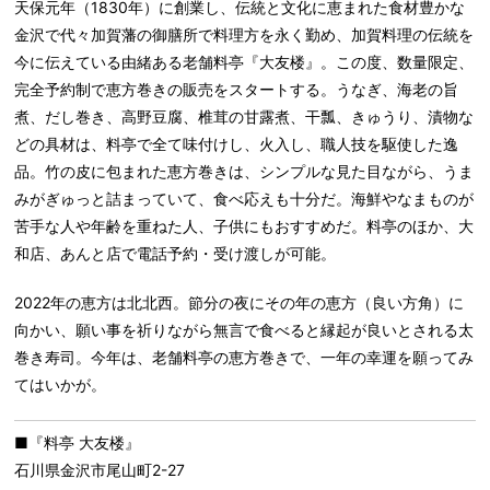
天保元年（1830年）に創業し、伝統と文化に恵まれた食材豊かな
金沢で代々加賀藩の御膳所で料理方を永く勤め、加賀料理の伝統を
今に伝えている由緒ある老舗料亭『大友楼』。この度、数量限定、
完全予約制で恵方巻きの販売をスタートする。うなぎ、海老の旨
煮、だし巻き、高野豆腐、椎茸の甘露煮、干瓢、きゅうり、漬物な
どの具材は、料亭で全て味付けし、火入し、職人技を駆使した逸
品。竹の皮に包まれた恵方巻きは、シンプルな見た目ながら、うま
みがぎゅっと詰まっていて、食べ応えも十分だ。海鮮やなまものが
苦手な人や年齢を重ねた人、子供にもおすすめだ。料亭のほか、大
和店、あんと店で電話予約・受け渡しが可能。
2022年の恵方は北北西。節分の夜にその年の恵方（良い方角）に
向かい、願い事を祈りながら無言で食べると縁起が良いとされる太
巻き寿司。今年は、老舗料亭の恵方巻きで、一年の幸運を願ってみ
てはいかが。
■『料亭 大友楼』
石川県金沢市尾山町2-27