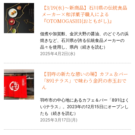
【3/19(水)〜新商品】石川県の伝統食品
メーカー×和洋菓子職人による
『OTOMOGASHI(おともがし)』
佃煮や加賀麩、金沢大野の醤油、のどぐろの浜
焼きなど、石川県が誇る伝統食品メーカーの
品々を使用し、県内（
続きを読む
）
2025年4月2日(水)
【羽咋の新たな憩いの場】カフェ＆バー
「891テラス」で味わう金沢の赤玉おで
ん
羽咋市の中心地にあるカフェ＆バー「891(はく
い)テラス」。2023年の12月15日にオープンし
たも（
続きを読む
）
2025年3月17日(月)