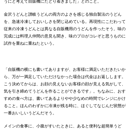
うにと考えて自販機にたどり着きました」とのこと。
金沢うどんと讃岐うどんの両方のよさを感じる独自製法のうどん
を、急速冷凍しておいしさを閉じ込めている。再現性にこだわって
従来の冷凍うどんとは異なる自販機用のうどんを作ったそう。味の
完成には料理人仲間の意見も聞き、味のプロがコレぞと思うものに
試作を重ねに重ねたという。
「自販機の横にも書いてありますが、お客様に満足いただきたいか
ら、万が一満足していただけなかった場合は代金はお返しします。
こう決めてからは、お顔の見えないお客様の顔が見える気がして、
気を引き締めてうどんを作ることができるです」。ちなみに、おす
すめの食べ方は、書いてあるよりやや少なめの時間でレンジにかけ
ること。ほんのわずかに冷凍が残る時に、ほぐしてなじんだ状態が
一番おいしいうどんだそう。
メインの食事に、小腹がすいたときに、あると便利な超簡単うど