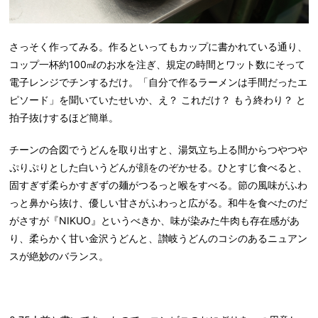
さっそく作ってみる。作るといってもカップに書かれている通り、
コップ一杯約100㎖のお水を注ぎ、規定の時間とワット数にそって
電子レンジでチンするだけ。「自分で作るラーメンは手間だったエ
ピソード」を聞いていたせいか、え？ これだけ？ もう終わり？ と
拍子抜けするほど簡単。
チーンの合図でうどんを取り出すと、湯気立ち上る間からつやつや
ぷりぷりとした白いうどんが顔をのぞかせる。ひとすじ食べると、
固すぎず柔らかすぎずの麺がつるっと喉をすべる。節の風味がふわ
っと鼻から抜け、優しい甘さがふわっと広がる。和牛を食べたのだ
がさすが『NIKUO』というべきか、味が染みた牛肉も存在感があ
り、柔らかく甘い金沢うどんと、讃岐うどんのコシのあるニュアン
スが絶妙のバランス。