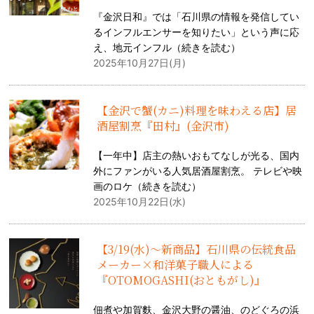
『金沢日和』では「石川県の情報を発信してい
るインフルエンサーを知りたい」という声に応
え、地元インフル（
続きを読む
）
2025年10月27日(月)
【金沢で蟹(カニ)料理を味わえる店】居
酒屋割烹『田村』(金沢市)
【一年中】店主の熱いおもてなしが光る、国内
外にファンがいる人気居酒屋割烹。 テレビや映
画のロケ（
続きを読む
）
2025年10月22日(水)
【3/19(水)〜新商品】石川県の伝統食品
メーカー×和洋菓子職人による
『OTOMOGASHI(おともがし)』
佃煮や加賀麩、金沢大野の醤油、のどぐろの浜