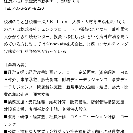
住所／石川県金沢市新神田1丁目9番18号
TEL／076-291-8220
税務のことは税理士法人Ｋ-ｔａｘ、人事・人材育成や組織づくり
のことは株式会社チェンジプロモート、相続のことなら一般社団法
人かがやき相続センター、投資・移住したいという海外市場を見つ
めている方に対してはK-innovate株式会社、財務コンサルティング
は株式会社柏野経営が行っている。
【業務内容】
■経営支援：経営改善計画とフォロー、企業再生、資金調達 Ｍ＆
Ａ仲介、事業承継、販売促進、財務デューデリジェンス、事業デュ
ーデリジェンス、問題解決支援、新規事業の企画・運営、起業・開
業の相談企画・運営支援
■業務支援：受託経理、給与計算、販売管理、店舗管理構築支援、
建設業支援、各種補助金申請、各種法人設立
■教育・研修：経営塾、社員研修、コミュニケーション研修、コー
チング
■公益・福祉法人支援：公益法人や社会福祉法人向けの経理業務、