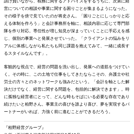
請け負いながら、税務に関するアドバイスをするうちに、次第に経
営についての相談や事業に関する困りごとが集まるようになった。
その様子を傍で見ていたのが将史さん。「困りごとにしっかりと応
える体制を作ろう」と会計事務所を軸に、相談内容に応じて専門部
隊を作り対応。専任性が増し知見が深まっていくことに手応えを感
じ、個別の事業へと発展させていった。「クライアントの悩みをリ
アルに体感しながら私たちも同じ課題を抱えてみて、一緒に成長す
るスタイルなんです」。
客観的な視点で、経営の問題を洗い出し、発展への道筋をつけてい
く。その時に、この土地で仕事をしてきたならこその、弁護士や社
労士の方々とのネットワークも強みだという。「会計を軸とした解
決だけでなく、経営に関する問題を、包括的に解決できます」。時
に孤独な経営者にとって、どんな時もそばにいる必要な存在であり
続けたいと柏野さん。事業主の喜びを誰より喜び、夢を実現するパ
ートナーがいれば、力強く前に進むことができるだろう。
『柏野経営グループ』