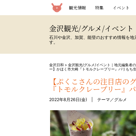
観光情報サイト 金沢日和
観光情報
特集
イベント
金沢観光/グルメ/イベン
石川や金沢、加賀、能登のおすすめ情報を地
す。
金沢日和
>
金沢観光/グルメ/イベント｜地元編集者
ー】かほく市大崎『トモルクレープリー』パリもち
【ぷくこさんの注目店の
『トモルクレープリー』
2022年8月26日(金) | テーマ／
グルメ