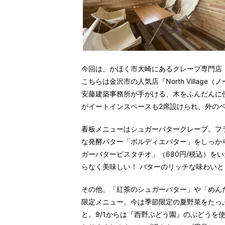
今回は、かほく市大崎にあるクレープ専門店『To
こちらは金沢市の人気店『North Villa
安藤建築事務所が手がける、木をふんだんに
がイートインスペースも2席設けられ、外の
看板メニューはシュガーバタークレープ。フ
な発酵バター「ボルディエバター」をしっか
ガーバターピスタチオ」（680円/税込）を
らなく美味しい！ バターのリッチな味わい
その他、「紅茶のシュガーバター」や「めん
限定メニュー。今は季節限定の夏野菜をたっ
と。9/1からは『西野ぶどう園』のぶどうを