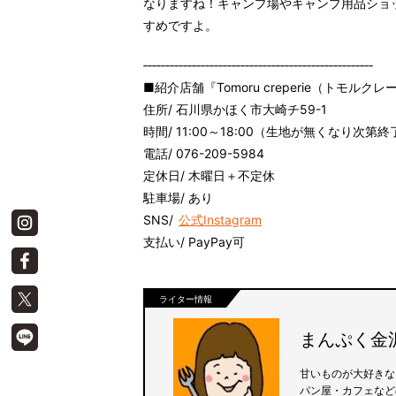
なりますね！キャンプ場やキャンプ用品ショ
すめですよ。
‐‐‐‐‐‐‐‐‐‐‐‐‐‐‐‐‐‐‐‐‐‐‐‐‐‐‐‐‐‐‐‐‐‐‐‐‐‐‐‐‐‐‐‐‐‐‐‐‐‐‐‐
■紹介店舗『Tomoru creperie（トモルク
住所/ 石川県かほく市大崎チ59-1
時間/ 11:00～18:00（生地が無くなり次第終
電話/ 076-209-5984
定休日/ 木曜日＋不定休
駐車場/ あり
SNS/
公式Instagram
支払い/ PayPay可
ライター情報
まんぷく金
甘いものが大好きな
パン屋・カフェなど