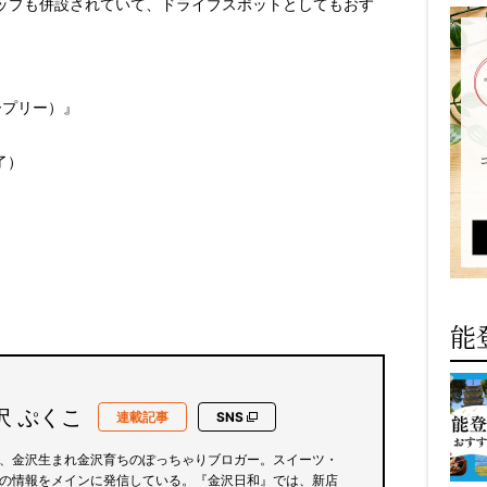
ップも併設されていて、ドライブスポットとしてもおす
レープリー）』
了）
能
沢 ぷくこ
連載記事
SNS
、金沢生まれ金沢育ちのぽっちゃりブロガー。スイーツ・
の情報をメインに発信している。『金沢日和』では、新店