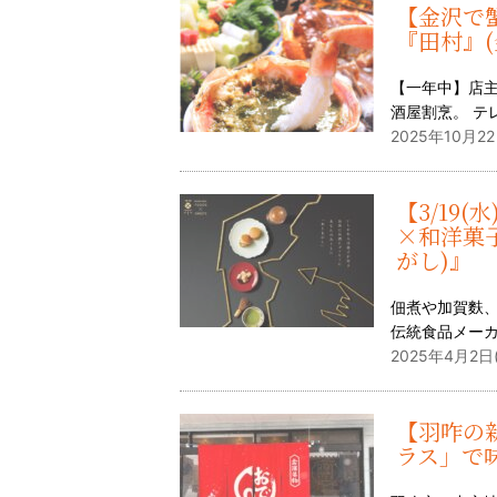
【金沢で
『田村』(
【一年中】店
酒屋割烹。 テ
2025年10月22
【3/19
×和洋菓子
がし)』
佃煮や加賀麩
伝統食品メー
2025年4月2日
【羽咋の
ラス」で