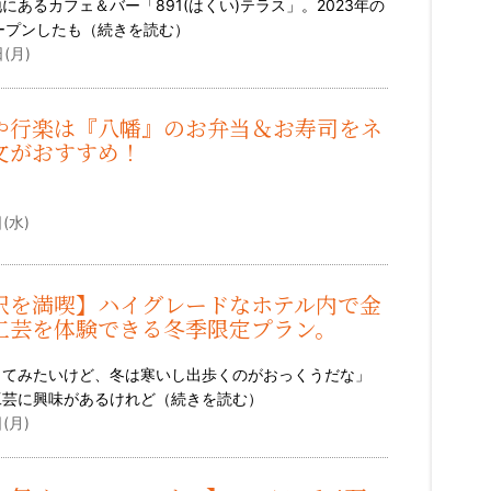
にあるカフェ＆バー「891(はくい)テラス」。2023年の
オープンしたも（
続きを読む
）
(月)
や行楽は『八幡』のお弁当＆お寿司をネ
文がおすすめ！
）
(水)
沢を満喫】ハイグレードなホテル内で金
工芸を体験できる冬季限定プラン。
ってみたいけど、冬は寒いし出歩くのがおっくうだな」
工芸に興味があるけれど（
続きを読む
）
(月)