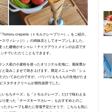
moru creperie（トモルクレープリー）』をご紹介。
ge（ノースヴィレッジ）』の姉妹店としてオープンしました。
使った建物がオシャレ！テイクアウトメインのお店です
ベンチでいただくこともできます。
ランス産の小麦粉を使ったオリジナル生地に、風味豊か
りと染みこませて焼き上げます。限定メニューの「シュ
いただいてみたのですが、パリパリもちもちの生地がたま
とピスタチオクリームが相性抜群でした。
たいもちチーズ」も「トモルクレープ」だけで味わえる
ぷり使った「チーズキーマカレー」もおすすめとのこ
使ったクレープも新たに登場予定だそうで、こちらも気に