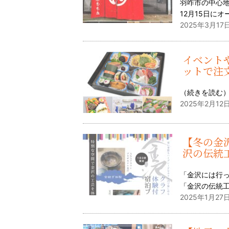
羽咋市の中心地
12月15日に
2025年3月17日
イベント
ットで注
（
続きを読む
2025年2月12日
【冬の金
沢の伝統
「金沢には行
「金沢の伝統
2025年1月27日