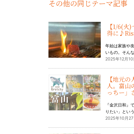
その他の同じテーマ記事
【1/6(
得に♪Ris
年始は家族や
いもの。そん
2025年12月10
【地元の
人。富山
っちー」
『金沢日和』
りたい」とい
2025年10月27