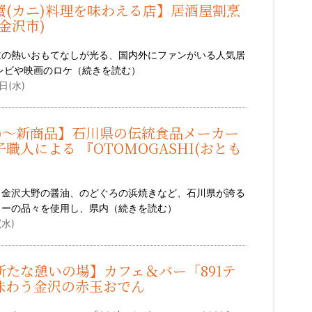
蟹(カニ)料理を味わえる店】居酒屋割烹
金沢市)
主の熱いおもてなしが光る、国内外にファンがいる人気居
レビや映画のロケ（
続きを読む
）
日(水)
(水)〜新商品】石川県の伝統食品メーカー
職人による 『OTOMOGASHI(おとも
、金沢大野の醤油、のどぐろの浜焼きなど、石川県が誇る
カーの品々を使用し、県内（
続きを読む
）
(水)
新たな憩いの場】カフェ＆バー「891テ
味わう金沢の赤玉おでん