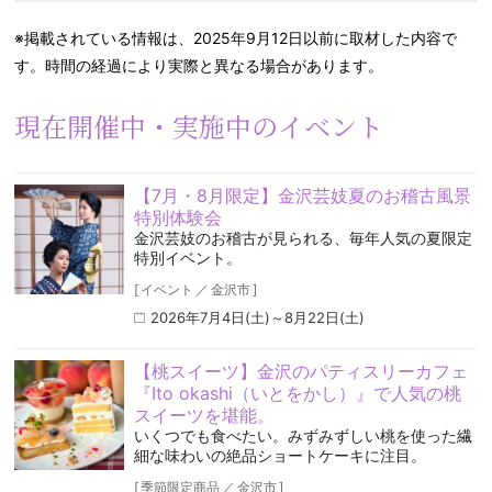
※掲載されている情報は、2025年9月12日以前に取材した内容で
す。時間の経過により実際と異なる場合があります。
現在開催中・実施中のイベント
【7月・8月限定】金沢芸妓夏のお稽古風景
特別体験会
金沢芸妓のお稽古が見られる、毎年人気の夏限定
特別イベント。
[
イベント
／
金沢市
]
2026年7月4日(土)～8月22日(土)
【桃スイーツ】金沢のパティスリーカフェ
『Ito okashi（いとをかし）』で人気の桃
スイーツを堪能。
いくつでも食べたい。みずみずしい桃を使った繊
細な味わいの絶品ショートケーキに注目。
[
季節限定商品
／
金沢市
]