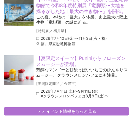
物館で令和8年度特別展「竜脚類〜大地を
揺るがした地上最大の生き物〜」を開催。
この夏、本物の「巨大」を体感。史上最大の陸上
生物「竜脚類」の謎に迫る。
[
特別展
／
福井県
]
2026年7月10日(金)〜11月3日(火・祝)
福井県立恐竜博物館
【夏限定スイーツ】Puniniからフローズン
スムージーが登場。
芳醇なマンゴーと甘酸っぱいいちごのひんやりス
ムージー。クラウンメロンパフェにも注目。
[
期間限定商品
／
金沢市
]
2026年7月11日(土)〜9月11日(金)
※クラウンメロンパフェは8月8日(土)〜
＞＞ イベント情報をもっと見る