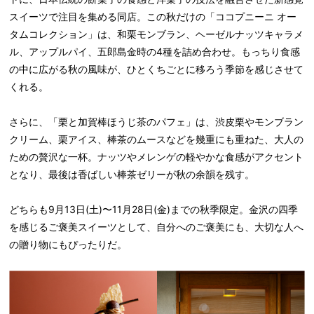
スイーツで注目を集める同店。この秋だけの「ココプニーニ オー
タムコレクション」は、和栗モンブラン、ヘーゼルナッツキャラメ
ル、アップルパイ、五郎島金時の4種を詰め合わせ。もっちり食感
の中に広がる秋の風味が、ひとくちごとに移ろう季節を感じさせて
くれる。
さらに、「栗と加賀棒ほうじ茶のパフェ」は、渋皮栗やモンブラン
クリーム、栗アイス、棒茶のムースなどを幾重にも重ねた、大人の
ための贅沢な一杯。ナッツやメレンゲの軽やかな食感がアクセント
となり、最後は香ばしい棒茶ゼリーが秋の余韻を残す。
どちらも9月13日(土)〜11月28日(金)までの秋季限定。金沢の四季
を感じるご褒美スイーツとして、自分へのご褒美にも、大切な人へ
の贈り物にもぴったりだ。