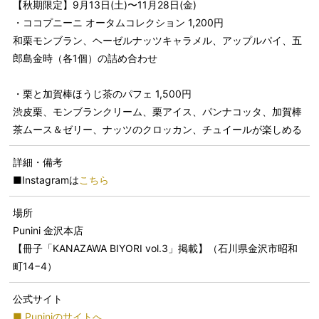
【秋期限定】9月13日(土)〜11月28日(金)
・ココプニーニ オータムコレクション 1,200円
和栗モンブラン、ヘーゼルナッツキャラメル、アップルパイ、五
郎島金時（各1個）の詰め合わせ
・栗と加賀棒ほうじ茶のパフェ 1,500円
渋皮栗、モンブランクリーム、栗アイス、パンナコッタ、加賀棒
茶ムース＆ゼリー、ナッツのクロッカン、チュイールが楽しめる
詳細・備考
■Instagramは
こちら
場所
Punini 金沢本店
【冊子「KANAZAWA BIYORI vol.3」掲載】（石川県金沢市昭和
町14−4）
公式サイト
■ Puniniのサイトへ